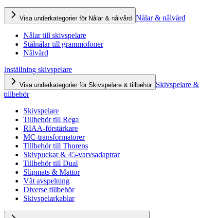
Nålar & nålvård
Visa underkategorier för Nålar & nålvård
Nålar till skivspelare
Stålnålar till grammofoner
Nålvård
Inställning skivspelare
Skivspelare &
Visa underkategorier för Skivspelare & tillbehör
tillbehör
Skivspelare
Tillbehör till Rega
RIAA-förstärkare
MC-transformatorer
Tillbehör till Thorens
Skivpuckar & 45-varvsadaptrar
Tillbehör till Dual
Slipmats & Mattor
Våt avspelning
Diverse tillbehör
Skivspelarkablar