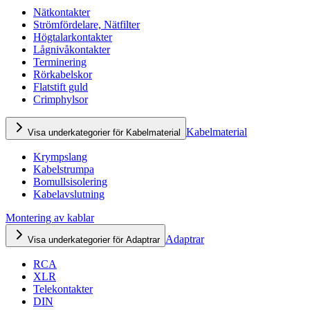
Nätkontakter
Strömfördelare, Nätfilter
Högtalarkontakter
Lågnivåkontakter
Terminering
Rörkabelskor
Flatstift guld
Crimphylsor
Kabelmaterial
Visa underkategorier för Kabelmaterial
Krympslang
Kabelstrumpa
Bomullsisolering
Kabelavslutning
Montering av kablar
Adaptrar
Visa underkategorier för Adaptrar
RCA
XLR
Telekontakter
DIN