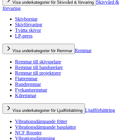
Skivvård &
Visa underkategorier för Skivvård & förvaring
förvaring
Skivborstar
Skivförvaring
Tvätta skivor
LP-press
Remmar
Visa underkategorier för Remmar
Remmar till skivspelare
Remmar till bandspelare
Remmar till projektorer
Flatremmar
Rundremmar
Fyrkantsremmar
Kilremmar
Ljudförbättring
Visa underkategorier för Ljudförbättring
Vibrationsdämpande fötter
Vibrationsdämpande basplattor
NCF Booster
Vibrationsdämpning