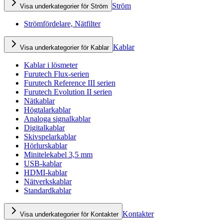
Ström
Visa underkategorier för Ström
Strömfördelare, Nätfilter
Kablar
Visa underkategorier för Kablar
Kablar i lösmeter
Furutech Flux-serien
Furutech Reference III serien
Furutech Evolution II serien
Nätkablar
Högtalarkablar
Analoga signalkablar
Digitalkablar
Skivspelarkablar
Hörlurskablar
Minitelekabel 3,5 mm
USB-kablar
HDMI-kablar
Nätverkskablar
Standardkablar
Kontakter
Visa underkategorier för Kontakter