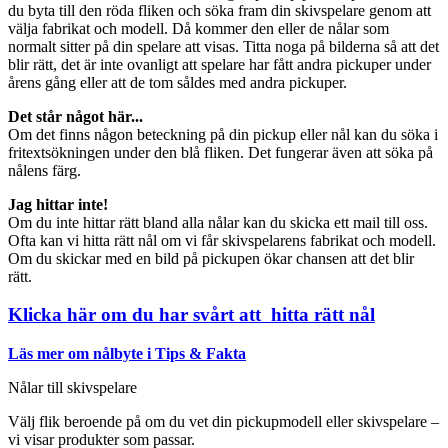
du byta till den röda fliken och söka fram din skivspelare genom att
välja fabrikat och modell. Då kommer den eller de nålar som
normalt sitter på din spelare att visas. Titta noga på bilderna så att det
blir rätt, det är inte ovanligt att spelare har fått andra pickuper under
årens gång eller att de tom såldes med andra pickuper.
Det står något här...
Om det finns någon beteckning på din pickup eller nål kan du söka i
fritextsökningen under den blå fliken. Det fungerar även att söka på
nålens färg.
Jag hittar inte!
Om du inte hittar rätt bland alla nålar kan du skicka ett mail till oss.
Ofta kan vi hitta rätt nål om vi får skivspelarens fabrikat och modell.
Om du skickar med en bild på pickupen ökar chansen att det blir
rätt.
Klicka här om du har svårt att hitta rätt nål
Läs mer om nålbyte i Tips & Fakta
Nålar till skivspelare
Välj flik beroende på om du vet din pickupmodell eller skivspelare –
vi visar produkter som passar.