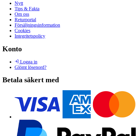
Nytt
Tips & Fakta
Om oss
Returportal
Försäljningsinformation
Cookies
Integritetspolicy
Konto
Logga in
Glömt lösenord?
Betala säkert med