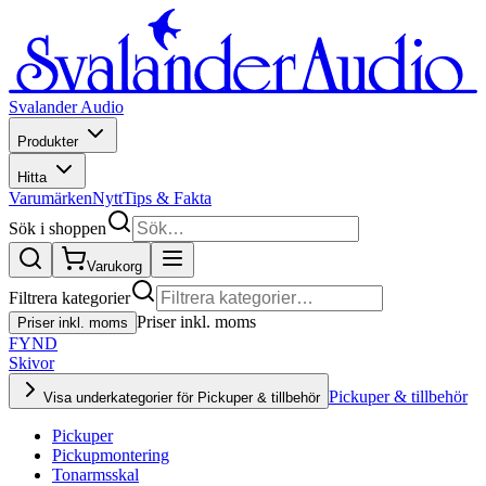
Svalander Audio
Produkter
Hitta
Varumärken
Nytt
Tips & Fakta
Sök i shoppen
Varukorg
Filtrera kategorier
Priser inkl. moms
Priser inkl. moms
FYND
Skivor
Pickuper & tillbehör
Visa underkategorier för Pickuper & tillbehör
Pickuper
Pickupmontering
Tonarmsskal