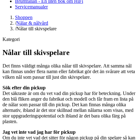
Brumfällan - En liten bok om HiFi
Servicemanualer
Shoppen
/
Nålar & nålvård
/
Nålar till skivspelare
Kategori
Nålar till skivspelare
Det finns väldigt många olika nålar till skivspelare. Att samma nål
kan finnas under flera namn eller fabrikat gör det än svårare att veta
vilken nål som passar till just din skivspelare.
Sök efter din pickup
Det säkraste är om du vet vad din pickup har för beteckning. Under
den blå fliken anger du fabrikat och modell och får fram en lista på
de nålar som passar till din pickup. Det kan finnas många olika
alternativ, ibland är det stor skillnad mellan nålarna som visas, med
stor uppgraderingspotential och ibland är det bara olika färg på
plasten.
Jag vet inte vad jag har för pickup
Om du inte vet vad det sitter för någon pickup på din spelare så kan