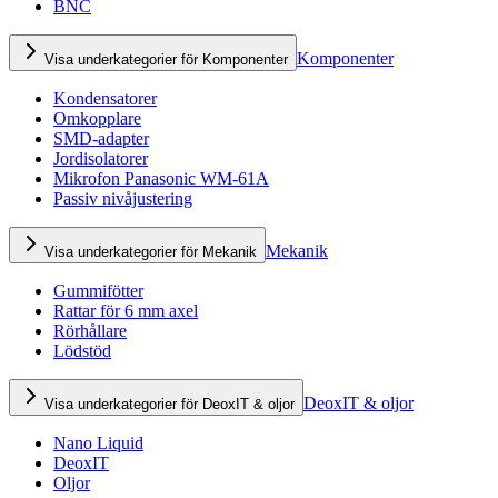
BNC
Komponenter
Visa underkategorier för Komponenter
Kondensatorer
Omkopplare
SMD-adapter
Jordisolatorer
Mikrofon Panasonic WM-61A
Passiv nivåjustering
Mekanik
Visa underkategorier för Mekanik
Gummifötter
Rattar för 6 mm axel
Rörhållare
Lödstöd
DeoxIT & oljor
Visa underkategorier för DeoxIT & oljor
Nano Liquid
DeoxIT
Oljor