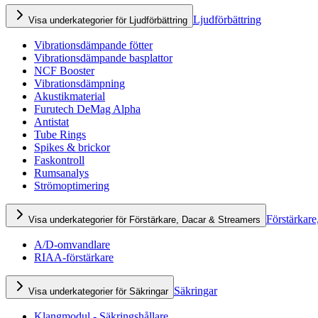
Ljudförbättring
Visa underkategorier för Ljudförbättring
Vibrationsdämpande fötter
Vibrationsdämpande basplattor
NCF Booster
Vibrationsdämpning
Akustikmaterial
Furutech DeMag Alpha
Antistat
Tube Rings
Spikes & brickor
Faskontroll
Rumsanalys
Strömoptimering
Förstärkare
Visa underkategorier för Förstärkare, Dacar & Streamers
A/D-omvandlare
RIAA-förstärkare
Säkringar
Visa underkategorier för Säkringar
Klangmodul - Säkringshållare