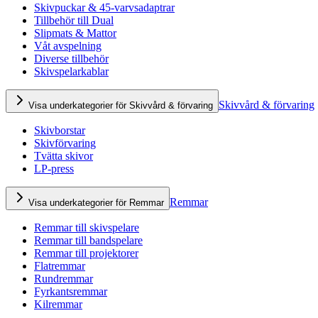
Skivpuckar & 45-varvsadaptrar
Tillbehör till Dual
Slipmats & Mattor
Våt avspelning
Diverse tillbehör
Skivspelarkablar
Skivvård & förvaring
Visa underkategorier för Skivvård & förvaring
Skivborstar
Skivförvaring
Tvätta skivor
LP-press
Remmar
Visa underkategorier för Remmar
Remmar till skivspelare
Remmar till bandspelare
Remmar till projektorer
Flatremmar
Rundremmar
Fyrkantsremmar
Kilremmar