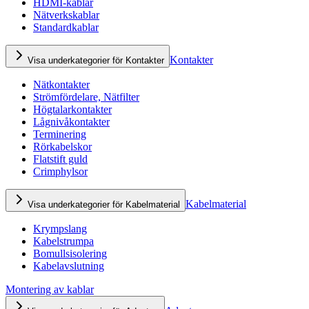
HDMI-kablar
Nätverkskablar
Standardkablar
Kontakter
Visa underkategorier för Kontakter
Nätkontakter
Strömfördelare, Nätfilter
Högtalarkontakter
Lågnivåkontakter
Terminering
Rörkabelskor
Flatstift guld
Crimphylsor
Kabelmaterial
Visa underkategorier för Kabelmaterial
Krympslang
Kabelstrumpa
Bomullsisolering
Kabelavslutning
Montering av kablar