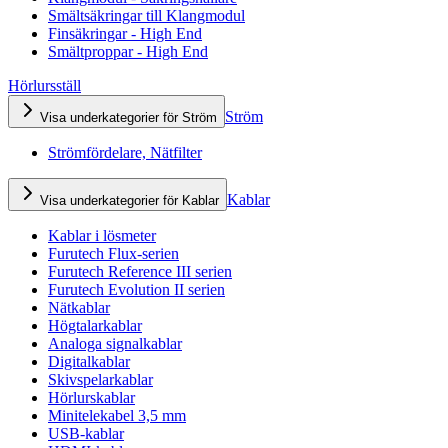
Smältsäkringar till Klangmodul
Finsäkringar - High End
Smältproppar - High End
Hörlursställ
Ström
Visa underkategorier för Ström
Strömfördelare, Nätfilter
Kablar
Visa underkategorier för Kablar
Kablar i lösmeter
Furutech Flux-serien
Furutech Reference III serien
Furutech Evolution II serien
Nätkablar
Högtalarkablar
Analoga signalkablar
Digitalkablar
Skivspelarkablar
Hörlurskablar
Minitelekabel 3,5 mm
USB-kablar