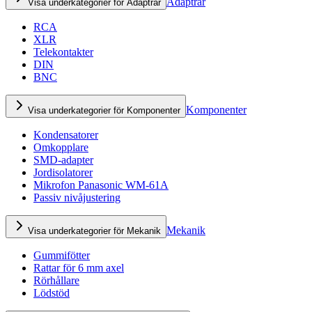
Adaptrar
Visa underkategorier för Adaptrar
RCA
XLR
Telekontakter
DIN
BNC
Komponenter
Visa underkategorier för Komponenter
Kondensatorer
Omkopplare
SMD-adapter
Jordisolatorer
Mikrofon Panasonic WM-61A
Passiv nivåjustering
Mekanik
Visa underkategorier för Mekanik
Gummifötter
Rattar för 6 mm axel
Rörhållare
Lödstöd