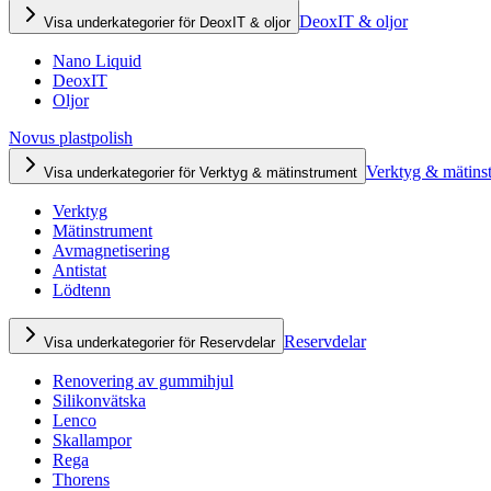
DeoxIT & oljor
Visa underkategorier för DeoxIT & oljor
Nano Liquid
DeoxIT
Oljor
Novus plastpolish
Verktyg & mätins
Visa underkategorier för Verktyg & mätinstrument
Verktyg
Mätinstrument
Avmagnetisering
Antistat
Lödtenn
Reservdelar
Visa underkategorier för Reservdelar
Renovering av gummihjul
Silikonvätska
Lenco
Skallampor
Rega
Thorens