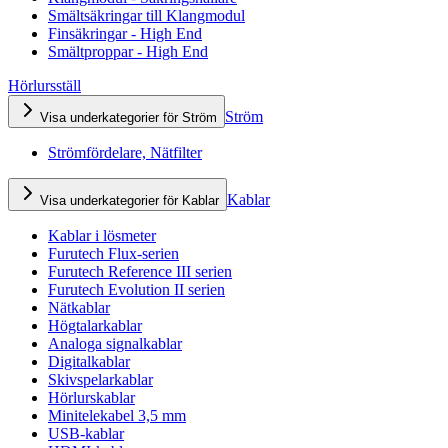
Smältsäkringar till Klangmodul
Finsäkringar - High End
Smältproppar - High End
Hörlursställ
Ström
Visa underkategorier för Ström
Strömfördelare, Nätfilter
Kablar
Visa underkategorier för Kablar
Kablar i lösmeter
Furutech Flux-serien
Furutech Reference III serien
Furutech Evolution II serien
Nätkablar
Högtalarkablar
Analoga signalkablar
Digitalkablar
Skivspelarkablar
Hörlurskablar
Minitelekabel 3,5 mm
USB-kablar