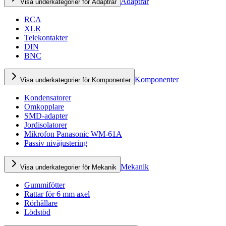
Adaptrar
Visa underkategorier för Adaptrar
RCA
XLR
Telekontakter
DIN
BNC
Komponenter
Visa underkategorier för Komponenter
Kondensatorer
Omkopplare
SMD-adapter
Jordisolatorer
Mikrofon Panasonic WM-61A
Passiv nivåjustering
Mekanik
Visa underkategorier för Mekanik
Gummifötter
Rattar för 6 mm axel
Rörhållare
Lödstöd