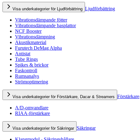
Ljudförbättring
Visa underkategorier för Ljudförbättring
Vibrationsdämpande fötter
Vibrationsdämpande basplattor
NCF Booster
Vibrationsdämpning
Akustikmaterial
Furutech DeMag Alpha
Antistat
Tube Rings
Spikes & brickor
Faskontroll
Rumsanalys
Strömoptimering
Förstärkare
Visa underkategorier för Förstärkare, Dacar & Streamers
A/D-omvandlare
RIAA-förstärkare
Säkringar
Visa underkategorier för Säkringar
Klangmodul - Säkringshållare