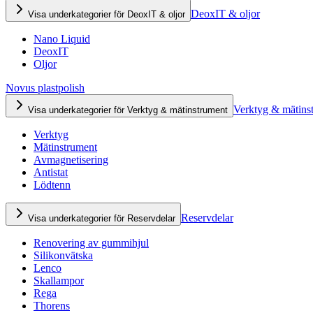
DeoxIT & oljor
Visa underkategorier för DeoxIT & oljor
Nano Liquid
DeoxIT
Oljor
Novus plastpolish
Verktyg & mätins
Visa underkategorier för Verktyg & mätinstrument
Verktyg
Mätinstrument
Avmagnetisering
Antistat
Lödtenn
Reservdelar
Visa underkategorier för Reservdelar
Renovering av gummihjul
Silikonvätska
Lenco
Skallampor
Rega
Thorens