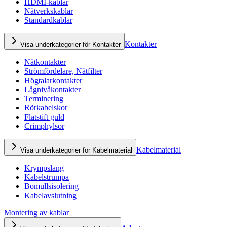
HDMI-kablar
Nätverkskablar
Standardkablar
Kontakter
Visa underkategorier för Kontakter
Nätkontakter
Strömfördelare, Nätfilter
Högtalarkontakter
Lågnivåkontakter
Terminering
Rörkabelskor
Flatstift guld
Crimphylsor
Kabelmaterial
Visa underkategorier för Kabelmaterial
Krympslang
Kabelstrumpa
Bomullsisolering
Kabelavslutning
Montering av kablar