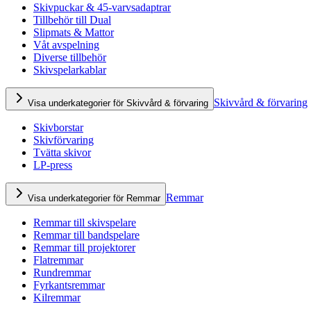
Skivpuckar & 45-varvsadaptrar
Tillbehör till Dual
Slipmats & Mattor
Våt avspelning
Diverse tillbehör
Skivspelarkablar
Skivvård & förvaring
Visa underkategorier för Skivvård & förvaring
Skivborstar
Skivförvaring
Tvätta skivor
LP-press
Remmar
Visa underkategorier för Remmar
Remmar till skivspelare
Remmar till bandspelare
Remmar till projektorer
Flatremmar
Rundremmar
Fyrkantsremmar
Kilremmar