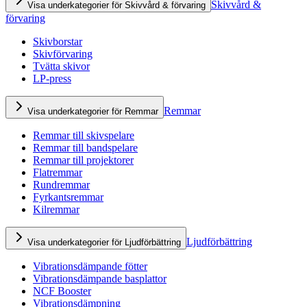
Skivvård &
Visa underkategorier för Skivvård & förvaring
förvaring
Skivborstar
Skivförvaring
Tvätta skivor
LP-press
Remmar
Visa underkategorier för Remmar
Remmar till skivspelare
Remmar till bandspelare
Remmar till projektorer
Flatremmar
Rundremmar
Fyrkantsremmar
Kilremmar
Ljudförbättring
Visa underkategorier för Ljudförbättring
Vibrationsdämpande fötter
Vibrationsdämpande basplattor
NCF Booster
Vibrationsdämpning