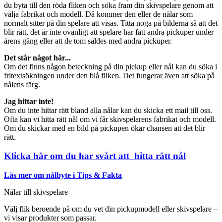
du byta till den röda fliken och söka fram din skivspelare genom att
välja fabrikat och modell. Då kommer den eller de nålar som
normalt sitter på din spelare att visas. Titta noga på bilderna så att det
blir rätt, det är inte ovanligt att spelare har fått andra pickuper under
årens gång eller att de tom såldes med andra pickuper.
Det står något här...
Om det finns någon beteckning på din pickup eller nål kan du söka i
fritextsökningen under den blå fliken. Det fungerar även att söka på
nålens färg.
Jag hittar inte!
Om du inte hittar rätt bland alla nålar kan du skicka ett mail till oss.
Ofta kan vi hitta rätt nål om vi får skivspelarens fabrikat och modell.
Om du skickar med en bild på pickupen ökar chansen att det blir
rätt.
Klicka här om du har svårt att hitta rätt nål
Läs mer om nålbyte i Tips & Fakta
Nålar till skivspelare
Välj flik beroende på om du vet din pickupmodell eller skivspelare –
vi visar produkter som passar.