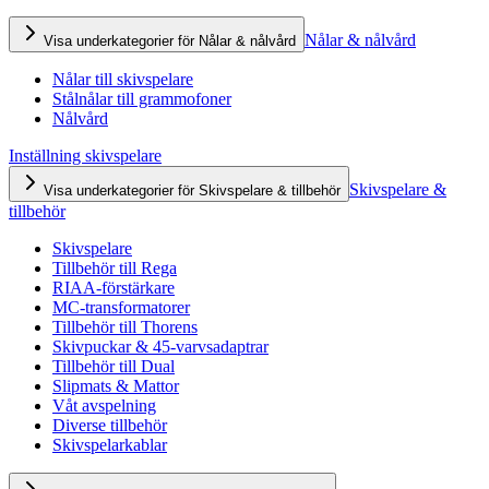
Nålar & nålvård
Visa underkategorier för Nålar & nålvård
Nålar till skivspelare
Stålnålar till grammofoner
Nålvård
Inställning skivspelare
Skivspelare &
Visa underkategorier för Skivspelare & tillbehör
tillbehör
Skivspelare
Tillbehör till Rega
RIAA-förstärkare
MC-transformatorer
Tillbehör till Thorens
Skivpuckar & 45-varvsadaptrar
Tillbehör till Dual
Slipmats & Mattor
Våt avspelning
Diverse tillbehör
Skivspelarkablar