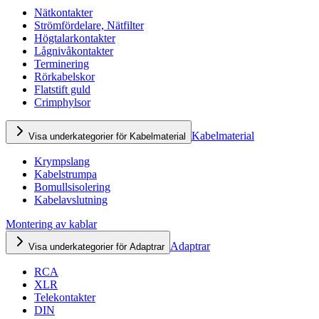
Nätkontakter
Strömfördelare, Nätfilter
Högtalarkontakter
Lågnivåkontakter
Terminering
Rörkabelskor
Flatstift guld
Crimphylsor
Kabelmaterial
Visa underkategorier för Kabelmaterial
Krympslang
Kabelstrumpa
Bomullsisolering
Kabelavslutning
Montering av kablar
Adaptrar
Visa underkategorier för Adaptrar
RCA
XLR
Telekontakter
DIN