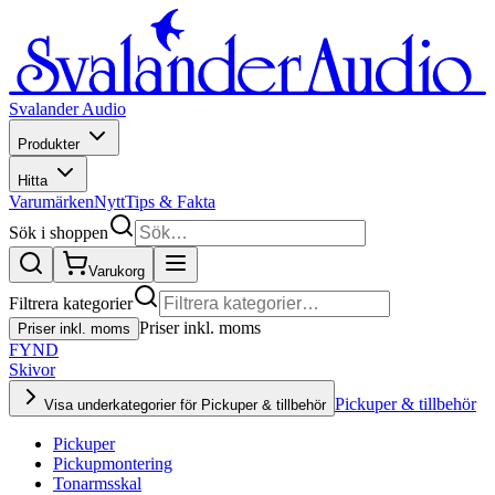
Svalander Audio
Produkter
Hitta
Varumärken
Nytt
Tips & Fakta
Sök i shoppen
Varukorg
Filtrera kategorier
Priser inkl. moms
Priser inkl. moms
FYND
Skivor
Pickuper & tillbehör
Visa underkategorier för Pickuper & tillbehör
Pickuper
Pickupmontering
Tonarmsskal