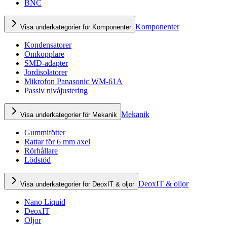
BNC
Komponenter
Visa underkategorier för Komponenter
Kondensatorer
Omkopplare
SMD-adapter
Jordisolatorer
Mikrofon Panasonic WM-61A
Passiv nivåjustering
Mekanik
Visa underkategorier för Mekanik
Gummifötter
Rattar för 6 mm axel
Rörhållare
Lödstöd
DeoxIT & oljor
Visa underkategorier för DeoxIT & oljor
Nano Liquid
DeoxIT
Oljor