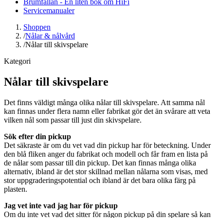
Brumfällan - En liten bok om HiFi
Servicemanualer
Shoppen
/
Nålar & nålvård
/
Nålar till skivspelare
Kategori
Nålar till skivspelare
Det finns väldigt många olika nålar till skivspelare. Att samma nål
kan finnas under flera namn eller fabrikat gör det än svårare att veta
vilken nål som passar till just din skivspelare.
Sök efter din pickup
Det säkraste är om du vet vad din pickup har för beteckning. Under
den blå fliken anger du fabrikat och modell och får fram en lista på
de nålar som passar till din pickup. Det kan finnas många olika
alternativ, ibland är det stor skillnad mellan nålarna som visas, med
stor uppgraderingspotential och ibland är det bara olika färg på
plasten.
Jag vet inte vad jag har för pickup
Om du inte vet vad det sitter för någon pickup på din spelare så kan