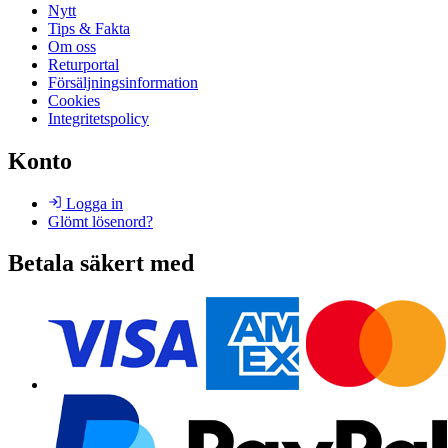
Nytt
Tips & Fakta
Om oss
Returportal
Försäljningsinformation
Cookies
Integritetspolicy
Konto
Logga in
Glömt lösenord?
Betala säkert med