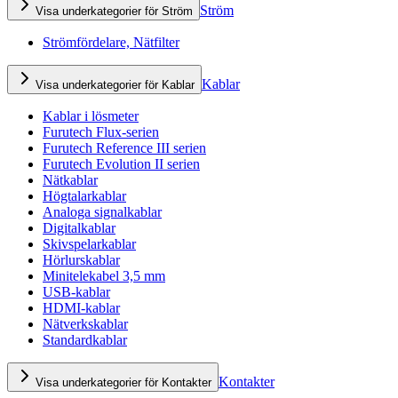
Ström
Visa underkategorier för Ström
Strömfördelare, Nätfilter
Kablar
Visa underkategorier för Kablar
Kablar i lösmeter
Furutech Flux-serien
Furutech Reference III serien
Furutech Evolution II serien
Nätkablar
Högtalarkablar
Analoga signalkablar
Digitalkablar
Skivspelarkablar
Hörlurskablar
Minitelekabel 3,5 mm
USB-kablar
HDMI-kablar
Nätverkskablar
Standardkablar
Kontakter
Visa underkategorier för Kontakter