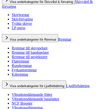
Skivvård &
Visa underkategorier för Skivvård & förvaring
förvaring
Skivborstar
Skivförvaring
Tvätta skivor
LP-press
Remmar
Visa underkategorier för Remmar
Remmar till skivspelare
Remmar till bandspelare
Remmar till projektorer
Flatremmar
Rundremmar
Fyrkantsremmar
Kilremmar
Ljudförbättring
Visa underkategorier för Ljudförbättring
Vibrationsdämpande fötter
Vibrationsdämpande basplattor
NCF Booster
Vibrationsdämpning