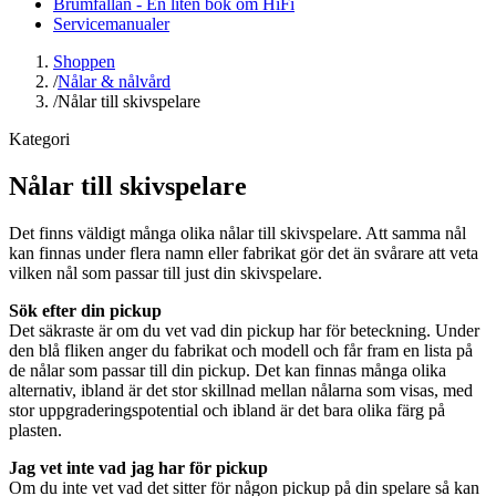
Brumfällan - En liten bok om HiFi
Servicemanualer
Shoppen
/
Nålar & nålvård
/
Nålar till skivspelare
Kategori
Nålar till skivspelare
Det finns väldigt många olika nålar till skivspelare. Att samma nål
kan finnas under flera namn eller fabrikat gör det än svårare att veta
vilken nål som passar till just din skivspelare.
Sök efter din pickup
Det säkraste är om du vet vad din pickup har för beteckning. Under
den blå fliken anger du fabrikat och modell och får fram en lista på
de nålar som passar till din pickup. Det kan finnas många olika
alternativ, ibland är det stor skillnad mellan nålarna som visas, med
stor uppgraderingspotential och ibland är det bara olika färg på
plasten.
Jag vet inte vad jag har för pickup
Om du inte vet vad det sitter för någon pickup på din spelare så kan