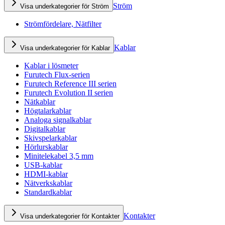
Ström
Visa underkategorier för Ström
Strömfördelare, Nätfilter
Kablar
Visa underkategorier för Kablar
Kablar i lösmeter
Furutech Flux-serien
Furutech Reference III serien
Furutech Evolution II serien
Nätkablar
Högtalarkablar
Analoga signalkablar
Digitalkablar
Skivspelarkablar
Hörlurskablar
Minitelekabel 3,5 mm
USB-kablar
HDMI-kablar
Nätverkskablar
Standardkablar
Kontakter
Visa underkategorier för Kontakter