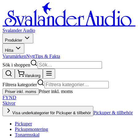
Svalander Audio
Produkter
Hitta
Varumärken
Nytt
Tips & Fakta
Sök i shoppen
Varukorg
Filtrera kategorier
Priser inkl. moms
Priser inkl. moms
FYND
Skivor
Pickuper & tillbehör
Visa underkategorier för Pickuper & tillbehör
Pickuper
Pickupmontering
Tonarmsskal