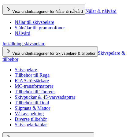
Nålar & nålvård
Visa underkategorier för Nålar & nålvård
Nålar till skivspelare
Stålnålar till grammofoner
Nålvård
Inställning skivspelare
Skivspelare &
Visa underkategorier för Skivspelare & tillbehör
tillbehör
Skivspelare
Tillbehör till Rega
RIAA-förstärkare
MC-transformatorer
Tillbehör till Thorens
Skivpuckar & 45-varvsadaptrar
Tillbehör till Dual
Slipmats & Mattor
Våt avspelning
Diverse tillbehör
Skivspelarkablar