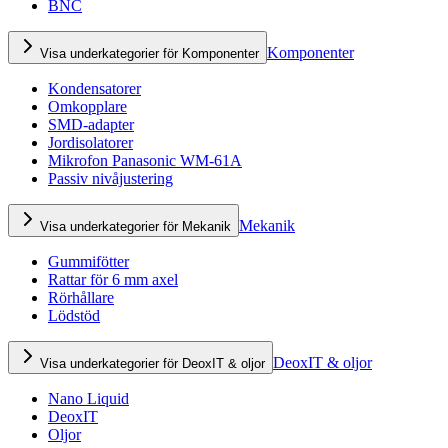
BNC
Komponenter
Visa underkategorier för Komponenter
Kondensatorer
Omkopplare
SMD-adapter
Jordisolatorer
Mikrofon Panasonic WM-61A
Passiv nivåjustering
Mekanik
Visa underkategorier för Mekanik
Gummifötter
Rattar för 6 mm axel
Rörhållare
Lödstöd
DeoxIT & oljor
Visa underkategorier för DeoxIT & oljor
Nano Liquid
DeoxIT
Oljor