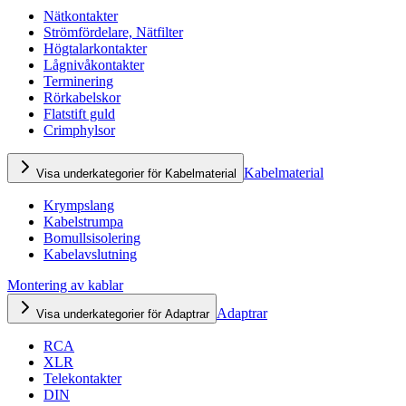
Nätkontakter
Strömfördelare, Nätfilter
Högtalarkontakter
Lågnivåkontakter
Terminering
Rörkabelskor
Flatstift guld
Crimphylsor
Kabelmaterial
Visa underkategorier för Kabelmaterial
Krympslang
Kabelstrumpa
Bomullsisolering
Kabelavslutning
Montering av kablar
Adaptrar
Visa underkategorier för Adaptrar
RCA
XLR
Telekontakter
DIN