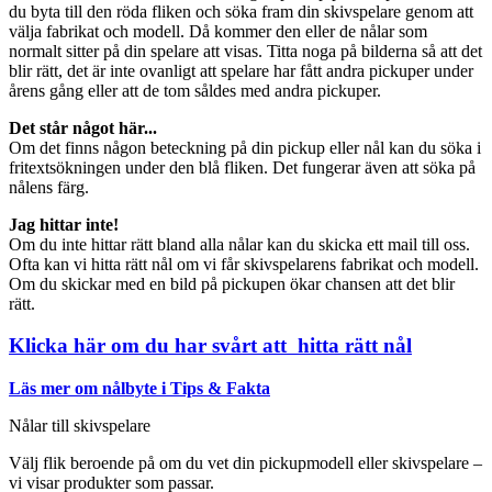
du byta till den röda fliken och söka fram din skivspelare genom att
välja fabrikat och modell. Då kommer den eller de nålar som
normalt sitter på din spelare att visas. Titta noga på bilderna så att det
blir rätt, det är inte ovanligt att spelare har fått andra pickuper under
årens gång eller att de tom såldes med andra pickuper.
Det står något här...
Om det finns någon beteckning på din pickup eller nål kan du söka i
fritextsökningen under den blå fliken. Det fungerar även att söka på
nålens färg.
Jag hittar inte!
Om du inte hittar rätt bland alla nålar kan du skicka ett mail till oss.
Ofta kan vi hitta rätt nål om vi får skivspelarens fabrikat och modell.
Om du skickar med en bild på pickupen ökar chansen att det blir
rätt.
Klicka här om du har svårt att hitta rätt nål
Läs mer om nålbyte i Tips & Fakta
Nålar till skivspelare
Välj flik beroende på om du vet din pickupmodell eller skivspelare –
vi visar produkter som passar.