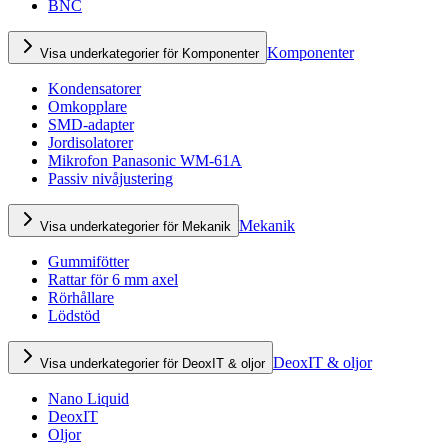
BNC
Komponenter
Visa underkategorier för Komponenter
Kondensatorer
Omkopplare
SMD-adapter
Jordisolatorer
Mikrofon Panasonic WM-61A
Passiv nivåjustering
Mekanik
Visa underkategorier för Mekanik
Gummifötter
Rattar för 6 mm axel
Rörhållare
Lödstöd
DeoxIT & oljor
Visa underkategorier för DeoxIT & oljor
Nano Liquid
DeoxIT
Oljor