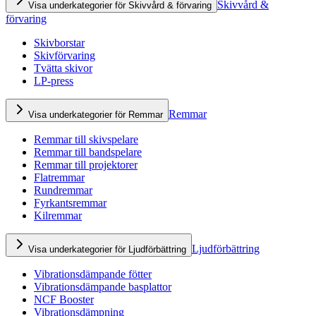
Skivvård &
Visa underkategorier för Skivvård & förvaring
förvaring
Skivborstar
Skivförvaring
Tvätta skivor
LP-press
Remmar
Visa underkategorier för Remmar
Remmar till skivspelare
Remmar till bandspelare
Remmar till projektorer
Flatremmar
Rundremmar
Fyrkantsremmar
Kilremmar
Ljudförbättring
Visa underkategorier för Ljudförbättring
Vibrationsdämpande fötter
Vibrationsdämpande basplattor
NCF Booster
Vibrationsdämpning