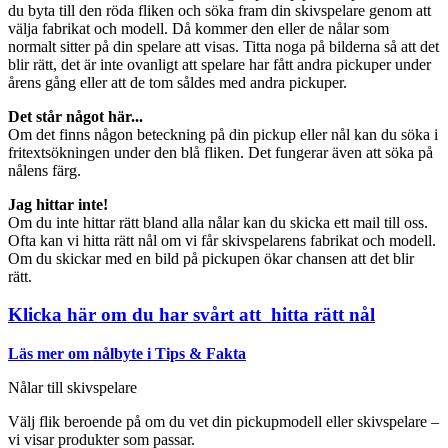
du byta till den röda fliken och söka fram din skivspelare genom att
välja fabrikat och modell. Då kommer den eller de nålar som
normalt sitter på din spelare att visas. Titta noga på bilderna så att det
blir rätt, det är inte ovanligt att spelare har fått andra pickuper under
årens gång eller att de tom såldes med andra pickuper.
Det står något här...
Om det finns någon beteckning på din pickup eller nål kan du söka i
fritextsökningen under den blå fliken. Det fungerar även att söka på
nålens färg.
Jag hittar inte!
Om du inte hittar rätt bland alla nålar kan du skicka ett mail till oss.
Ofta kan vi hitta rätt nål om vi får skivspelarens fabrikat och modell.
Om du skickar med en bild på pickupen ökar chansen att det blir
rätt.
Klicka här om du har svårt att hitta rätt nål
Läs mer om nålbyte i Tips & Fakta
Nålar till skivspelare
Välj flik beroende på om du vet din pickupmodell eller skivspelare –
vi visar produkter som passar.