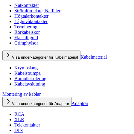
Nätkontakter
Strömfördelare, Nätfilter
Högtalarkontakter
Lågnivåkontakter
Terminering
Rörkabelskor
Flatstift guld
Crimphylsor
Kabelmaterial
Visa underkategorier för Kabelmaterial
Krympslang
Kabelstrumpa
Bomullsisolering
Kabelavslutning
Montering av kablar
Adaptrar
Visa underkategorier för Adaptrar
RCA
XLR
Telekontakter
DIN