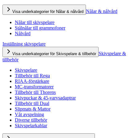
Nålar & nålvård
Visa underkategorier för Nålar & nålvård
Nålar till skivspelare
Stålnålar till grammofoner
Nålvård
Inställning skivspelare
Skivspelare &
Visa underkategorier för Skivspelare & tillbehör
tillbehör
Skivspelare
Tillbehör till Rega
RIAA-förstärkare
MC-transformatorer
Tillbehör till Thorens
Skivpuckar & 45-varvsadaptrar
Tillbehör till Dual
Slipmats & Mattor
Våt avspelning
Diverse tillbehör
Skivspelarkablar