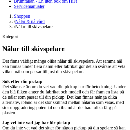
Brumfällan - En liten bok om HiFi
Servicemanualer
Shoppen
/
Nålar & nålvård
/
Nålar till skivspelare
Kategori
Nålar till skivspelare
Det finns väldigt många olika nålar till skivspelare. Att samma nål
kan finnas under flera namn eller fabrikat gör det än svårare att veta
vilken nål som passar till just din skivspelare.
Sök efter din pickup
Det säkraste är om du vet vad din pickup har för beteckning. Under
den blå fliken anger du fabrikat och modell och får fram en lista på
de nålar som passar till din pickup. Det kan finnas många olika
alternativ, ibland är det stor skillnad mellan nålarna som visas, med
stor uppgraderingspotential och ibland är det bara olika färg på
plasten.
Jag vet inte vad jag har för pickup
Om du inte vet vad det sitter för någon pickup på din spelare så kan