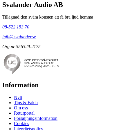
Svalander Audio AB
Tillägnad den svåra konsten att få bra ljud hemma
08-522 153 70
info@svalander.se
Org.nr 556329-2175
Information
Nytt
Tips & Fakta
Om oss
Returportal
Försäljningsinformation
Cookies
Integritetspolicy