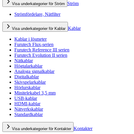
Ström
Visa underkategorier för Ström
Strömfördelare, Nätfilter
Kablar
Visa underkategorier för Kablar
Kablar i lösmeter
Furutech Flux-serien
Furutech Reference III serien
Furutech Evolution II serien
Nätkablar
Högtalarkablar
Analoga signalkablar
Digitalkablar
Skivspelarkablar
Hörlurskablar
Minitelekabel 3,5 mm
USB-kablar
HDMI-kablar
Nätverkskablar
Standardkablar
Kontakter
Visa underkategorier för Kontakter