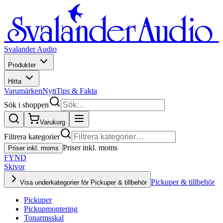
Svalander Audio
Produkter
Hitta
Varumärken
Nytt
Tips & Fakta
Sök i shoppen
Varukorg
Filtrera kategorier
Priser inkl. moms
Priser inkl. moms
FYND
Skivor
Pickuper & tillbehör
Visa underkategorier för Pickuper & tillbehör
Pickuper
Pickupmontering
Tonarmsskal