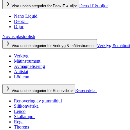
DeoxIT & oljor
Visa underkategorier för DeoxIT & oljor
Nano Liquid
DeoxIT
Oljor
Novus plastpolish
Verktyg & mätins
Visa underkategorier för Verktyg & mätinstrument
Verktyg
Mätinstrument
Avmagnetisering
Antistat
Lödtenn
Reservdelar
Visa underkategorier för Reservdelar
Renovering av gummihjul
Silikonvätska
Lenco
Skallampor
Rega
Thorens