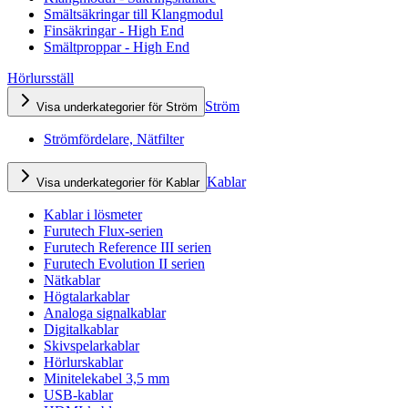
Smältsäkringar till Klangmodul
Finsäkringar - High End
Smältproppar - High End
Hörlursställ
Ström
Visa underkategorier för Ström
Strömfördelare, Nätfilter
Kablar
Visa underkategorier för Kablar
Kablar i lösmeter
Furutech Flux-serien
Furutech Reference III serien
Furutech Evolution II serien
Nätkablar
Högtalarkablar
Analoga signalkablar
Digitalkablar
Skivspelarkablar
Hörlurskablar
Minitelekabel 3,5 mm
USB-kablar