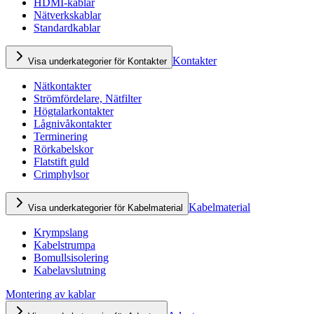
HDMI-kablar
Nätverkskablar
Standardkablar
Kontakter
Visa underkategorier för Kontakter
Nätkontakter
Strömfördelare, Nätfilter
Högtalarkontakter
Lågnivåkontakter
Terminering
Rörkabelskor
Flatstift guld
Crimphylsor
Kabelmaterial
Visa underkategorier för Kabelmaterial
Krympslang
Kabelstrumpa
Bomullsisolering
Kabelavslutning
Montering av kablar