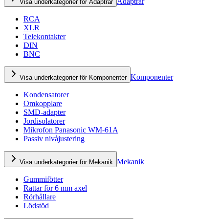
Adaptrar
Visa underkategorier för Adaptrar
RCA
XLR
Telekontakter
DIN
BNC
Komponenter
Visa underkategorier för Komponenter
Kondensatorer
Omkopplare
SMD-adapter
Jordisolatorer
Mikrofon Panasonic WM-61A
Passiv nivåjustering
Mekanik
Visa underkategorier för Mekanik
Gummifötter
Rattar för 6 mm axel
Rörhållare
Lödstöd