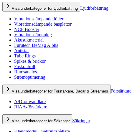
Ljudförbättring
Visa underkategorier för Ljudförbättring
Vibrationsdämpande fötter
Vibrationsdämpande basplattor
NCF Booster
Vibrationsdämpning
Akustikmaterial
Furutech DeMag Alpha
Antistat
Tube Rings
Spikes & brickor
Faskontroll
Rumsanalys
Strömoptimering
Förstärkare
Visa underkategorier för Förstärkare, Dacar & Streamers
A/D-omvandlare
RIAA-förstärkare
Säkringar
Visa underkategorier för Säkringar
Klangmodul - Säkringshållare