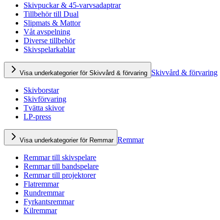
Skivpuckar & 45-varvsadaptrar
Tillbehör till Dual
Slipmats & Mattor
Våt avspelning
Diverse tillbehör
Skivspelarkablar
Skivvård & förvaring
Visa underkategorier för Skivvård & förvaring
Skivborstar
Skivförvaring
Tvätta skivor
LP-press
Remmar
Visa underkategorier för Remmar
Remmar till skivspelare
Remmar till bandspelare
Remmar till projektorer
Flatremmar
Rundremmar
Fyrkantsremmar
Kilremmar