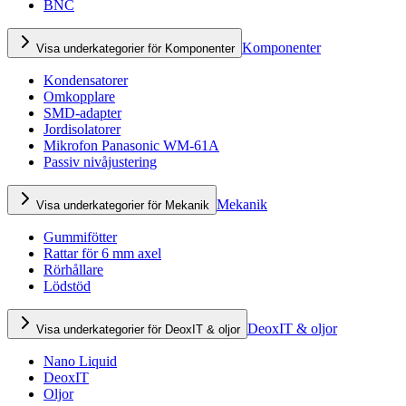
BNC
Komponenter
Visa underkategorier för Komponenter
Kondensatorer
Omkopplare
SMD-adapter
Jordisolatorer
Mikrofon Panasonic WM-61A
Passiv nivåjustering
Mekanik
Visa underkategorier för Mekanik
Gummifötter
Rattar för 6 mm axel
Rörhållare
Lödstöd
DeoxIT & oljor
Visa underkategorier för DeoxIT & oljor
Nano Liquid
DeoxIT
Oljor