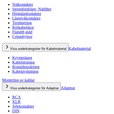
Nätkontakter
Strömfördelare, Nätfilter
Högtalarkontakter
Lågnivåkontakter
Terminering
Rörkabelskor
Flatstift guld
Crimphylsor
Kabelmaterial
Visa underkategorier för Kabelmaterial
Krympslang
Kabelstrumpa
Bomullsisolering
Kabelavslutning
Montering av kablar
Adaptrar
Visa underkategorier för Adaptrar
RCA
XLR
Telekontakter
DIN