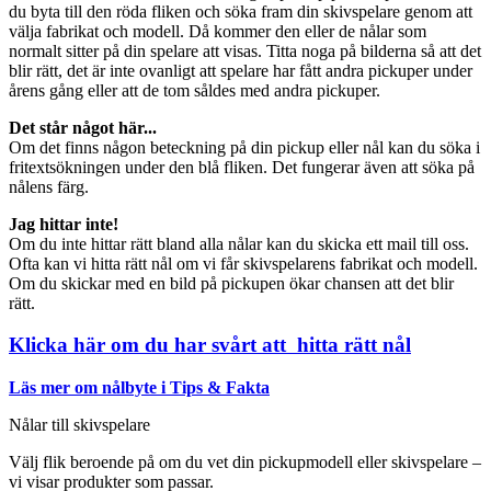
du byta till den röda fliken och söka fram din skivspelare genom att
välja fabrikat och modell. Då kommer den eller de nålar som
normalt sitter på din spelare att visas. Titta noga på bilderna så att det
blir rätt, det är inte ovanligt att spelare har fått andra pickuper under
årens gång eller att de tom såldes med andra pickuper.
Det står något här...
Om det finns någon beteckning på din pickup eller nål kan du söka i
fritextsökningen under den blå fliken. Det fungerar även att söka på
nålens färg.
Jag hittar inte!
Om du inte hittar rätt bland alla nålar kan du skicka ett mail till oss.
Ofta kan vi hitta rätt nål om vi får skivspelarens fabrikat och modell.
Om du skickar med en bild på pickupen ökar chansen att det blir
rätt.
Klicka här om du har svårt att hitta rätt nål
Läs mer om nålbyte i Tips & Fakta
Nålar till skivspelare
Välj flik beroende på om du vet din pickupmodell eller skivspelare –
vi visar produkter som passar.