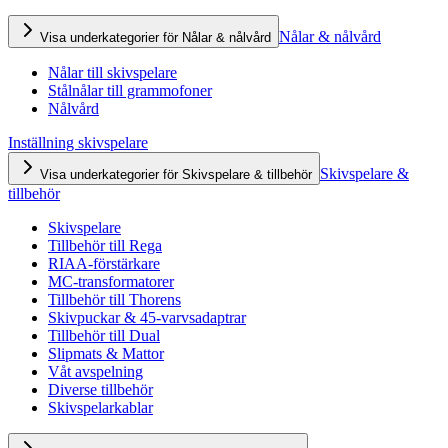
Nålar & nålvård
Visa underkategorier för Nålar & nålvård
Nålar till skivspelare
Stålnålar till grammofoner
Nålvård
Inställning skivspelare
Skivspelare &
Visa underkategorier för Skivspelare & tillbehör
tillbehör
Skivspelare
Tillbehör till Rega
RIAA-förstärkare
MC-transformatorer
Tillbehör till Thorens
Skivpuckar & 45-varvsadaptrar
Tillbehör till Dual
Slipmats & Mattor
Våt avspelning
Diverse tillbehör
Skivspelarkablar