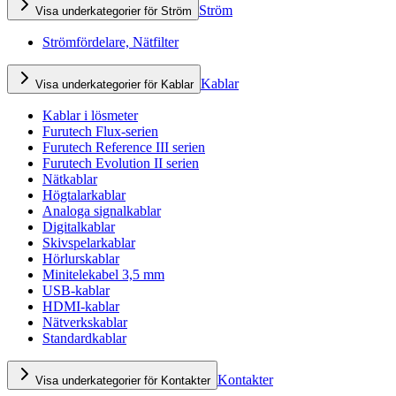
Ström
Visa underkategorier för Ström
Strömfördelare, Nätfilter
Kablar
Visa underkategorier för Kablar
Kablar i lösmeter
Furutech Flux-serien
Furutech Reference III serien
Furutech Evolution II serien
Nätkablar
Högtalarkablar
Analoga signalkablar
Digitalkablar
Skivspelarkablar
Hörlurskablar
Minitelekabel 3,5 mm
USB-kablar
HDMI-kablar
Nätverkskablar
Standardkablar
Kontakter
Visa underkategorier för Kontakter