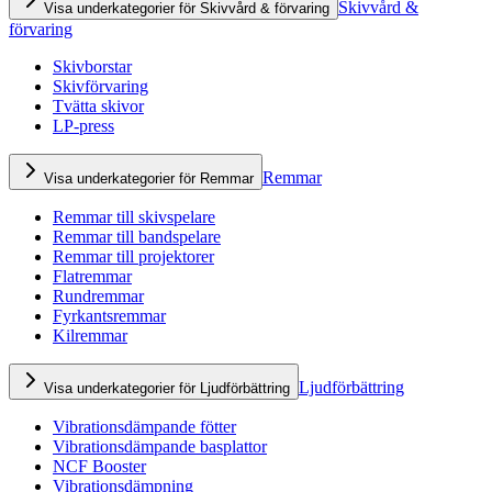
Skivvård &
Visa underkategorier för Skivvård & förvaring
förvaring
Skivborstar
Skivförvaring
Tvätta skivor
LP-press
Remmar
Visa underkategorier för Remmar
Remmar till skivspelare
Remmar till bandspelare
Remmar till projektorer
Flatremmar
Rundremmar
Fyrkantsremmar
Kilremmar
Ljudförbättring
Visa underkategorier för Ljudförbättring
Vibrationsdämpande fötter
Vibrationsdämpande basplattor
NCF Booster
Vibrationsdämpning