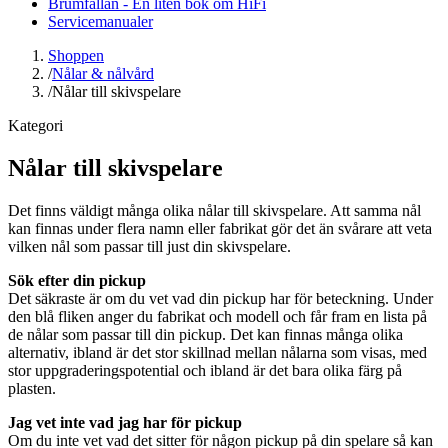
Brumfällan - En liten bok om HiFi
Servicemanualer
Shoppen
/
Nålar & nålvård
/
Nålar till skivspelare
Kategori
Nålar till skivspelare
Det finns väldigt många olika nålar till skivspelare. Att samma nål
kan finnas under flera namn eller fabrikat gör det än svårare att veta
vilken nål som passar till just din skivspelare.
Sök efter din pickup
Det säkraste är om du vet vad din pickup har för beteckning. Under
den blå fliken anger du fabrikat och modell och får fram en lista på
de nålar som passar till din pickup. Det kan finnas många olika
alternativ, ibland är det stor skillnad mellan nålarna som visas, med
stor uppgraderingspotential och ibland är det bara olika färg på
plasten.
Jag vet inte vad jag har för pickup
Om du inte vet vad det sitter för någon pickup på din spelare så kan