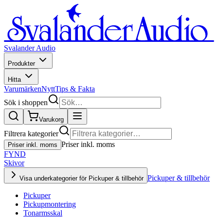
Svalander Audio
Produkter
Hitta
Varumärken
Nytt
Tips & Fakta
Sök i shoppen
Varukorg
Filtrera kategorier
Priser inkl. moms
Priser inkl. moms
FYND
Skivor
Pickuper & tillbehör
Visa underkategorier för Pickuper & tillbehör
Pickuper
Pickupmontering
Tonarmsskal