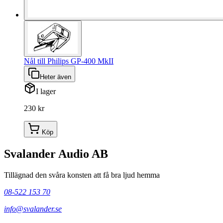
Nål till Philips GP-400 MkII
Heter även
I lager
230 kr
Köp
Svalander Audio AB
Tillägnad den svåra konsten att få bra ljud hemma
08-522 153 70
info@svalander.se