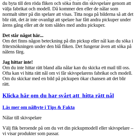
du byta till den röda fliken och söka fram din skivspelare genom att
välja fabrikat och modell. Då kommer den eller de nålar som
normalt sitter på din spelare att visas. Titta noga på bilderna så att det
blir rätt, det är inte ovanligt att spelare har fått andra pickuper under
årens gång eller att de tom såldes med andra pickuper.
Det står något här...
Om det finns någon beteckning på din pickup eller nål kan du söka i
fritextsökningen under den blå fliken. Det fungerar även att söka på
nålens färg.
Jag hittar inte!
Om du inte hittar rätt bland alla nålar kan du skicka ett mail till oss.
Ofta kan vi hitta rätt nål om vi får skivspelarens fabrikat och modell.
Om du skickar med en bild på pickupen ökar chansen att det blir
rätt.
Klicka här om du har svårt att hitta rätt nål
Läs mer om nålbyte i Tips & Fakta
Nålar till skivspelare
Välj flik beroende på om du vet din pickupmodell eller skivspelare –
vi visar produkter som passar.