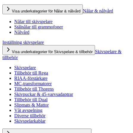
Nålar & nålvård
Visa underkategorier för Nålar & nålvård
Nålar till skivspelare
Stålnålar till grammofoner
Nålvård
Inställning skivspelare
Skivspelare &
Visa underkategorier för Skivspelare & tillbehör
tillbehör
Skivspelare
Tillbehör till Rega
RIAA-förstärkare
MC-transformatorer
Tillbehör till Thorens
Skivpuckar & 45-varvsadaptrar
Tillbehör till Dual
Slipmats & Mattor
Våt avspelning
Diverse tillbehör
Skivspelarkablar