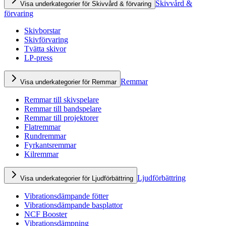
Skivvård &
Visa underkategorier för Skivvård & förvaring
förvaring
Skivborstar
Skivförvaring
Tvätta skivor
LP-press
Remmar
Visa underkategorier för Remmar
Remmar till skivspelare
Remmar till bandspelare
Remmar till projektorer
Flatremmar
Rundremmar
Fyrkantsremmar
Kilremmar
Ljudförbättring
Visa underkategorier för Ljudförbättring
Vibrationsdämpande fötter
Vibrationsdämpande basplattor
NCF Booster
Vibrationsdämpning