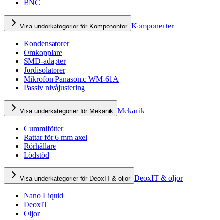
BNC
Komponenter
Visa underkategorier för Komponenter
Kondensatorer
Omkopplare
SMD-adapter
Jordisolatorer
Mikrofon Panasonic WM-61A
Passiv nivåjustering
Mekanik
Visa underkategorier för Mekanik
Gummifötter
Rattar för 6 mm axel
Rörhållare
Lödstöd
DeoxIT & oljor
Visa underkategorier för DeoxIT & oljor
Nano Liquid
DeoxIT
Oljor