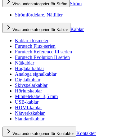
Ström
Visa underkategorier för Ström
Strömfördelare, Nätfilter
Kablar
Visa underkategorier för Kablar
Kablar i lösmeter
Furutech Flux-serien
Furutech Reference III serien
Furutech Evolution II serien
Nätkablar
Högtalarkablar
Analoga signalkablar
Digitalkablar
Skivspelarkablar
Hörlurskablar
Minitelekabel 3,5 mm
USB-kablar
HDMI-kablar
Nätverkskablar
Standardkablar
Kontakter
Visa underkategorier för Kontakter