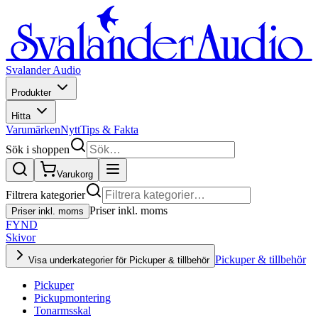
Svalander Audio
Produkter
Hitta
Varumärken
Nytt
Tips & Fakta
Sök i shoppen
Varukorg
Filtrera kategorier
Priser inkl. moms
Priser inkl. moms
FYND
Skivor
Pickuper & tillbehör
Visa underkategorier för Pickuper & tillbehör
Pickuper
Pickupmontering
Tonarmsskal