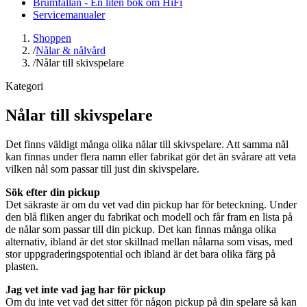
Brumfällan - En liten bok om HiFi
Servicemanualer
Shoppen
/
Nålar & nålvård
/
Nålar till skivspelare
Kategori
Nålar till skivspelare
Det finns väldigt många olika nålar till skivspelare. Att samma nål
kan finnas under flera namn eller fabrikat gör det än svårare att veta
vilken nål som passar till just din skivspelare.
Sök efter din pickup
Det säkraste är om du vet vad din pickup har för beteckning. Under
den blå fliken anger du fabrikat och modell och får fram en lista på
de nålar som passar till din pickup. Det kan finnas många olika
alternativ, ibland är det stor skillnad mellan nålarna som visas, med
stor uppgraderingspotential och ibland är det bara olika färg på
plasten.
Jag vet inte vad jag har för pickup
Om du inte vet vad det sitter för någon pickup på din spelare så kan