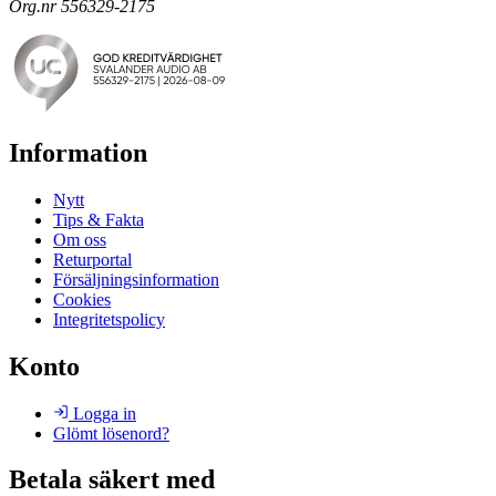
Org.nr 556329-2175
Information
Nytt
Tips & Fakta
Om oss
Returportal
Försäljningsinformation
Cookies
Integritetspolicy
Konto
Logga in
Glömt lösenord?
Betala säkert med