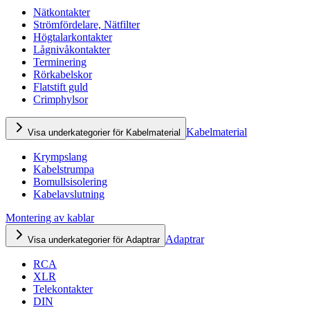
Nätkontakter
Strömfördelare, Nätfilter
Högtalarkontakter
Lågnivåkontakter
Terminering
Rörkabelskor
Flatstift guld
Crimphylsor
Kabelmaterial
Visa underkategorier för Kabelmaterial
Krympslang
Kabelstrumpa
Bomullsisolering
Kabelavslutning
Montering av kablar
Adaptrar
Visa underkategorier för Adaptrar
RCA
XLR
Telekontakter
DIN