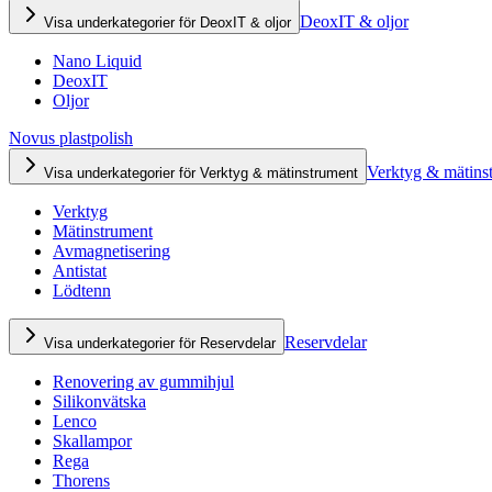
DeoxIT & oljor
Visa underkategorier för DeoxIT & oljor
Nano Liquid
DeoxIT
Oljor
Novus plastpolish
Verktyg & mätins
Visa underkategorier för Verktyg & mätinstrument
Verktyg
Mätinstrument
Avmagnetisering
Antistat
Lödtenn
Reservdelar
Visa underkategorier för Reservdelar
Renovering av gummihjul
Silikonvätska
Lenco
Skallampor
Rega
Thorens