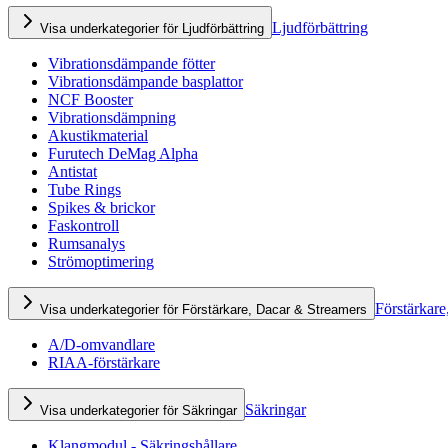
Ljudförbättring
Visa underkategorier för Ljudförbättring
Vibrationsdämpande fötter
Vibrationsdämpande basplattor
NCF Booster
Vibrationsdämpning
Akustikmaterial
Furutech DeMag Alpha
Antistat
Tube Rings
Spikes & brickor
Faskontroll
Rumsanalys
Strömoptimering
Förstärkare
Visa underkategorier för Förstärkare, Dacar & Streamers
A/D-omvandlare
RIAA-förstärkare
Säkringar
Visa underkategorier för Säkringar
Klangmodul - Säkringshållare