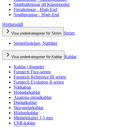
Smältsäkringar till Klangmodul
Finsäkringar - High End
Smältproppar - High End
Hörlursställ
Ström
Visa underkategorier för Ström
Strömfördelare, Nätfilter
Kablar
Visa underkategorier för Kablar
Kablar i lösmeter
Furutech Flux-serien
Furutech Reference III serien
Furutech Evolution II serien
Nätkablar
Högtalarkablar
Analoga signalkablar
Digitalkablar
Skivspelarkablar
Hörlurskablar
Minitelekabel 3,5 mm
USB-kablar