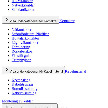
HDMI-kablar
Nätverkskablar
Standardkablar
Kontakter
Visa underkategorier för Kontakter
Nätkontakter
Strömfördelare, Nätfilter
Högtalarkontakter
Lågnivåkontakter
Terminering
Rörkabelskor
Flatstift guld
Crimphylsor
Kabelmaterial
Visa underkategorier för Kabelmaterial
Krympslang
Kabelstrumpa
Bomullsisolering
Kabelavslutning
Montering av kablar