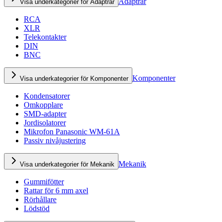
Adaptrar
Visa underkategorier för Adaptrar
RCA
XLR
Telekontakter
DIN
BNC
Komponenter
Visa underkategorier för Komponenter
Kondensatorer
Omkopplare
SMD-adapter
Jordisolatorer
Mikrofon Panasonic WM-61A
Passiv nivåjustering
Mekanik
Visa underkategorier för Mekanik
Gummifötter
Rattar för 6 mm axel
Rörhållare
Lödstöd