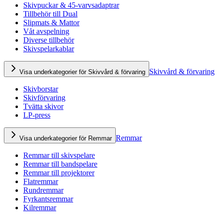
Skivpuckar & 45-varvsadaptrar
Tillbehör till Dual
Slipmats & Mattor
Våt avspelning
Diverse tillbehör
Skivspelarkablar
Skivvård & förvaring
Visa underkategorier för Skivvård & förvaring
Skivborstar
Skivförvaring
Tvätta skivor
LP-press
Remmar
Visa underkategorier för Remmar
Remmar till skivspelare
Remmar till bandspelare
Remmar till projektorer
Flatremmar
Rundremmar
Fyrkantsremmar
Kilremmar