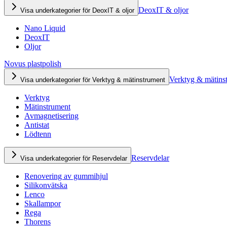
DeoxIT & oljor
Visa underkategorier för DeoxIT & oljor
Nano Liquid
DeoxIT
Oljor
Novus plastpolish
Verktyg & mätins
Visa underkategorier för Verktyg & mätinstrument
Verktyg
Mätinstrument
Avmagnetisering
Antistat
Lödtenn
Reservdelar
Visa underkategorier för Reservdelar
Renovering av gummihjul
Silikonvätska
Lenco
Skallampor
Rega
Thorens