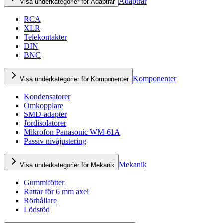
Adaptrar
Visa underkategorier för Adaptrar
RCA
XLR
Telekontakter
DIN
BNC
Komponenter
Visa underkategorier för Komponenter
Kondensatorer
Omkopplare
SMD-adapter
Jordisolatorer
Mikrofon Panasonic WM-61A
Passiv nivåjustering
Mekanik
Visa underkategorier för Mekanik
Gummifötter
Rattar för 6 mm axel
Rörhållare
Lödstöd