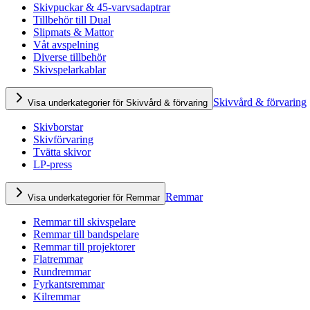
Skivpuckar & 45-varvsadaptrar
Tillbehör till Dual
Slipmats & Mattor
Våt avspelning
Diverse tillbehör
Skivspelarkablar
Skivvård & förvaring
Visa underkategorier för Skivvård & förvaring
Skivborstar
Skivförvaring
Tvätta skivor
LP-press
Remmar
Visa underkategorier för Remmar
Remmar till skivspelare
Remmar till bandspelare
Remmar till projektorer
Flatremmar
Rundremmar
Fyrkantsremmar
Kilremmar