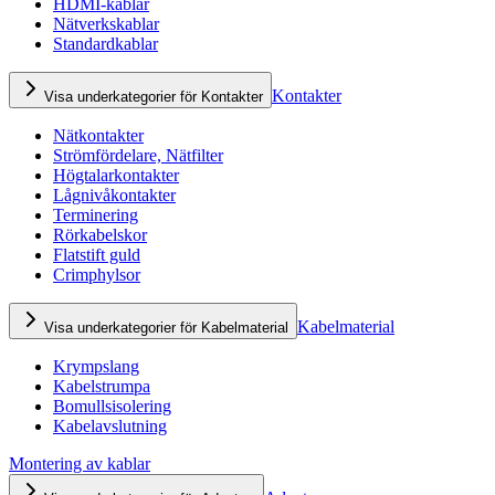
HDMI-kablar
Nätverkskablar
Standardkablar
Kontakter
Visa underkategorier för Kontakter
Nätkontakter
Strömfördelare, Nätfilter
Högtalarkontakter
Lågnivåkontakter
Terminering
Rörkabelskor
Flatstift guld
Crimphylsor
Kabelmaterial
Visa underkategorier för Kabelmaterial
Krympslang
Kabelstrumpa
Bomullsisolering
Kabelavslutning
Montering av kablar