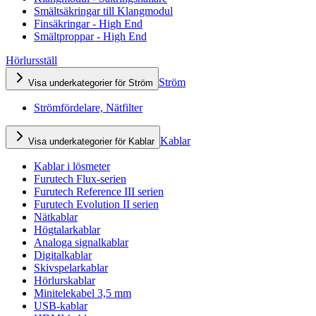
Smältsäkringar till Klangmodul
Finsäkringar - High End
Smältproppar - High End
Hörlursställ
Ström
Visa underkategorier för Ström
Strömfördelare, Nätfilter
Kablar
Visa underkategorier för Kablar
Kablar i lösmeter
Furutech Flux-serien
Furutech Reference III serien
Furutech Evolution II serien
Nätkablar
Högtalarkablar
Analoga signalkablar
Digitalkablar
Skivspelarkablar
Hörlurskablar
Minitelekabel 3,5 mm
USB-kablar