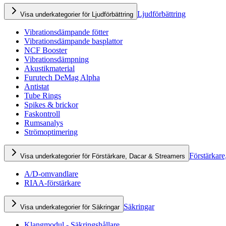
Ljudförbättring
Visa underkategorier för Ljudförbättring
Vibrationsdämpande fötter
Vibrationsdämpande basplattor
NCF Booster
Vibrationsdämpning
Akustikmaterial
Furutech DeMag Alpha
Antistat
Tube Rings
Spikes & brickor
Faskontroll
Rumsanalys
Strömoptimering
Förstärkare
Visa underkategorier för Förstärkare, Dacar & Streamers
A/D-omvandlare
RIAA-förstärkare
Säkringar
Visa underkategorier för Säkringar
Klangmodul - Säkringshållare