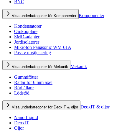
BNC
Komponenter
Visa underkategorier för Komponenter
Kondensatorer
Omkopplare
SMD-adapter
Jordisolatorer
Mikrofon Panasonic WM-61A
Passiv nivåjustering
Mekanik
Visa underkategorier för Mekanik
Gummifötter
Rattar för 6 mm axel
Rörhållare
Lödstöd
DeoxIT & oljor
Visa underkategorier för DeoxIT & oljor
Nano Liquid
DeoxIT
Oljor