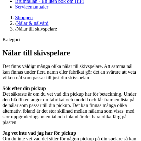
Brumfällan - En liten bok om HiFi
Servicemanualer
Shoppen
/
Nålar & nålvård
/
Nålar till skivspelare
Kategori
Nålar till skivspelare
Det finns väldigt många olika nålar till skivspelare. Att samma nål
kan finnas under flera namn eller fabrikat gör det än svårare att veta
vilken nål som passar till just din skivspelare.
Sök efter din pickup
Det säkraste är om du vet vad din pickup har för beteckning. Under
den blå fliken anger du fabrikat och modell och får fram en lista på
de nålar som passar till din pickup. Det kan finnas många olika
alternativ, ibland är det stor skillnad mellan nålarna som visas, med
stor uppgraderingspotential och ibland är det bara olika färg på
plasten.
Jag vet inte vad jag har för pickup
Om du inte vet vad det sitter för någon pickup på din spelare så kan