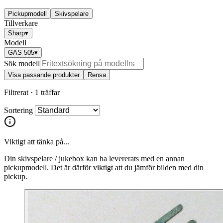
Pickupmodell
Skivspelare
Tillverkare
Sharp
▾
Modell
GAS 505
▾
Sök modell
Visa passande produkter
Rensa
Filtrerat ·
1 träffar
Sortering
Viktigt att tänka på...
Din skivspelare / jukebox kan ha levererats med en annan
pickupmodell. Det är därför viktigt att du jämför bilden med din
pickup.