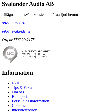
Svalander Audio AB
Tillägnad den svåra konsten att få bra ljud hemma
08-522 153 70
info@svalander.se
Org.nr 556329-2175
Information
Nytt
Tips & Fakta
Om oss
Returportal
Försäljningsinformation
Cookies
Integritetspolicy