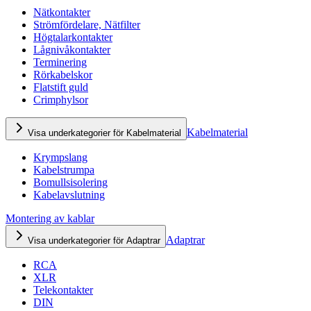
Nätkontakter
Strömfördelare, Nätfilter
Högtalarkontakter
Lågnivåkontakter
Terminering
Rörkabelskor
Flatstift guld
Crimphylsor
Kabelmaterial
Visa underkategorier för Kabelmaterial
Krympslang
Kabelstrumpa
Bomullsisolering
Kabelavslutning
Montering av kablar
Adaptrar
Visa underkategorier för Adaptrar
RCA
XLR
Telekontakter
DIN