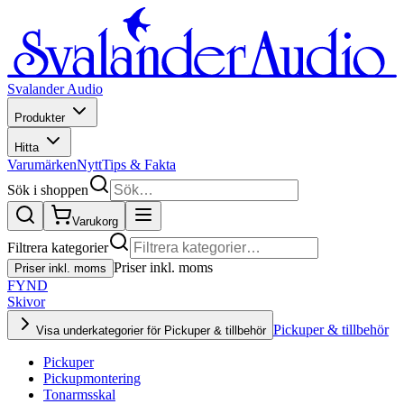
Svalander Audio
Produkter
Hitta
Varumärken
Nytt
Tips & Fakta
Sök i shoppen
Varukorg
Filtrera kategorier
Priser inkl. moms
Priser inkl. moms
FYND
Skivor
Pickuper & tillbehör
Visa underkategorier för Pickuper & tillbehör
Pickuper
Pickupmontering
Tonarmsskal