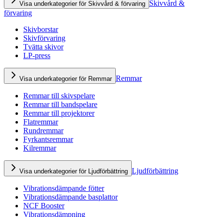
Skivvård &
Visa underkategorier för Skivvård & förvaring
förvaring
Skivborstar
Skivförvaring
Tvätta skivor
LP-press
Remmar
Visa underkategorier för Remmar
Remmar till skivspelare
Remmar till bandspelare
Remmar till projektorer
Flatremmar
Rundremmar
Fyrkantsremmar
Kilremmar
Ljudförbättring
Visa underkategorier för Ljudförbättring
Vibrationsdämpande fötter
Vibrationsdämpande basplattor
NCF Booster
Vibrationsdämpning