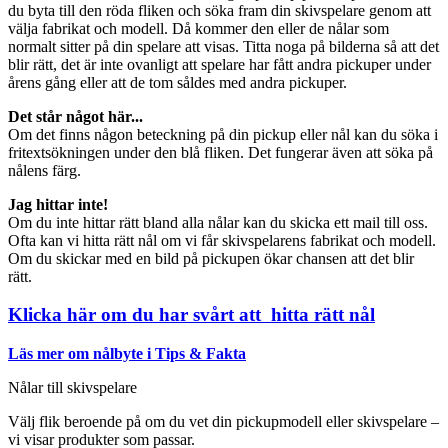
du byta till den röda fliken och söka fram din skivspelare genom att
välja fabrikat och modell. Då kommer den eller de nålar som
normalt sitter på din spelare att visas. Titta noga på bilderna så att det
blir rätt, det är inte ovanligt att spelare har fått andra pickuper under
årens gång eller att de tom såldes med andra pickuper.
Det står något här...
Om det finns någon beteckning på din pickup eller nål kan du söka i
fritextsökningen under den blå fliken. Det fungerar även att söka på
nålens färg.
Jag hittar inte!
Om du inte hittar rätt bland alla nålar kan du skicka ett mail till oss.
Ofta kan vi hitta rätt nål om vi får skivspelarens fabrikat och modell.
Om du skickar med en bild på pickupen ökar chansen att det blir
rätt.
Klicka här om du har svårt att hitta rätt nål
Läs mer om nålbyte i Tips & Fakta
Nålar till skivspelare
Välj flik beroende på om du vet din pickupmodell eller skivspelare –
vi visar produkter som passar.