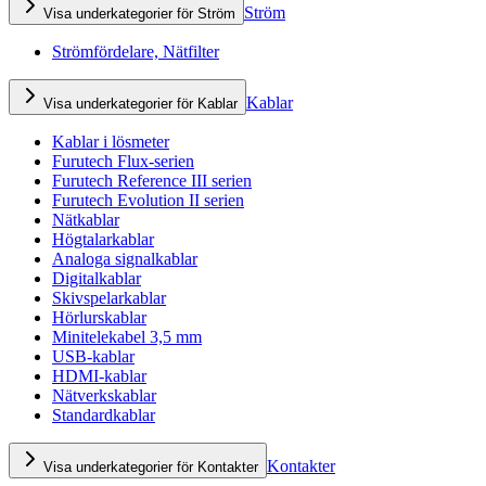
Ström
Visa underkategorier för Ström
Strömfördelare, Nätfilter
Kablar
Visa underkategorier för Kablar
Kablar i lösmeter
Furutech Flux-serien
Furutech Reference III serien
Furutech Evolution II serien
Nätkablar
Högtalarkablar
Analoga signalkablar
Digitalkablar
Skivspelarkablar
Hörlurskablar
Minitelekabel 3,5 mm
USB-kablar
HDMI-kablar
Nätverkskablar
Standardkablar
Kontakter
Visa underkategorier för Kontakter