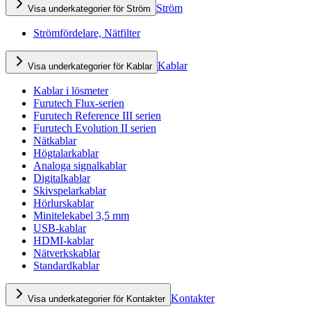
Ström
Visa underkategorier för Ström
Strömfördelare, Nätfilter
Kablar
Visa underkategorier för Kablar
Kablar i lösmeter
Furutech Flux-serien
Furutech Reference III serien
Furutech Evolution II serien
Nätkablar
Högtalarkablar
Analoga signalkablar
Digitalkablar
Skivspelarkablar
Hörlurskablar
Minitelekabel 3,5 mm
USB-kablar
HDMI-kablar
Nätverkskablar
Standardkablar
Kontakter
Visa underkategorier för Kontakter