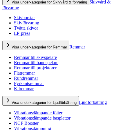
Skivvård &
Visa underkategorier för Skivvård & förvaring
förvaring
Skivborstar
Skivförvaring
Tvätta skivor
LP-press
Remmar
Visa underkategorier för Remmar
Remmar till skivspelare
Remmar till bandspelare
Remmar till projektorer
Flatremmar
Rundremmar
Fyrkantsremmar
Kilremmar
Ljudförbättring
Visa underkategorier för Ljudförbättring
Vibrationsdämpande fötter
Vibrationsdämpande basplattor
NCF Booster
Vibrationsdämpning