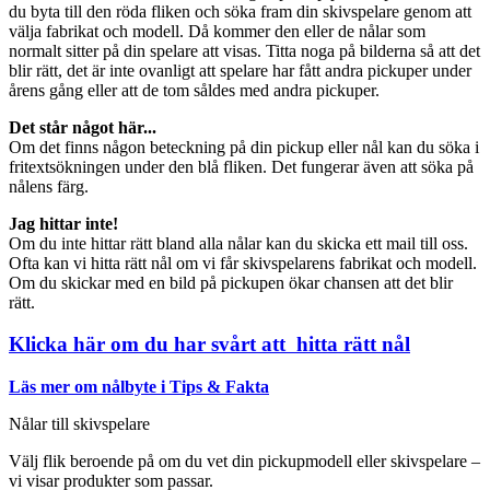
du byta till den röda fliken och söka fram din skivspelare genom att
välja fabrikat och modell. Då kommer den eller de nålar som
normalt sitter på din spelare att visas. Titta noga på bilderna så att det
blir rätt, det är inte ovanligt att spelare har fått andra pickuper under
årens gång eller att de tom såldes med andra pickuper.
Det står något här...
Om det finns någon beteckning på din pickup eller nål kan du söka i
fritextsökningen under den blå fliken. Det fungerar även att söka på
nålens färg.
Jag hittar inte!
Om du inte hittar rätt bland alla nålar kan du skicka ett mail till oss.
Ofta kan vi hitta rätt nål om vi får skivspelarens fabrikat och modell.
Om du skickar med en bild på pickupen ökar chansen att det blir
rätt.
Klicka här om du har svårt att hitta rätt nål
Läs mer om nålbyte i Tips & Fakta
Nålar till skivspelare
Välj flik beroende på om du vet din pickupmodell eller skivspelare –
vi visar produkter som passar.