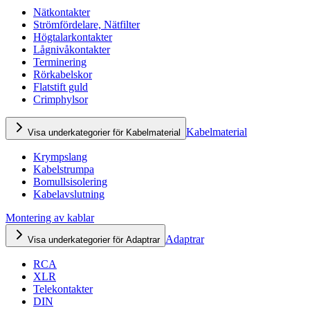
Nätkontakter
Strömfördelare, Nätfilter
Högtalarkontakter
Lågnivåkontakter
Terminering
Rörkabelskor
Flatstift guld
Crimphylsor
Kabelmaterial
Visa underkategorier för Kabelmaterial
Krympslang
Kabelstrumpa
Bomullsisolering
Kabelavslutning
Montering av kablar
Adaptrar
Visa underkategorier för Adaptrar
RCA
XLR
Telekontakter
DIN