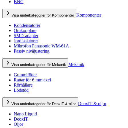
BNC
Komponenter
Visa underkategorier för Komponenter
Kondensatorer
Omkopplare
SMD-adapter
Jordisolatorer
Mikrofon Panasonic WM-61A
Passiv nivåjustering
Mekanik
Visa underkategorier för Mekanik
Gummifötter
Rattar för 6 mm axel
Rörhållare
Lödstöd
DeoxIT & oljor
Visa underkategorier för DeoxIT & oljor
Nano Liquid
DeoxIT
Oljor