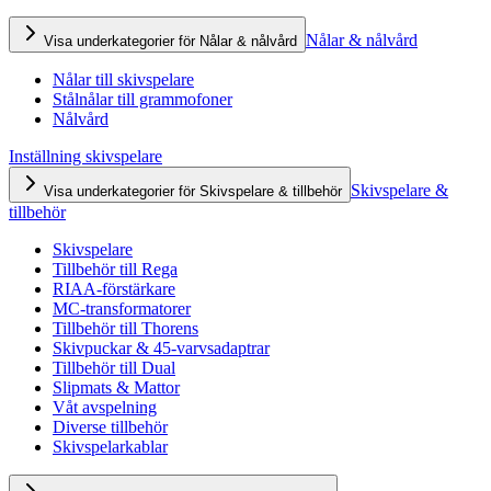
Nålar & nålvård
Visa underkategorier för Nålar & nålvård
Nålar till skivspelare
Stålnålar till grammofoner
Nålvård
Inställning skivspelare
Skivspelare &
Visa underkategorier för Skivspelare & tillbehör
tillbehör
Skivspelare
Tillbehör till Rega
RIAA-förstärkare
MC-transformatorer
Tillbehör till Thorens
Skivpuckar & 45-varvsadaptrar
Tillbehör till Dual
Slipmats & Mattor
Våt avspelning
Diverse tillbehör
Skivspelarkablar