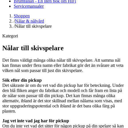
Brumfällan - En liten bok om HiFi
Servicemanualer
Shoppen
/
Nålar & nålvård
/
Nålar till skivspelare
Kategori
Nålar till skivspelare
Det finns väldigt många olika nålar till skivspelare. Att samma nål
kan finnas under flera namn eller fabrikat gör det än svårare att veta
vilken nål som passar till just din skivspelare.
Sök efter din pickup
Det säkraste är om du vet vad din pickup har för beteckning. Under
den blå fliken anger du fabrikat och modell och får fram en lista på
de nålar som passar till din pickup. Det kan finnas många olika
alternativ, ibland är det stor skillnad mellan nålarna som visas, med
stor uppgraderingspotential och ibland är det bara olika färg på
plasten.
Jag vet inte vad jag har för pickup
Om du inte vet vad det sitter för någon pickup på din spelare så kan