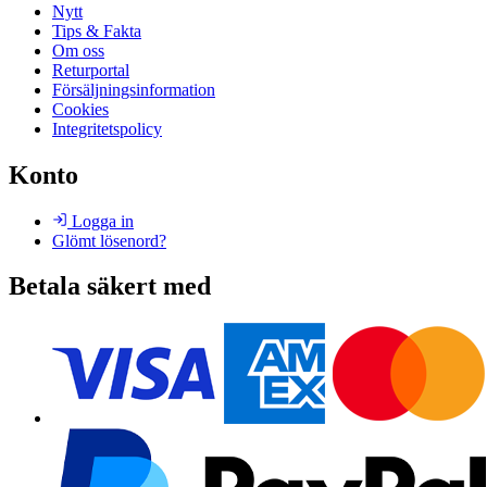
Nytt
Tips & Fakta
Om oss
Returportal
Försäljningsinformation
Cookies
Integritetspolicy
Konto
Logga in
Glömt lösenord?
Betala säkert med