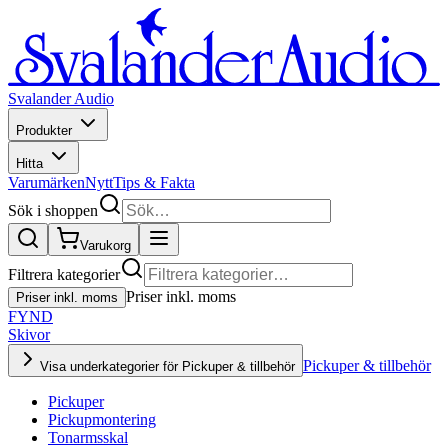
Svalander Audio
Produkter
Hitta
Varumärken
Nytt
Tips & Fakta
Sök i shoppen
Varukorg
Filtrera kategorier
Priser inkl. moms
Priser inkl. moms
FYND
Skivor
Pickuper & tillbehör
Visa underkategorier för Pickuper & tillbehör
Pickuper
Pickupmontering
Tonarmsskal