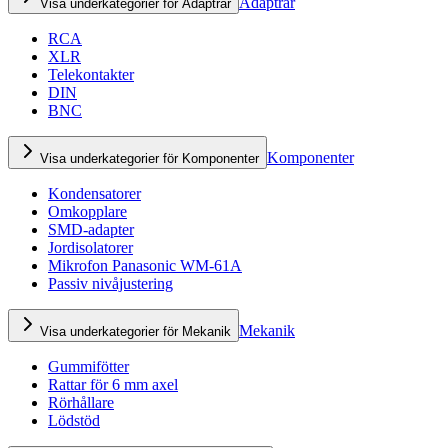
Adaptrar
Visa underkategorier för Adaptrar
RCA
XLR
Telekontakter
DIN
BNC
Komponenter
Visa underkategorier för Komponenter
Kondensatorer
Omkopplare
SMD-adapter
Jordisolatorer
Mikrofon Panasonic WM-61A
Passiv nivåjustering
Mekanik
Visa underkategorier för Mekanik
Gummifötter
Rattar för 6 mm axel
Rörhållare
Lödstöd