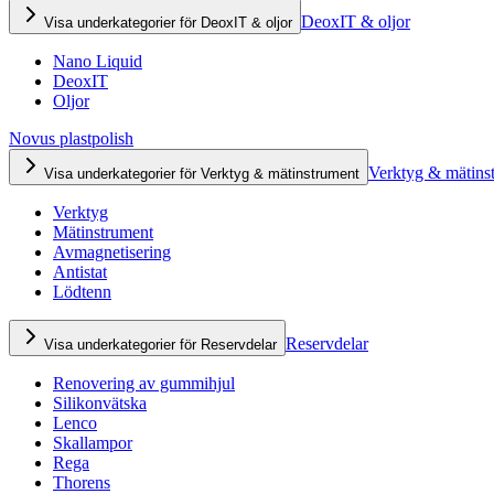
DeoxIT & oljor
Visa underkategorier för DeoxIT & oljor
Nano Liquid
DeoxIT
Oljor
Novus plastpolish
Verktyg & mätins
Visa underkategorier för Verktyg & mätinstrument
Verktyg
Mätinstrument
Avmagnetisering
Antistat
Lödtenn
Reservdelar
Visa underkategorier för Reservdelar
Renovering av gummihjul
Silikonvätska
Lenco
Skallampor
Rega
Thorens