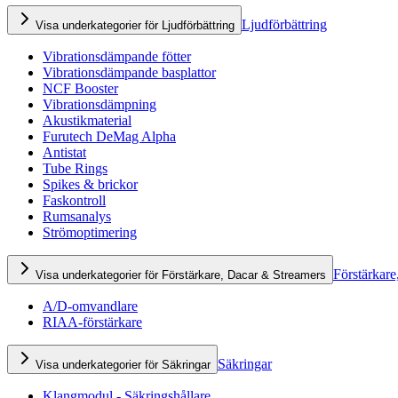
Ljudförbättring
Visa underkategorier för Ljudförbättring
Vibrationsdämpande fötter
Vibrationsdämpande basplattor
NCF Booster
Vibrationsdämpning
Akustikmaterial
Furutech DeMag Alpha
Antistat
Tube Rings
Spikes & brickor
Faskontroll
Rumsanalys
Strömoptimering
Förstärkare
Visa underkategorier för Förstärkare, Dacar & Streamers
A/D-omvandlare
RIAA-förstärkare
Säkringar
Visa underkategorier för Säkringar
Klangmodul - Säkringshållare