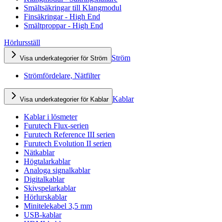
Smältsäkringar till Klangmodul
Finsäkringar - High End
Smältproppar - High End
Hörlursställ
Ström
Visa underkategorier för Ström
Strömfördelare, Nätfilter
Kablar
Visa underkategorier för Kablar
Kablar i lösmeter
Furutech Flux-serien
Furutech Reference III serien
Furutech Evolution II serien
Nätkablar
Högtalarkablar
Analoga signalkablar
Digitalkablar
Skivspelarkablar
Hörlurskablar
Minitelekabel 3,5 mm
USB-kablar