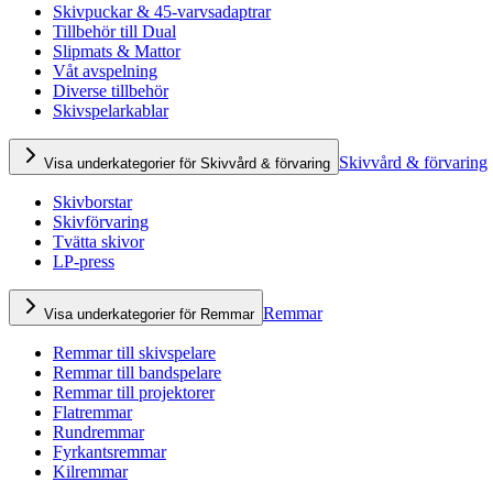
Skivpuckar & 45-varvsadaptrar
Tillbehör till Dual
Slipmats & Mattor
Våt avspelning
Diverse tillbehör
Skivspelarkablar
Skivvård & förvaring
Visa underkategorier för Skivvård & förvaring
Skivborstar
Skivförvaring
Tvätta skivor
LP-press
Remmar
Visa underkategorier för Remmar
Remmar till skivspelare
Remmar till bandspelare
Remmar till projektorer
Flatremmar
Rundremmar
Fyrkantsremmar
Kilremmar