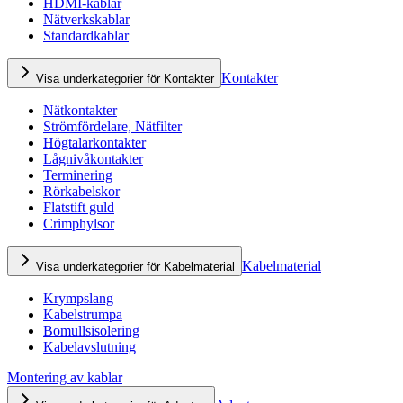
HDMI-kablar
Nätverkskablar
Standardkablar
Kontakter
Visa underkategorier för Kontakter
Nätkontakter
Strömfördelare, Nätfilter
Högtalarkontakter
Lågnivåkontakter
Terminering
Rörkabelskor
Flatstift guld
Crimphylsor
Kabelmaterial
Visa underkategorier för Kabelmaterial
Krympslang
Kabelstrumpa
Bomullsisolering
Kabelavslutning
Montering av kablar