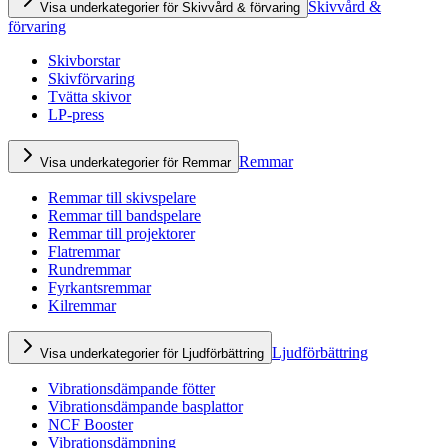
Skivvård &
Visa underkategorier för Skivvård & förvaring
förvaring
Skivborstar
Skivförvaring
Tvätta skivor
LP-press
Remmar
Visa underkategorier för Remmar
Remmar till skivspelare
Remmar till bandspelare
Remmar till projektorer
Flatremmar
Rundremmar
Fyrkantsremmar
Kilremmar
Ljudförbättring
Visa underkategorier för Ljudförbättring
Vibrationsdämpande fötter
Vibrationsdämpande basplattor
NCF Booster
Vibrationsdämpning