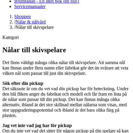
Brumfällan - En liten bok om HiFi
Servicemanualer
Shoppen
/
Nålar & nålvård
/
Nålar till skivspelare
Kategori
Nålar till skivspelare
Det finns väldigt många olika nålar till skivspelare. Att samma nål
kan finnas under flera namn eller fabrikat gör det än svårare att veta
vilken nål som passar till just din skivspelare.
Sök efter din pickup
Det säkraste är om du vet vad din pickup har för beteckning. Under
den blå fliken anger du fabrikat och modell och får fram en lista på
de nålar som passar till din pickup. Det kan finnas många olika
alternativ, ibland är det stor skillnad mellan nålarna som visas, med
stor uppgraderingspotential och ibland är det bara olika färg på
plasten.
Jag vet inte vad jag har för pickup
Om du inte vet vad det sitter för någon pickup på din spelare så kan