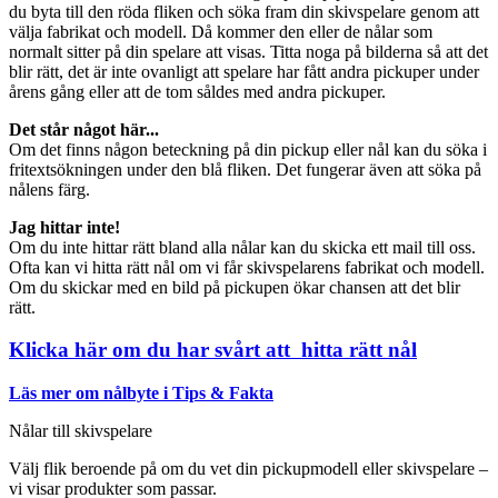
du byta till den röda fliken och söka fram din skivspelare genom att
välja fabrikat och modell. Då kommer den eller de nålar som
normalt sitter på din spelare att visas. Titta noga på bilderna så att det
blir rätt, det är inte ovanligt att spelare har fått andra pickuper under
årens gång eller att de tom såldes med andra pickuper.
Det står något här...
Om det finns någon beteckning på din pickup eller nål kan du söka i
fritextsökningen under den blå fliken. Det fungerar även att söka på
nålens färg.
Jag hittar inte!
Om du inte hittar rätt bland alla nålar kan du skicka ett mail till oss.
Ofta kan vi hitta rätt nål om vi får skivspelarens fabrikat och modell.
Om du skickar med en bild på pickupen ökar chansen att det blir
rätt.
Klicka här om du har svårt att hitta rätt nål
Läs mer om nålbyte i Tips & Fakta
Nålar till skivspelare
Välj flik beroende på om du vet din pickupmodell eller skivspelare –
vi visar produkter som passar.