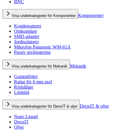
BNC
Komponenter
Visa underkategorier för Komponenter
Kondensatorer
Omkopplare
SMD-adapter
Jordisolatorer
Mikrofon Panasonic WM-61A
Passiv nivåjustering
Mekanik
Visa underkategorier för Mekanik
Gummifötter
Rattar för 6 mm axel
Rörhållare
Lödstöd
DeoxIT & oljor
Visa underkategorier för DeoxIT & oljor
Nano Liquid
DeoxIT
Oljor