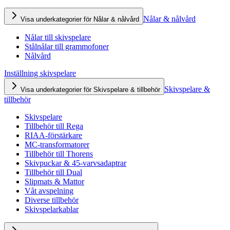
Nålar & nålvård
Visa underkategorier för Nålar & nålvård
Nålar till skivspelare
Stålnålar till grammofoner
Nålvård
Inställning skivspelare
Skivspelare &
Visa underkategorier för Skivspelare & tillbehör
tillbehör
Skivspelare
Tillbehör till Rega
RIAA-förstärkare
MC-transformatorer
Tillbehör till Thorens
Skivpuckar & 45-varvsadaptrar
Tillbehör till Dual
Slipmats & Mattor
Våt avspelning
Diverse tillbehör
Skivspelarkablar