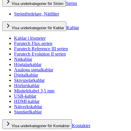
Ström
Visa underkategorier för Ström
Strömfördelare, Nätfilter
Kablar
Visa underkategorier för Kablar
Kablar i lösmeter
Furutech Flux-serien
Furutech Reference III serien
Furutech Evolution II serien
Nätkablar
Högtalarkablar
Analoga signalkablar
Digitalkablar
Skivspelarkablar
Hörlurskablar
Minitelekabel 3,5 mm
USB-kablar
HDMI-kablar
Nätverkskablar
Standardkablar
Kontakter
Visa underkategorier för Kontakter