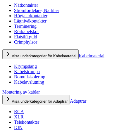
Nätkontakter
Strömfördelare, Nätfilter
Högtalarkontakter
Lågnivåkontakter
Terminering
Rörkabelskor
Flatstift guld
Crimphylsor
Kabelmaterial
Visa underkategorier för Kabelmaterial
Krympslang
Kabelstrumpa
Bomullsisolering
Kabelavslutning
Montering av kablar
Adaptrar
Visa underkategorier för Adaptrar
RCA
XLR
Telekontakter
DIN