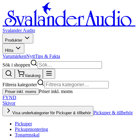
Svalander Audio
Produkter
Hitta
Varumärken
Nytt
Tips & Fakta
Sök i shoppen
Varukorg
Filtrera kategorier
Priser inkl. moms
Priser inkl. moms
FYND
Skivor
Pickuper & tillbehör
Visa underkategorier för Pickuper & tillbehör
Pickuper
Pickupmontering
Tonarmsskal