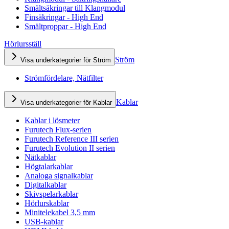
Smältsäkringar till Klangmodul
Finsäkringar - High End
Smältproppar - High End
Hörlursställ
Ström
Visa underkategorier för Ström
Strömfördelare, Nätfilter
Kablar
Visa underkategorier för Kablar
Kablar i lösmeter
Furutech Flux-serien
Furutech Reference III serien
Furutech Evolution II serien
Nätkablar
Högtalarkablar
Analoga signalkablar
Digitalkablar
Skivspelarkablar
Hörlurskablar
Minitelekabel 3,5 mm
USB-kablar