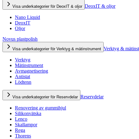
DeoxIT & oljor
Visa underkategorier för DeoxIT & oljor
Nano Liquid
DeoxIT
Oljor
Novus plastpolish
Verktyg & mätins
Visa underkategorier för Verktyg & mätinstrument
Verktyg
Mätinstrument
Avmagnetisering
Antistat
Lödtenn
Reservdelar
Visa underkategorier för Reservdelar
Renovering av gummihjul
Silikonvätska
Lenco
Skallampor
Rega
Thorens