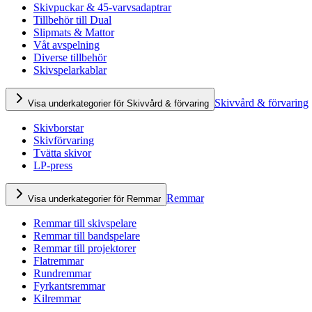
Skivpuckar & 45-varvsadaptrar
Tillbehör till Dual
Slipmats & Mattor
Våt avspelning
Diverse tillbehör
Skivspelarkablar
Skivvård & förvaring
Visa underkategorier för Skivvård & förvaring
Skivborstar
Skivförvaring
Tvätta skivor
LP-press
Remmar
Visa underkategorier för Remmar
Remmar till skivspelare
Remmar till bandspelare
Remmar till projektorer
Flatremmar
Rundremmar
Fyrkantsremmar
Kilremmar