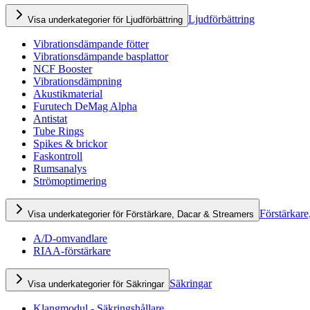
Ljudförbättring
Visa underkategorier för Ljudförbättring
Vibrationsdämpande fötter
Vibrationsdämpande basplattor
NCF Booster
Vibrationsdämpning
Akustikmaterial
Furutech DeMag Alpha
Antistat
Tube Rings
Spikes & brickor
Faskontroll
Rumsanalys
Strömoptimering
Förstärkare
Visa underkategorier för Förstärkare, Dacar & Streamers
A/D-omvandlare
RIAA-förstärkare
Säkringar
Visa underkategorier för Säkringar
Klangmodul - Säkringshållare