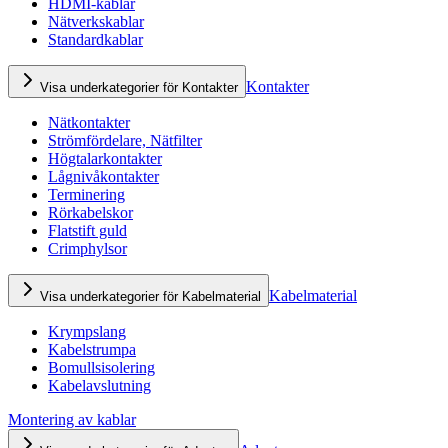
HDMI-kablar
Nätverkskablar
Standardkablar
Kontakter
Visa underkategorier för Kontakter
Nätkontakter
Strömfördelare, Nätfilter
Högtalarkontakter
Lågnivåkontakter
Terminering
Rörkabelskor
Flatstift guld
Crimphylsor
Kabelmaterial
Visa underkategorier för Kabelmaterial
Krympslang
Kabelstrumpa
Bomullsisolering
Kabelavslutning
Montering av kablar