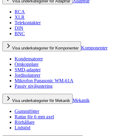
Adaptrar
Visa underkategorier för Adaptrar
RCA
XLR
Telekontakter
DIN
BNC
Komponenter
Visa underkategorier för Komponenter
Kondensatorer
Omkopplare
SMD-adapter
Jordisolatorer
Mikrofon Panasonic WM-61A
Passiv nivåjustering
Mekanik
Visa underkategorier för Mekanik
Gummifötter
Rattar för 6 mm axel
Rörhållare
Lödstöd