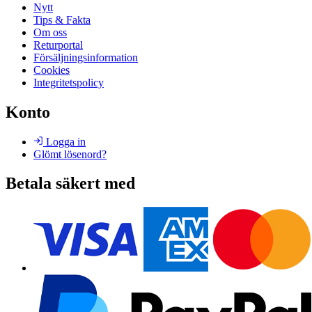
Nytt
Tips & Fakta
Om oss
Returportal
Försäljningsinformation
Cookies
Integritetspolicy
Konto
Logga in
Glömt lösenord?
Betala säkert med