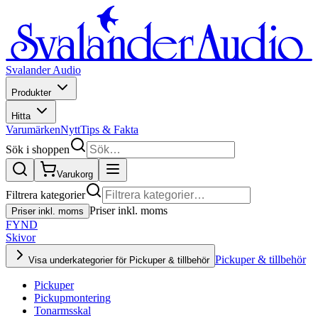
Svalander Audio
Produkter
Hitta
Varumärken
Nytt
Tips & Fakta
Sök i shoppen
Varukorg
Filtrera kategorier
Priser inkl. moms
Priser inkl. moms
FYND
Skivor
Pickuper & tillbehör
Visa underkategorier för Pickuper & tillbehör
Pickuper
Pickupmontering
Tonarmsskal