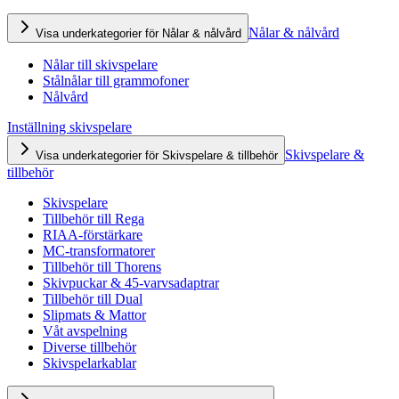
Nålar & nålvård
Visa underkategorier för Nålar & nålvård
Nålar till skivspelare
Stålnålar till grammofoner
Nålvård
Inställning skivspelare
Skivspelare &
Visa underkategorier för Skivspelare & tillbehör
tillbehör
Skivspelare
Tillbehör till Rega
RIAA-förstärkare
MC-transformatorer
Tillbehör till Thorens
Skivpuckar & 45-varvsadaptrar
Tillbehör till Dual
Slipmats & Mattor
Våt avspelning
Diverse tillbehör
Skivspelarkablar