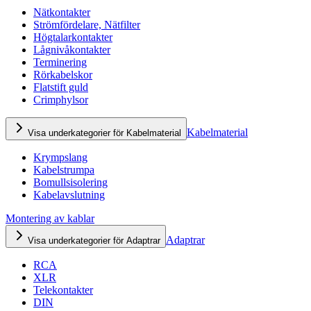
Nätkontakter
Strömfördelare, Nätfilter
Högtalarkontakter
Lågnivåkontakter
Terminering
Rörkabelskor
Flatstift guld
Crimphylsor
Kabelmaterial
Visa underkategorier för Kabelmaterial
Krympslang
Kabelstrumpa
Bomullsisolering
Kabelavslutning
Montering av kablar
Adaptrar
Visa underkategorier för Adaptrar
RCA
XLR
Telekontakter
DIN