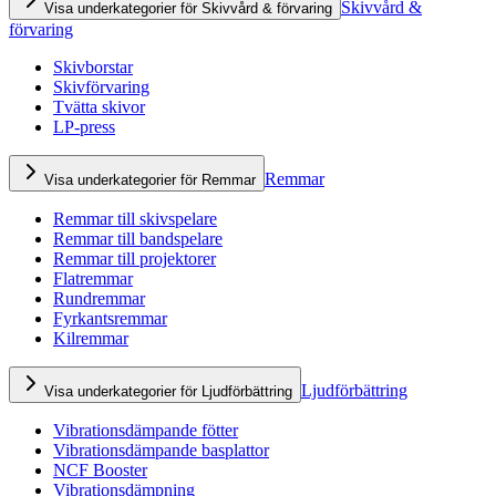
Skivvård &
Visa underkategorier för Skivvård & förvaring
förvaring
Skivborstar
Skivförvaring
Tvätta skivor
LP-press
Remmar
Visa underkategorier för Remmar
Remmar till skivspelare
Remmar till bandspelare
Remmar till projektorer
Flatremmar
Rundremmar
Fyrkantsremmar
Kilremmar
Ljudförbättring
Visa underkategorier för Ljudförbättring
Vibrationsdämpande fötter
Vibrationsdämpande basplattor
NCF Booster
Vibrationsdämpning