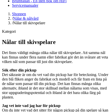
Brumfällan - En liten bok om HiFi
Servicemanualer
Shoppen
/
Nålar & nålvård
/
Nålar till skivspelare
Kategori
Nålar till skivspelare
Det finns väldigt många olika nålar till skivspelare. Att samma nål
kan finnas under flera namn eller fabrikat gör det än svårare att veta
vilken nål som passar till just din skivspelare.
Sök efter din pickup
Det säkraste är om du vet vad din pickup har för beteckning. Under
den blå fliken anger du fabrikat och modell och får fram en lista på
de nålar som passar till din pickup. Det kan finnas många olika
alternativ, ibland är det stor skillnad mellan nålarna som visas, med
stor uppgraderingspotential och ibland är det bara olika färg på
plasten.
Jag vet inte vad jag har för pickup
Om du inte vet vad det sitter för någon pickup på din spelare så kan