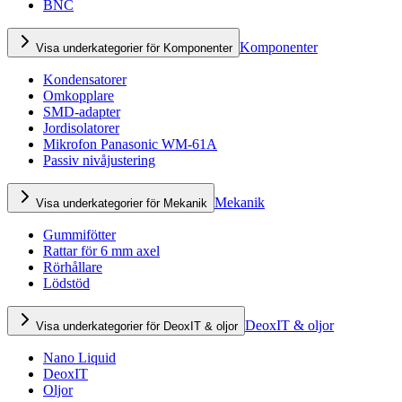
BNC
Komponenter
Visa underkategorier för Komponenter
Kondensatorer
Omkopplare
SMD-adapter
Jordisolatorer
Mikrofon Panasonic WM-61A
Passiv nivåjustering
Mekanik
Visa underkategorier för Mekanik
Gummifötter
Rattar för 6 mm axel
Rörhållare
Lödstöd
DeoxIT & oljor
Visa underkategorier för DeoxIT & oljor
Nano Liquid
DeoxIT
Oljor