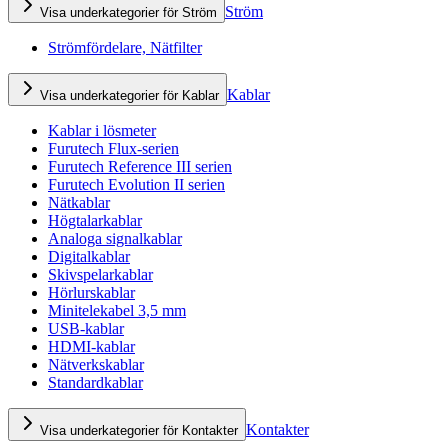
Ström
Visa underkategorier för Ström
Strömfördelare, Nätfilter
Kablar
Visa underkategorier för Kablar
Kablar i lösmeter
Furutech Flux-serien
Furutech Reference III serien
Furutech Evolution II serien
Nätkablar
Högtalarkablar
Analoga signalkablar
Digitalkablar
Skivspelarkablar
Hörlurskablar
Minitelekabel 3,5 mm
USB-kablar
HDMI-kablar
Nätverkskablar
Standardkablar
Kontakter
Visa underkategorier för Kontakter