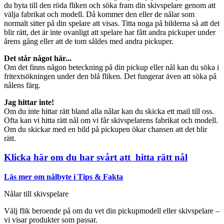
du byta till den röda fliken och söka fram din skivspelare genom att
välja fabrikat och modell. Då kommer den eller de nålar som
normalt sitter på din spelare att visas. Titta noga på bilderna så att det
blir rätt, det är inte ovanligt att spelare har fått andra pickuper under
årens gång eller att de tom såldes med andra pickuper.
Det står något här...
Om det finns någon beteckning på din pickup eller nål kan du söka i
fritextsökningen under den blå fliken. Det fungerar även att söka på
nålens färg.
Jag hittar inte!
Om du inte hittar rätt bland alla nålar kan du skicka ett mail till oss.
Ofta kan vi hitta rätt nål om vi får skivspelarens fabrikat och modell.
Om du skickar med en bild på pickupen ökar chansen att det blir
rätt.
Klicka här om du har svårt att hitta rätt nål
Läs mer om nålbyte i Tips & Fakta
Nålar till skivspelare
Välj flik beroende på om du vet din pickupmodell eller skivspelare –
vi visar produkter som passar.