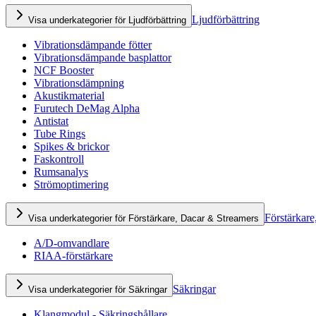
Ljudförbättring
Visa underkategorier för Ljudförbättring
Vibrationsdämpande fötter
Vibrationsdämpande basplattor
NCF Booster
Vibrationsdämpning
Akustikmaterial
Furutech DeMag Alpha
Antistat
Tube Rings
Spikes & brickor
Faskontroll
Rumsanalys
Strömoptimering
Förstärkare
Visa underkategorier för Förstärkare, Dacar & Streamers
A/D-omvandlare
RIAA-förstärkare
Säkringar
Visa underkategorier för Säkringar
Klangmodul - Säkringshållare