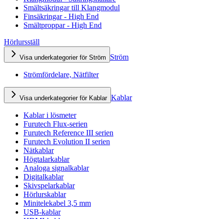
Smältsäkringar till Klangmodul
Finsäkringar - High End
Smältproppar - High End
Hörlursställ
Ström
Visa underkategorier för Ström
Strömfördelare, Nätfilter
Kablar
Visa underkategorier för Kablar
Kablar i lösmeter
Furutech Flux-serien
Furutech Reference III serien
Furutech Evolution II serien
Nätkablar
Högtalarkablar
Analoga signalkablar
Digitalkablar
Skivspelarkablar
Hörlurskablar
Minitelekabel 3,5 mm
USB-kablar