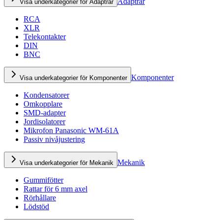
Adaptrar
Visa underkategorier för Adaptrar
RCA
XLR
Telekontakter
DIN
BNC
Komponenter
Visa underkategorier för Komponenter
Kondensatorer
Omkopplare
SMD-adapter
Jordisolatorer
Mikrofon Panasonic WM-61A
Passiv nivåjustering
Mekanik
Visa underkategorier för Mekanik
Gummifötter
Rattar för 6 mm axel
Rörhållare
Lödstöd