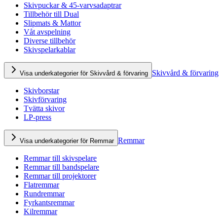
Skivpuckar & 45-varvsadaptrar
Tillbehör till Dual
Slipmats & Mattor
Våt avspelning
Diverse tillbehör
Skivspelarkablar
Skivvård & förvaring
Visa underkategorier för Skivvård & förvaring
Skivborstar
Skivförvaring
Tvätta skivor
LP-press
Remmar
Visa underkategorier för Remmar
Remmar till skivspelare
Remmar till bandspelare
Remmar till projektorer
Flatremmar
Rundremmar
Fyrkantsremmar
Kilremmar