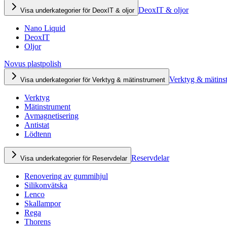
DeoxIT & oljor
Visa underkategorier för DeoxIT & oljor
Nano Liquid
DeoxIT
Oljor
Novus plastpolish
Verktyg & mätins
Visa underkategorier för Verktyg & mätinstrument
Verktyg
Mätinstrument
Avmagnetisering
Antistat
Lödtenn
Reservdelar
Visa underkategorier för Reservdelar
Renovering av gummihjul
Silikonvätska
Lenco
Skallampor
Rega
Thorens