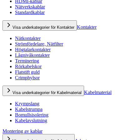
HDMI-kablar
Nätverkskablar
Standardkablar
Kontakter
Visa underkategorier för Kontakter
Nätkontakter
Strömfördelare, Nätfilter
Högtalarkontakter
Lågnivåkontakter
Terminering
Rörkabelskor
Flatstift guld
Crimphylsor
Kabelmaterial
Visa underkategorier för Kabelmaterial
Krympslang
Kabelstrumpa
Bomullsisolering
Kabelavslutning
Montering av kablar