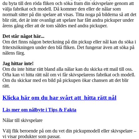
du byta till den röda fliken och söka fram din skivspelare genom att
välja fabrikat och modell. Då kommer den eller de nålar som
normalt sitter på din spelare att visas. Titta noga på bilderna så att det
blir rätt, det är inte ovanligt att spelare har fått andra pickuper under
årens gång eller att de tom såldes med andra pickuper.
Det står något här...
Om det finns någon beteckning på din pickup eller nål kan du söka i
fritextsökningen under den blå fliken. Det fungerar även att söka på
nålens färg.
Jag hittar inte!
Om du inte hittar rätt bland alla nålar kan du skicka ett mail till oss.
Ofta kan vi hitta rätt nål om vi får skivspelarens fabrikat och modell.
Om du skickar med en bild på pickupen ökar chansen att det blir
rätt.
Klicka här om du har svårt att hitta rätt nål
Läs mer om nålbyte i Tips & Fakta
Nålar till skivspelare
Välj flik beroende på om du vet din pickupmodell eller skivspelare –
vi visar produkter som passar.