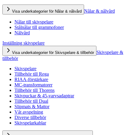
Nålar & nålvård
Visa underkategorier för Nålar & nålvård
Nålar till skivspelare
Stålnålar till grammofoner
Nålvård
Inställning skivspelare
Skivspelare &
Visa underkategorier för Skivspelare & tillbehör
tillbehör
Skivspelare
Tillbehör till Rega
RIAA-förstärkare
MC-transformatorer
Tillbehör till Thorens
Skivpuckar & 45-varvsadaptrar
Tillbehör till Dual
Slipmats & Mattor
Våt avspelning
Diverse tillbehör
Skivspelarkablar