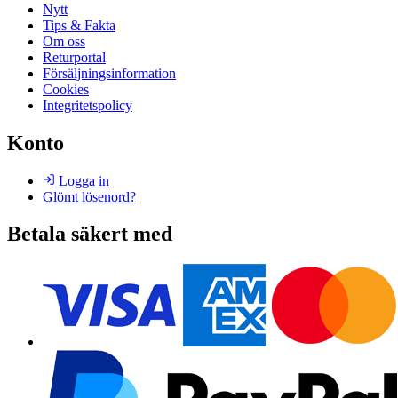
Nytt
Tips & Fakta
Om oss
Returportal
Försäljningsinformation
Cookies
Integritetspolicy
Konto
Logga in
Glömt lösenord?
Betala säkert med