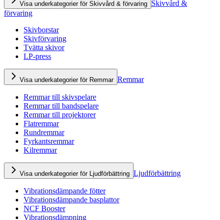
Skivvård &
Visa underkategorier för Skivvård & förvaring
förvaring
Skivborstar
Skivförvaring
Tvätta skivor
LP-press
Remmar
Visa underkategorier för Remmar
Remmar till skivspelare
Remmar till bandspelare
Remmar till projektorer
Flatremmar
Rundremmar
Fyrkantsremmar
Kilremmar
Ljudförbättring
Visa underkategorier för Ljudförbättring
Vibrationsdämpande fötter
Vibrationsdämpande basplattor
NCF Booster
Vibrationsdämpning