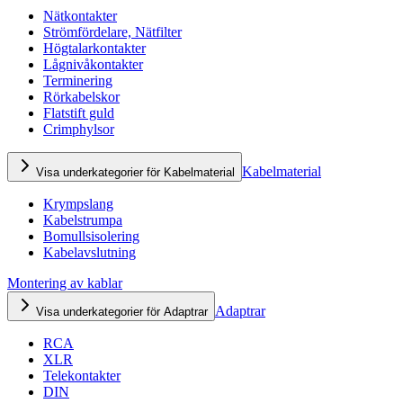
Nätkontakter
Strömfördelare, Nätfilter
Högtalarkontakter
Lågnivåkontakter
Terminering
Rörkabelskor
Flatstift guld
Crimphylsor
Kabelmaterial
Visa underkategorier för Kabelmaterial
Krympslang
Kabelstrumpa
Bomullsisolering
Kabelavslutning
Montering av kablar
Adaptrar
Visa underkategorier för Adaptrar
RCA
XLR
Telekontakter
DIN