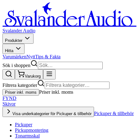
Svalander Audio
Produkter
Hitta
Varumärken
Nytt
Tips & Fakta
Sök i shoppen
Varukorg
Filtrera kategorier
Priser inkl. moms
Priser inkl. moms
FYND
Skivor
Pickuper & tillbehör
Visa underkategorier för Pickuper & tillbehör
Pickuper
Pickupmontering
Tonarmsskal