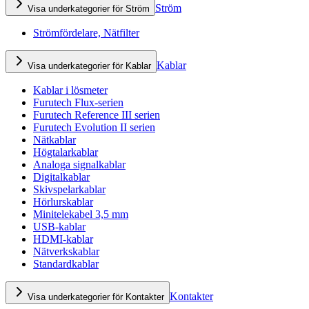
Ström
Visa underkategorier för Ström
Strömfördelare, Nätfilter
Kablar
Visa underkategorier för Kablar
Kablar i lösmeter
Furutech Flux-serien
Furutech Reference III serien
Furutech Evolution II serien
Nätkablar
Högtalarkablar
Analoga signalkablar
Digitalkablar
Skivspelarkablar
Hörlurskablar
Minitelekabel 3,5 mm
USB-kablar
HDMI-kablar
Nätverkskablar
Standardkablar
Kontakter
Visa underkategorier för Kontakter