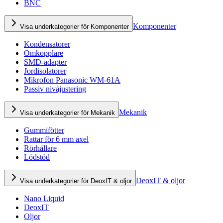
BNC
Komponenter
Visa underkategorier för Komponenter
Kondensatorer
Omkopplare
SMD-adapter
Jordisolatorer
Mikrofon Panasonic WM-61A
Passiv nivåjustering
Mekanik
Visa underkategorier för Mekanik
Gummifötter
Rattar för 6 mm axel
Rörhållare
Lödstöd
DeoxIT & oljor
Visa underkategorier för DeoxIT & oljor
Nano Liquid
DeoxIT
Oljor