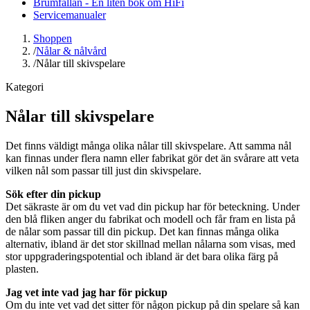
Brumfällan - En liten bok om HiFi
Servicemanualer
Shoppen
/
Nålar & nålvård
/
Nålar till skivspelare
Kategori
Nålar till skivspelare
Det finns väldigt många olika nålar till skivspelare. Att samma nål
kan finnas under flera namn eller fabrikat gör det än svårare att veta
vilken nål som passar till just din skivspelare.
Sök efter din pickup
Det säkraste är om du vet vad din pickup har för beteckning. Under
den blå fliken anger du fabrikat och modell och får fram en lista på
de nålar som passar till din pickup. Det kan finnas många olika
alternativ, ibland är det stor skillnad mellan nålarna som visas, med
stor uppgraderingspotential och ibland är det bara olika färg på
plasten.
Jag vet inte vad jag har för pickup
Om du inte vet vad det sitter för någon pickup på din spelare så kan