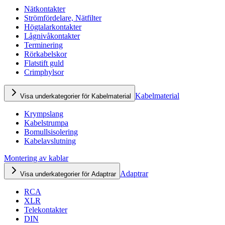
Nätkontakter
Strömfördelare, Nätfilter
Högtalarkontakter
Lågnivåkontakter
Terminering
Rörkabelskor
Flatstift guld
Crimphylsor
Kabelmaterial
Visa underkategorier för Kabelmaterial
Krympslang
Kabelstrumpa
Bomullsisolering
Kabelavslutning
Montering av kablar
Adaptrar
Visa underkategorier för Adaptrar
RCA
XLR
Telekontakter
DIN