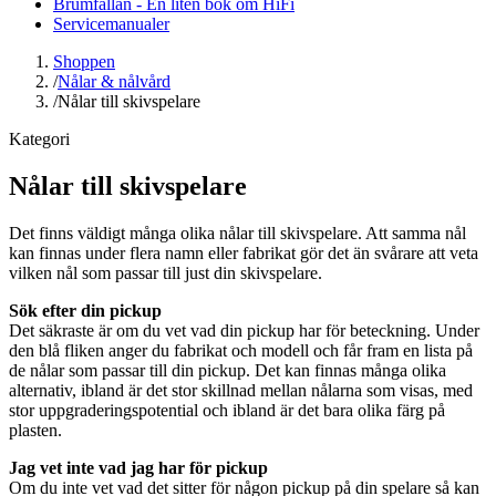
Brumfällan - En liten bok om HiFi
Servicemanualer
Shoppen
/
Nålar & nålvård
/
Nålar till skivspelare
Kategori
Nålar till skivspelare
Det finns väldigt många olika nålar till skivspelare. Att samma nål
kan finnas under flera namn eller fabrikat gör det än svårare att veta
vilken nål som passar till just din skivspelare.
Sök efter din pickup
Det säkraste är om du vet vad din pickup har för beteckning. Under
den blå fliken anger du fabrikat och modell och får fram en lista på
de nålar som passar till din pickup. Det kan finnas många olika
alternativ, ibland är det stor skillnad mellan nålarna som visas, med
stor uppgraderingspotential och ibland är det bara olika färg på
plasten.
Jag vet inte vad jag har för pickup
Om du inte vet vad det sitter för någon pickup på din spelare så kan