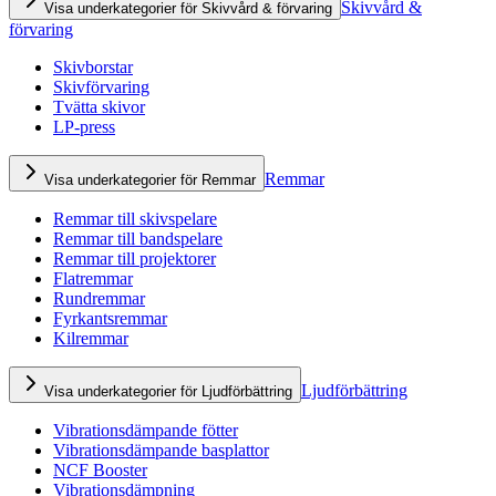
Skivvård &
Visa underkategorier för Skivvård & förvaring
förvaring
Skivborstar
Skivförvaring
Tvätta skivor
LP-press
Remmar
Visa underkategorier för Remmar
Remmar till skivspelare
Remmar till bandspelare
Remmar till projektorer
Flatremmar
Rundremmar
Fyrkantsremmar
Kilremmar
Ljudförbättring
Visa underkategorier för Ljudförbättring
Vibrationsdämpande fötter
Vibrationsdämpande basplattor
NCF Booster
Vibrationsdämpning