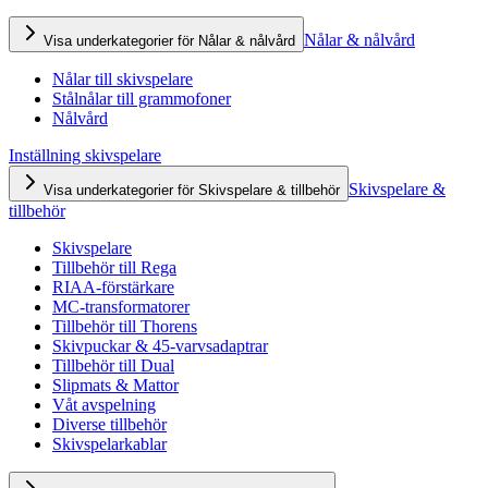
Nålar & nålvård
Visa underkategorier för Nålar & nålvård
Nålar till skivspelare
Stålnålar till grammofoner
Nålvård
Inställning skivspelare
Skivspelare &
Visa underkategorier för Skivspelare & tillbehör
tillbehör
Skivspelare
Tillbehör till Rega
RIAA-förstärkare
MC-transformatorer
Tillbehör till Thorens
Skivpuckar & 45-varvsadaptrar
Tillbehör till Dual
Slipmats & Mattor
Våt avspelning
Diverse tillbehör
Skivspelarkablar