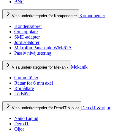
BNC
Komponenter
Visa underkategorier för Komponenter
Kondensatorer
Omkopplare
SMD-adapter
Jordisolatorer
Mikrofon Panasonic WM-61A
Passiv nivåjustering
Mekanik
Visa underkategorier för Mekanik
Gummifötter
Rattar för 6 mm axel
Rörhållare
Lödstöd
DeoxIT & oljor
Visa underkategorier för DeoxIT & oljor
Nano Liquid
DeoxIT
Oljor