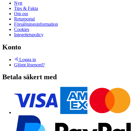
Nytt
Tips & Fakta
Om oss
Returportal
Försäljningsinformation
Cookies
Integritetspolicy
Konto
Logga in
Glömt lösenord?
Betala säkert med