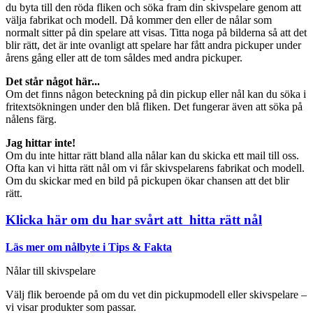
du byta till den röda fliken och söka fram din skivspelare genom att
välja fabrikat och modell. Då kommer den eller de nålar som
normalt sitter på din spelare att visas. Titta noga på bilderna så att det
blir rätt, det är inte ovanligt att spelare har fått andra pickuper under
årens gång eller att de tom såldes med andra pickuper.
Det står något här...
Om det finns någon beteckning på din pickup eller nål kan du söka i
fritextsökningen under den blå fliken. Det fungerar även att söka på
nålens färg.
Jag hittar inte!
Om du inte hittar rätt bland alla nålar kan du skicka ett mail till oss.
Ofta kan vi hitta rätt nål om vi får skivspelarens fabrikat och modell.
Om du skickar med en bild på pickupen ökar chansen att det blir
rätt.
Klicka här om du har svårt att hitta rätt nål
Läs mer om nålbyte i Tips & Fakta
Nålar till skivspelare
Välj flik beroende på om du vet din pickupmodell eller skivspelare –
vi visar produkter som passar.