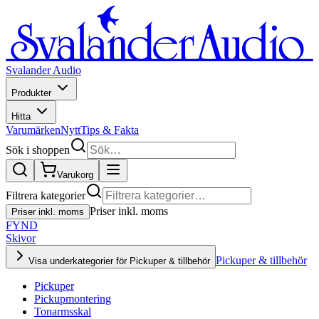
Svalander Audio
Produkter
Hitta
Varumärken
Nytt
Tips & Fakta
Sök i shoppen
Varukorg
Filtrera kategorier
Priser inkl. moms
Priser inkl. moms
FYND
Skivor
Pickuper & tillbehör
Visa underkategorier för Pickuper & tillbehör
Pickuper
Pickupmontering
Tonarmsskal