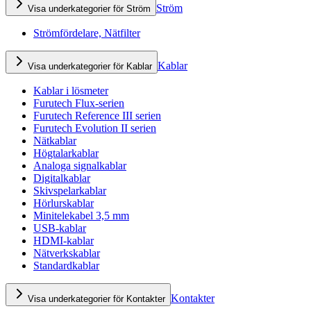
Ström
Visa underkategorier för Ström
Strömfördelare, Nätfilter
Kablar
Visa underkategorier för Kablar
Kablar i lösmeter
Furutech Flux-serien
Furutech Reference III serien
Furutech Evolution II serien
Nätkablar
Högtalarkablar
Analoga signalkablar
Digitalkablar
Skivspelarkablar
Hörlurskablar
Minitelekabel 3,5 mm
USB-kablar
HDMI-kablar
Nätverkskablar
Standardkablar
Kontakter
Visa underkategorier för Kontakter