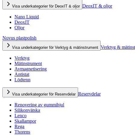
DeoxIT & oljor
Visa underkategorier för DeoxIT & oljor
Nano Liquid
DeoxIT
Oljor
Novus plastpolish
Verktyg & mätins
Visa underkategorier för Verktyg & mätinstrument
Verktyg
Mätinstrument
Avmagnetisering
Antistat
Lödtenn
Reservdelar
Visa underkategorier för Reservdelar
Renovering av gummihjul
Silikonvätska
Lenco
Skallampor
Rega
Thorens