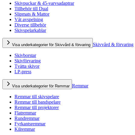
Skivpuckar & 45-varvsadaptrar
Tillbehör till Dual
Slipmats & Mattor
Våt avspelning
Diverse tillbehör
Skivspelarkablar
Skivvård & förvaring
Visa underkategorier för Skivvård & förvaring
Skivborstar
Skivförvaring
Tvätta skivor
LP-press
Remmar
Visa underkategorier för Remmar
Remmar till skivspelare
Remmar till bandspelare
Remmar till projektorer
Flatremmar
Rundremmar
Fyrkantsremmar
Kilremmar