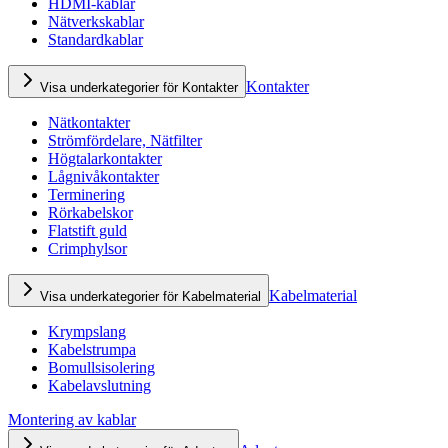
HDMI-kablar
Nätverkskablar
Standardkablar
Kontakter
Visa underkategorier för Kontakter
Nätkontakter
Strömfördelare, Nätfilter
Högtalarkontakter
Lågnivåkontakter
Terminering
Rörkabelskor
Flatstift guld
Crimphylsor
Kabelmaterial
Visa underkategorier för Kabelmaterial
Krympslang
Kabelstrumpa
Bomullsisolering
Kabelavslutning
Montering av kablar