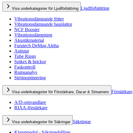
Ljudförbättring
Visa underkategorier för Ljudförbättring
Vibrationsdämpande fötter
Vibrationsdämpande basplattor
NCF Booster
Vibrationsdämpning
Akustikmaterial
Furutech DeMag Alpha
Antistat
Tube Rings
Spikes & brickor
Faskontroll
Rumsanalys
Strömoptimering
Förstärkare
Visa underkategorier för Förstärkare, Dacar & Streamers
A/D-omvandlare
RIAA-förstärkare
Säkringar
Visa underkategorier för Säkringar
Klangmodul - Säkringshållare