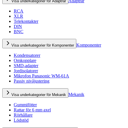
Adaptrar
Visa underkategorier för Adaptrar
RCA
XLR
Telekontakter
DIN
BNC
Komponenter
Visa underkategorier för Komponenter
Kondensatorer
Omkopplare
SMD-adapter
Jordisolatorer
Mikrofon Panasonic WM-61A
Passiv nivåjustering
Mekanik
Visa underkategorier för Mekanik
Gummifötter
Rattar för 6 mm axel
Rörhållare
Lödstöd