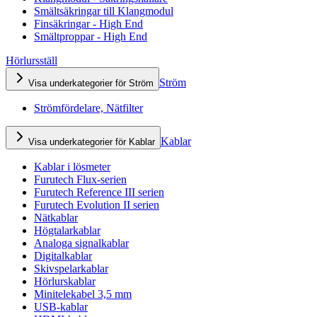
Smältsäkringar till Klangmodul
Finsäkringar - High End
Smältproppar - High End
Hörlursställ
Ström
Visa underkategorier för Ström
Strömfördelare, Nätfilter
Kablar
Visa underkategorier för Kablar
Kablar i lösmeter
Furutech Flux-serien
Furutech Reference III serien
Furutech Evolution II serien
Nätkablar
Högtalarkablar
Analoga signalkablar
Digitalkablar
Skivspelarkablar
Hörlurskablar
Minitelekabel 3,5 mm
USB-kablar