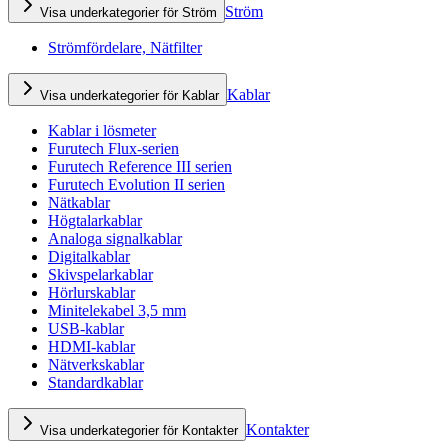
Ström
Visa underkategorier för Ström
Strömfördelare, Nätfilter
Kablar
Visa underkategorier för Kablar
Kablar i lösmeter
Furutech Flux-serien
Furutech Reference III serien
Furutech Evolution II serien
Nätkablar
Högtalarkablar
Analoga signalkablar
Digitalkablar
Skivspelarkablar
Hörlurskablar
Minitelekabel 3,5 mm
USB-kablar
HDMI-kablar
Nätverkskablar
Standardkablar
Kontakter
Visa underkategorier för Kontakter