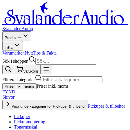
Svalander Audio
Produkter
Hitta
Varumärken
Nytt
Tips & Fakta
Sök i shoppen
Varukorg
Filtrera kategorier
Priser inkl. moms
Priser inkl. moms
FYND
Skivor
Pickuper & tillbehör
Visa underkategorier för Pickuper & tillbehör
Pickuper
Pickupmontering
Tonarmsskal