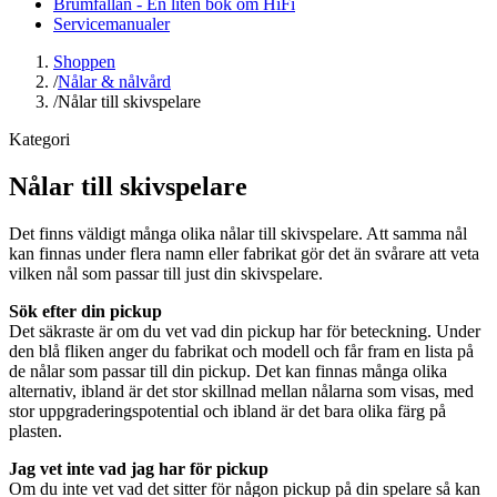
Brumfällan - En liten bok om HiFi
Servicemanualer
Shoppen
/
Nålar & nålvård
/
Nålar till skivspelare
Kategori
Nålar till skivspelare
Det finns väldigt många olika nålar till skivspelare. Att samma nål
kan finnas under flera namn eller fabrikat gör det än svårare att veta
vilken nål som passar till just din skivspelare.
Sök efter din pickup
Det säkraste är om du vet vad din pickup har för beteckning. Under
den blå fliken anger du fabrikat och modell och får fram en lista på
de nålar som passar till din pickup. Det kan finnas många olika
alternativ, ibland är det stor skillnad mellan nålarna som visas, med
stor uppgraderingspotential och ibland är det bara olika färg på
plasten.
Jag vet inte vad jag har för pickup
Om du inte vet vad det sitter för någon pickup på din spelare så kan