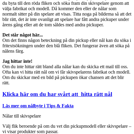
du byta till den röda fliken och söka fram din skivspelare genom att
välja fabrikat och modell. Då kommer den eller de nålar som
normalt sitter på din spelare att visas. Titta noga på bilderna så att det
blir rätt, det är inte ovanligt att spelare har fått andra pickuper under
årens gång eller att de tom såldes med andra pickuper.
Det står något här...
Om det finns någon beteckning på din pickup eller nål kan du söka i
fritextsökningen under den blå fliken. Det fungerar även att söka på
nålens färg.
Jag hittar inte!
Om du inte hittar rätt bland alla nålar kan du skicka ett mail till oss.
Ofta kan vi hitta rätt nål om vi får skivspelarens fabrikat och modell.
Om du skickar med en bild på pickupen ökar chansen att det blir
rätt.
Klicka här om du har svårt att hitta rätt nål
Läs mer om nålbyte i Tips & Fakta
Nålar till skivspelare
Välj flik beroende på om du vet din pickupmodell eller skivspelare –
vi visar produkter som passar.