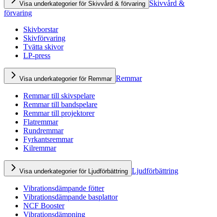
Skivvård &
Visa underkategorier för Skivvård & förvaring
förvaring
Skivborstar
Skivförvaring
Tvätta skivor
LP-press
Remmar
Visa underkategorier för Remmar
Remmar till skivspelare
Remmar till bandspelare
Remmar till projektorer
Flatremmar
Rundremmar
Fyrkantsremmar
Kilremmar
Ljudförbättring
Visa underkategorier för Ljudförbättring
Vibrationsdämpande fötter
Vibrationsdämpande basplattor
NCF Booster
Vibrationsdämpning