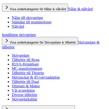
Nålar & nålvård
Visa underkategorier för Nålar & nålvård
Nålar till skivspelare
Stålnålar till grammofoner
Nålvård
Inställning skivspelare
Skivspelare &
Visa underkategorier för Skivspelare & tillbehör
tillbehör
Skivspelare
Tillbehör till Rega
RIAA-förstärkare
MC-transformatorer
Tillbehör till Thorens
Skivpuckar & 45-varvsadaptrar
Tillbehör till Dual
Slipmats & Mattor
Våt avspelning
Diverse tillbehör
Skivspelarkablar