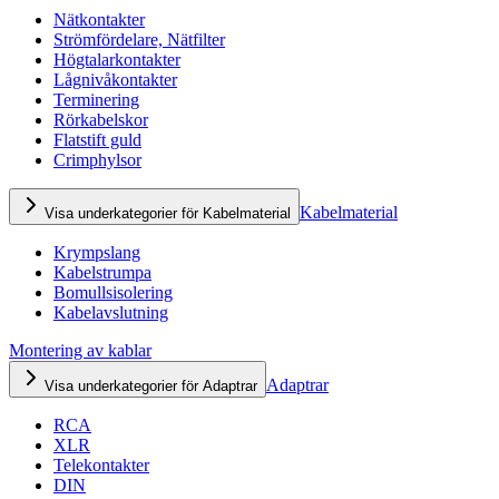
Nätkontakter
Strömfördelare, Nätfilter
Högtalarkontakter
Lågnivåkontakter
Terminering
Rörkabelskor
Flatstift guld
Crimphylsor
Kabelmaterial
Visa underkategorier för Kabelmaterial
Krympslang
Kabelstrumpa
Bomullsisolering
Kabelavslutning
Montering av kablar
Adaptrar
Visa underkategorier för Adaptrar
RCA
XLR
Telekontakter
DIN