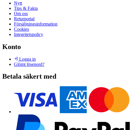
Nytt
Tips & Fakta
Om oss
Returportal
Försäljningsinformation
Cookies
Integritetspolicy
Konto
Logga in
Glömt lösenord?
Betala säkert med