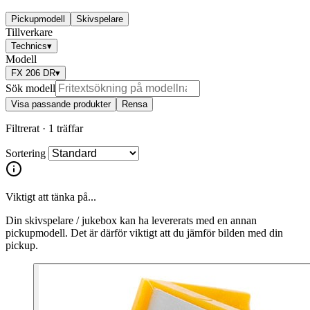
Pickupmodell
Skivspelare
Tillverkare
Technics
▾
Modell
FX 206 DR
▾
Sök modell
Visa passande produkter
Rensa
Filtrerat ·
1 träffar
Sortering
Viktigt att tänka på...
Din skivspelare / jukebox kan ha levererats med en annan
pickupmodell. Det är därför viktigt att du jämför bilden med din
pickup.