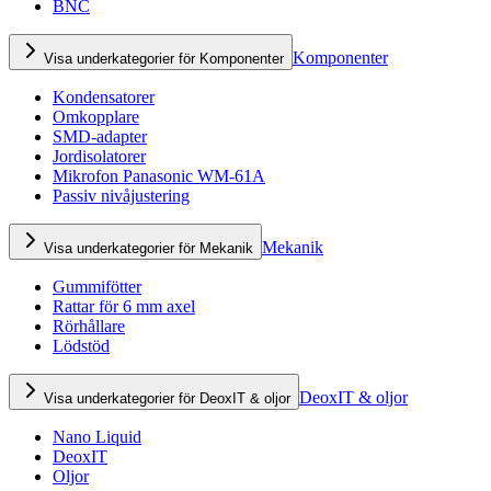
BNC
Komponenter
Visa underkategorier för Komponenter
Kondensatorer
Omkopplare
SMD-adapter
Jordisolatorer
Mikrofon Panasonic WM-61A
Passiv nivåjustering
Mekanik
Visa underkategorier för Mekanik
Gummifötter
Rattar för 6 mm axel
Rörhållare
Lödstöd
DeoxIT & oljor
Visa underkategorier för DeoxIT & oljor
Nano Liquid
DeoxIT
Oljor