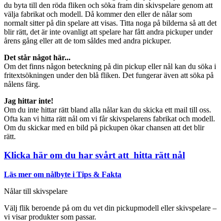
du byta till den röda fliken och söka fram din skivspelare genom att
välja fabrikat och modell. Då kommer den eller de nålar som
normalt sitter på din spelare att visas. Titta noga på bilderna så att det
blir rätt, det är inte ovanligt att spelare har fått andra pickuper under
årens gång eller att de tom såldes med andra pickuper.
Det står något här...
Om det finns någon beteckning på din pickup eller nål kan du söka i
fritextsökningen under den blå fliken. Det fungerar även att söka på
nålens färg.
Jag hittar inte!
Om du inte hittar rätt bland alla nålar kan du skicka ett mail till oss.
Ofta kan vi hitta rätt nål om vi får skivspelarens fabrikat och modell.
Om du skickar med en bild på pickupen ökar chansen att det blir
rätt.
Klicka här om du har svårt att hitta rätt nål
Läs mer om nålbyte i Tips & Fakta
Nålar till skivspelare
Välj flik beroende på om du vet din pickupmodell eller skivspelare –
vi visar produkter som passar.