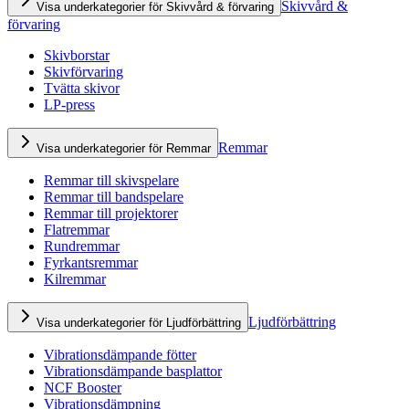
Skivvård &
Visa underkategorier för Skivvård & förvaring
förvaring
Skivborstar
Skivförvaring
Tvätta skivor
LP-press
Remmar
Visa underkategorier för Remmar
Remmar till skivspelare
Remmar till bandspelare
Remmar till projektorer
Flatremmar
Rundremmar
Fyrkantsremmar
Kilremmar
Ljudförbättring
Visa underkategorier för Ljudförbättring
Vibrationsdämpande fötter
Vibrationsdämpande basplattor
NCF Booster
Vibrationsdämpning