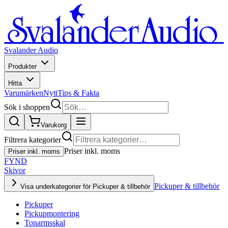
Svalander Audio
Produkter
Hitta
Varumärken
Nytt
Tips & Fakta
Sök i shoppen
Varukorg
Filtrera kategorier
Priser inkl. moms
Priser inkl. moms
FYND
Skivor
Pickuper & tillbehör
Visa underkategorier för Pickuper & tillbehör
Pickuper
Pickupmontering
Tonarmsskal