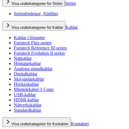
Ström
Visa underkategorier för Ström
Strömfördelare, Nätfilter
Kablar
Visa underkategorier för Kablar
Kablar i lösmeter
Furutech Flux-serien
Furutech Reference III serien
Furutech Evolution II serien
Nätkablar
Högtalarkablar
Analoga signalkablar
Digitalkablar
Skivspelarkablar
Hörlurskablar
Minitelekabel 3,5 mm
USB-kablar
HDMI-kablar
Nätverkskablar
Standardkablar
Kontakter
Visa underkategorier för Kontakter