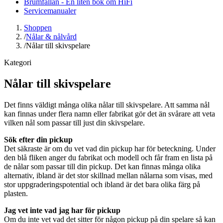
Brumfällan - En liten bok om HiFi
Servicemanualer
Shoppen
/
Nålar & nålvård
/
Nålar till skivspelare
Kategori
Nålar till skivspelare
Det finns väldigt många olika nålar till skivspelare. Att samma nål
kan finnas under flera namn eller fabrikat gör det än svårare att veta
vilken nål som passar till just din skivspelare.
Sök efter din pickup
Det säkraste är om du vet vad din pickup har för beteckning. Under
den blå fliken anger du fabrikat och modell och får fram en lista på
de nålar som passar till din pickup. Det kan finnas många olika
alternativ, ibland är det stor skillnad mellan nålarna som visas, med
stor uppgraderingspotential och ibland är det bara olika färg på
plasten.
Jag vet inte vad jag har för pickup
Om du inte vet vad det sitter för någon pickup på din spelare så kan