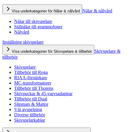
Nålar & nålvård
Visa underkategorier för Nålar & nålvård
Nålar till skivspelare
Stålnålar till grammofoner
Nålvård
Inställning skivspelare
Skivspelare &
Visa underkategorier för Skivspelare & tillbehör
tillbehör
Skivspelare
Tillbehör till Rega
RIAA-förstärkare
MC-transformatorer
Tillbehör till Thorens
Skivpuckar & 45-varvsadaptrar
Tillbehör till Dual
Slipmats & Mattor
Våt avspelning
Diverse tillbehör
Skivspelarkablar