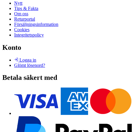
Nytt
Tips & Fakta
Om oss
Returportal
Försäljningsinformation
Cookies
Integritetspolicy
Konto
Logga in
Glömt lösenord?
Betala säkert med