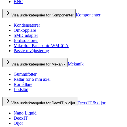
BNC
Komponenter
Visa underkategorier för Komponenter
Kondensatorer
Omkopplare
SMD-adapter
Jordisolatorer
Mikrofon Panasonic WM-61A
Passiv nivåjustering
Mekanik
Visa underkategorier för Mekanik
Gummifötter
Rattar för 6 mm axel
Rörhållare
Lödstöd
DeoxIT & oljor
Visa underkategorier för DeoxIT & oljor
Nano Liquid
DeoxIT
Oljor