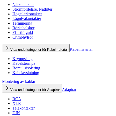
Nätkontakter
Strömfördelare, Nätfilter
Högtalarkontakter
Lågnivåkontakter
Terminering
Rörkabelskor
Flatstift guld
Crimphylsor
Kabelmaterial
Visa underkategorier för Kabelmaterial
Krympslang
Kabelstrumpa
Bomullsisolering
Kabelavslutning
Montering av kablar
Adaptrar
Visa underkategorier för Adaptrar
RCA
XLR
Telekontakter
DIN