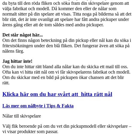
du byta till den röda fliken och söka fram din skivspelare genom att
välja fabrikat och modell. Då kommer den eller de nålar som
normalt sitter på din spelare att visas. Titta noga på bilderna så att det
blir rätt, det är inte ovanligt att spelare har fått andra pickuper under
årens gång eller att de tom såldes med andra pickuper.
Det står något här...
Om det finns någon beteckning på din pickup eller nål kan du söka i
fritextsökningen under den blå fliken. Det fungerar även att söka på
nålens färg.
Jag hittar inte!
Om du inte hittar rätt bland alla nålar kan du skicka ett mail till oss.
Ofta kan vi hitta rätt nål om vi får skivspelarens fabrikat och modell.
Om du skickar med en bild på pickupen ökar chansen att det blir
rätt.
Klicka här om du har svårt att hitta rätt nål
Läs mer om nålbyte i Tips & Fakta
Nålar till skivspelare
Välj flik beroende på om du vet din pickupmodell eller skivspelare –
vi visar produkter som passar.