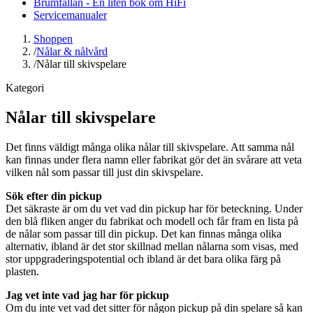
Brumfällan - En liten bok om HiFi
Servicemanualer
Shoppen
/
Nålar & nålvård
/
Nålar till skivspelare
Kategori
Nålar till skivspelare
Det finns väldigt många olika nålar till skivspelare. Att samma nål
kan finnas under flera namn eller fabrikat gör det än svårare att veta
vilken nål som passar till just din skivspelare.
Sök efter din pickup
Det säkraste är om du vet vad din pickup har för beteckning. Under
den blå fliken anger du fabrikat och modell och får fram en lista på
de nålar som passar till din pickup. Det kan finnas många olika
alternativ, ibland är det stor skillnad mellan nålarna som visas, med
stor uppgraderingspotential och ibland är det bara olika färg på
plasten.
Jag vet inte vad jag har för pickup
Om du inte vet vad det sitter för någon pickup på din spelare så kan