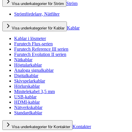
Ström
Visa underkategorier för Ström
Strömfördelare, Nätfilter
Kablar
Visa underkategorier för Kablar
Kablar i lösmeter
Furutech Flux-serien
Furutech Reference III serien
Furutech Evolution II serien
Nätkablar
Högtalarkablar
Analoga signalkablar
Digitalkablar
Skivspelarkablar
Hörlurskablar
Minitelekabel 3,5 mm
USB-kablar
HDMI-kablar
Nätverkskablar
Standardkablar
Kontakter
Visa underkategorier för Kontakter