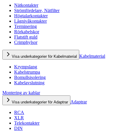
Nätkontakter
Strömfördelare, Nätfilter
Högtalarkontakter
Lågnivåkontakter
Terminering
Rörkabelskor
Flatstift guld
Crimphylsor
Kabelmaterial
Visa underkategorier för Kabelmaterial
Krympslang
Kabelstrumpa
Bomullsisolering
Kabelavslutning
Montering av kablar
Adaptrar
Visa underkategorier för Adaptrar
RCA
XLR
Telekontakter
DIN