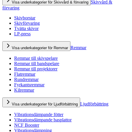
Skivvård &
Visa underkategorier för Skivvård & förvaring
förvaring
Skivborstar
Skivförvaring
Tvätta skivor
LP-press
Remmar
Visa underkategorier för Remmar
Remmar till skivspelare
Remmar till bandspelare
Remmar till projektorer
Flatremmar
Rundremmar
Fyrkantsremmar
Kilremmar
Ljudförbättring
Visa underkategorier för Ljudförbättring
Vibrationsdämpande fötter
Vibrationsdämpande basplattor
NCF Booster
Vibrationsdämpning