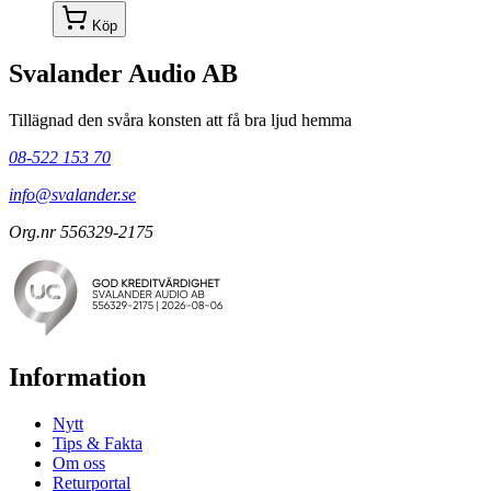
Köp
Svalander Audio AB
Tillägnad den svåra konsten att få bra ljud hemma
08-522 153 70
info@svalander.se
Org.nr 556329-2175
Information
Nytt
Tips & Fakta
Om oss
Returportal