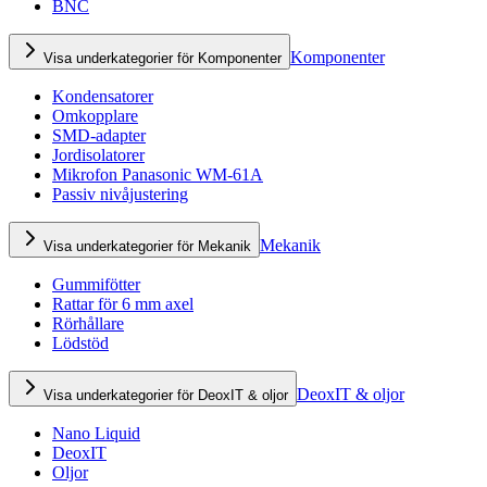
BNC
Komponenter
Visa underkategorier för Komponenter
Kondensatorer
Omkopplare
SMD-adapter
Jordisolatorer
Mikrofon Panasonic WM-61A
Passiv nivåjustering
Mekanik
Visa underkategorier för Mekanik
Gummifötter
Rattar för 6 mm axel
Rörhållare
Lödstöd
DeoxIT & oljor
Visa underkategorier för DeoxIT & oljor
Nano Liquid
DeoxIT
Oljor