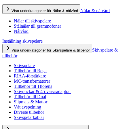
Nålar & nålvård
Visa underkategorier för Nålar & nålvård
Nålar till skivspelare
Stålnålar till grammofoner
Nålvård
Inställning skivspelare
Skivspelare &
Visa underkategorier för Skivspelare & tillbehör
tillbehör
Skivspelare
Tillbehör till Rega
RIAA-förstärkare
MC-transformatorer
Tillbehör till Thorens
Skivpuckar & 45-varvsadaptrar
Tillbehör till Dual
Slipmats & Mattor
Våt avspelning
Diverse tillbehör
Skivspelarkablar