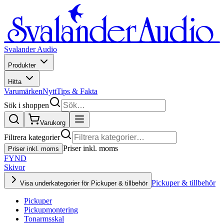
Svalander Audio
Produkter
Hitta
Varumärken
Nytt
Tips & Fakta
Sök i shoppen
Varukorg
Filtrera kategorier
Priser inkl. moms
Priser inkl. moms
FYND
Skivor
Pickuper & tillbehör
Visa underkategorier för Pickuper & tillbehör
Pickuper
Pickupmontering
Tonarmsskal