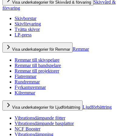
Skivvård &
Visa underkategorier för Skivvård & förvaring
förvaring
Skivborstar
Skivförvaring
Tvätta skivor
LP-press
Remmar
Visa underkategorier för Remmar
Remmar till skivspelare
Remmar till bandspelare
Remmar till projektorer
Flatremmar
Rundremmar
Fyrkantsremmar
Kilremmar
Ljudförbättring
Visa underkategorier för Ljudförbättring
Vibrationsdämpande fötter
Vibrationsdämpande basplattor
NCF Booster
Vibrationsdämpning