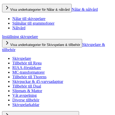
Nålar & nålvård
Visa underkategorier för Nålar & nålvård
Nålar till skivspelare
Stålnålar till grammofoner
Nålvård
Inställning skivspelare
Skivspelare &
Visa underkategorier för Skivspelare & tillbehör
tillbehör
Skivspelare
Tillbehör till Rega
RIAA-förstärkare
MC-transformatorer
Tillbehör till Thorens
Skivpuckar & 45-varvsadaptrar
Tillbehör till Dual
Slipmats & Mattor
Våt avspelning
Diverse tillbehör
Skivspelarkablar