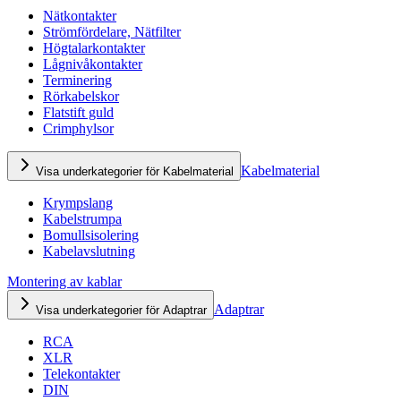
Nätkontakter
Strömfördelare, Nätfilter
Högtalarkontakter
Lågnivåkontakter
Terminering
Rörkabelskor
Flatstift guld
Crimphylsor
Kabelmaterial
Visa underkategorier för Kabelmaterial
Krympslang
Kabelstrumpa
Bomullsisolering
Kabelavslutning
Montering av kablar
Adaptrar
Visa underkategorier för Adaptrar
RCA
XLR
Telekontakter
DIN