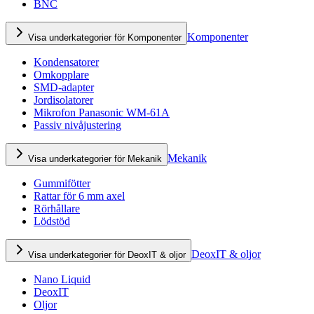
BNC
Komponenter
Visa underkategorier för Komponenter
Kondensatorer
Omkopplare
SMD-adapter
Jordisolatorer
Mikrofon Panasonic WM-61A
Passiv nivåjustering
Mekanik
Visa underkategorier för Mekanik
Gummifötter
Rattar för 6 mm axel
Rörhållare
Lödstöd
DeoxIT & oljor
Visa underkategorier för DeoxIT & oljor
Nano Liquid
DeoxIT
Oljor