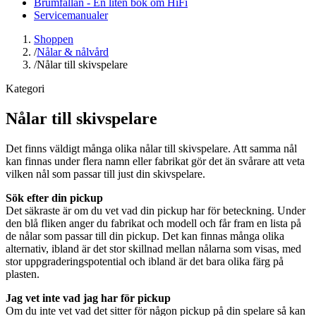
Brumfällan - En liten bok om HiFi
Servicemanualer
Shoppen
/
Nålar & nålvård
/
Nålar till skivspelare
Kategori
Nålar till skivspelare
Det finns väldigt många olika nålar till skivspelare. Att samma nål
kan finnas under flera namn eller fabrikat gör det än svårare att veta
vilken nål som passar till just din skivspelare.
Sök efter din pickup
Det säkraste är om du vet vad din pickup har för beteckning. Under
den blå fliken anger du fabrikat och modell och får fram en lista på
de nålar som passar till din pickup. Det kan finnas många olika
alternativ, ibland är det stor skillnad mellan nålarna som visas, med
stor uppgraderingspotential och ibland är det bara olika färg på
plasten.
Jag vet inte vad jag har för pickup
Om du inte vet vad det sitter för någon pickup på din spelare så kan