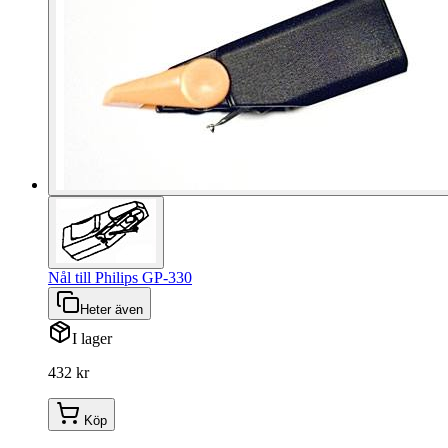
Nål till Philips GP-330
Heter även
I lager
432 kr
Köp