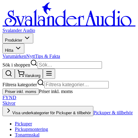
Svalander Audio
Produkter
Hitta
Varumärken
Nytt
Tips & Fakta
Sök i shoppen
Varukorg
Filtrera kategorier
Priser inkl. moms
Priser inkl. moms
FYND
Skivor
Pickuper & tillbehör
Visa underkategorier för Pickuper & tillbehör
Pickuper
Pickupmontering
Tonarmsskal