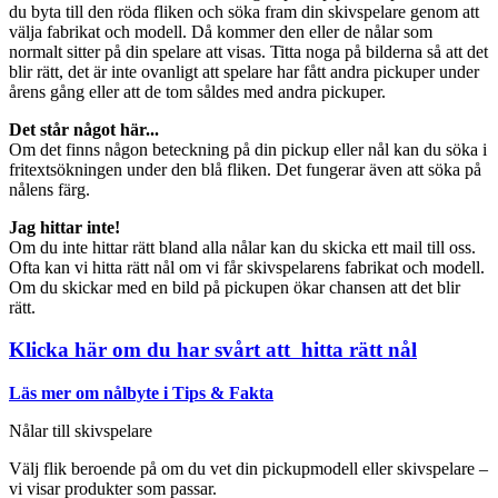
du byta till den röda fliken och söka fram din skivspelare genom att
välja fabrikat och modell. Då kommer den eller de nålar som
normalt sitter på din spelare att visas. Titta noga på bilderna så att det
blir rätt, det är inte ovanligt att spelare har fått andra pickuper under
årens gång eller att de tom såldes med andra pickuper.
Det står något här...
Om det finns någon beteckning på din pickup eller nål kan du söka i
fritextsökningen under den blå fliken. Det fungerar även att söka på
nålens färg.
Jag hittar inte!
Om du inte hittar rätt bland alla nålar kan du skicka ett mail till oss.
Ofta kan vi hitta rätt nål om vi får skivspelarens fabrikat och modell.
Om du skickar med en bild på pickupen ökar chansen att det blir
rätt.
Klicka här om du har svårt att hitta rätt nål
Läs mer om nålbyte i Tips & Fakta
Nålar till skivspelare
Välj flik beroende på om du vet din pickupmodell eller skivspelare –
vi visar produkter som passar.