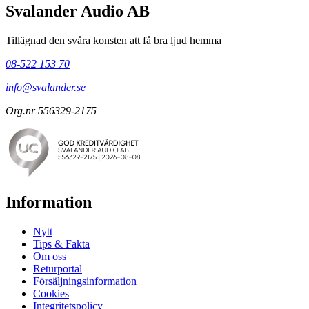
Svalander Audio AB
Tillägnad den svåra konsten att få bra ljud hemma
08-522 153 70
info@svalander.se
Org.nr 556329-2175
Information
Nytt
Tips & Fakta
Om oss
Returportal
Försäljningsinformation
Cookies
Integritetspolicy