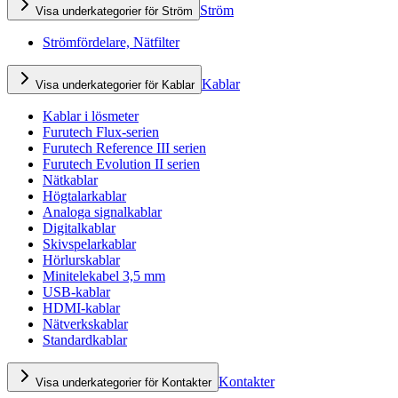
Ström
Visa underkategorier för Ström
Strömfördelare, Nätfilter
Kablar
Visa underkategorier för Kablar
Kablar i lösmeter
Furutech Flux-serien
Furutech Reference III serien
Furutech Evolution II serien
Nätkablar
Högtalarkablar
Analoga signalkablar
Digitalkablar
Skivspelarkablar
Hörlurskablar
Minitelekabel 3,5 mm
USB-kablar
HDMI-kablar
Nätverkskablar
Standardkablar
Kontakter
Visa underkategorier för Kontakter