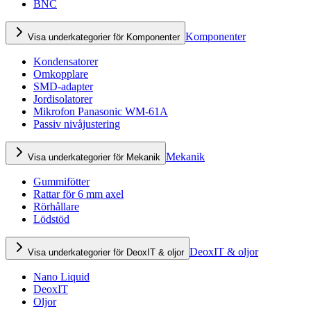
BNC
Komponenter
Visa underkategorier för Komponenter
Kondensatorer
Omkopplare
SMD-adapter
Jordisolatorer
Mikrofon Panasonic WM-61A
Passiv nivåjustering
Mekanik
Visa underkategorier för Mekanik
Gummifötter
Rattar för 6 mm axel
Rörhållare
Lödstöd
DeoxIT & oljor
Visa underkategorier för DeoxIT & oljor
Nano Liquid
DeoxIT
Oljor