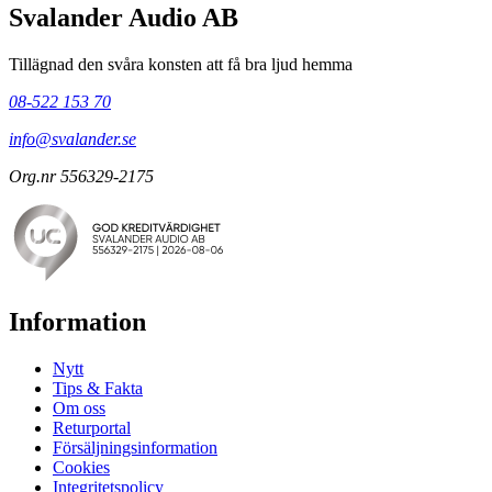
Svalander Audio AB
Tillägnad den svåra konsten att få bra ljud hemma
08-522 153 70
info@svalander.se
Org.nr 556329-2175
Information
Nytt
Tips & Fakta
Om oss
Returportal
Försäljningsinformation
Cookies
Integritetspolicy