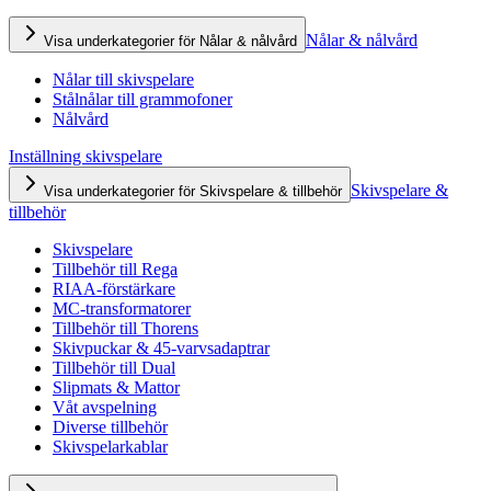
Nålar & nålvård
Visa underkategorier för Nålar & nålvård
Nålar till skivspelare
Stålnålar till grammofoner
Nålvård
Inställning skivspelare
Skivspelare &
Visa underkategorier för Skivspelare & tillbehör
tillbehör
Skivspelare
Tillbehör till Rega
RIAA-förstärkare
MC-transformatorer
Tillbehör till Thorens
Skivpuckar & 45-varvsadaptrar
Tillbehör till Dual
Slipmats & Mattor
Våt avspelning
Diverse tillbehör
Skivspelarkablar