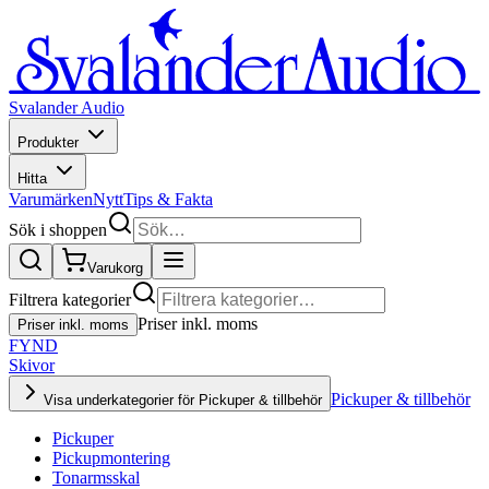
Svalander Audio
Produkter
Hitta
Varumärken
Nytt
Tips & Fakta
Sök i shoppen
Varukorg
Filtrera kategorier
Priser inkl. moms
Priser inkl. moms
FYND
Skivor
Pickuper & tillbehör
Visa underkategorier för Pickuper & tillbehör
Pickuper
Pickupmontering
Tonarmsskal