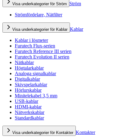
Ström
Visa underkategorier för Ström
Strömfördelare, Nätfilter
Kablar
Visa underkategorier för Kablar
Kablar i lösmeter
Furutech Flux-serien
Furutech Reference III serien
Furutech Evolution II serien
Nätkablar
Högtalarkablar
Analoga signalkablar
Digitalkablar
Skivspelarkablar
Hörlurskablar
Minitelekabel 3,5 mm
USB-kablar
HDMI-kablar
Nätverkskablar
Standardkablar
Kontakter
Visa underkategorier för Kontakter