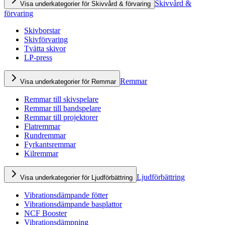
Skivvård &
Visa underkategorier för Skivvård & förvaring
förvaring
Skivborstar
Skivförvaring
Tvätta skivor
LP-press
Remmar
Visa underkategorier för Remmar
Remmar till skivspelare
Remmar till bandspelare
Remmar till projektorer
Flatremmar
Rundremmar
Fyrkantsremmar
Kilremmar
Ljudförbättring
Visa underkategorier för Ljudförbättring
Vibrationsdämpande fötter
Vibrationsdämpande basplattor
NCF Booster
Vibrationsdämpning