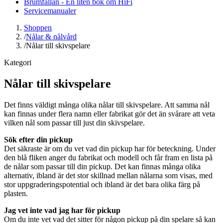
Brumfällan - En liten bok om HiFi
Servicemanualer
Shoppen
/
Nålar & nålvård
/
Nålar till skivspelare
Kategori
Nålar till skivspelare
Det finns väldigt många olika nålar till skivspelare. Att samma nål
kan finnas under flera namn eller fabrikat gör det än svårare att veta
vilken nål som passar till just din skivspelare.
Sök efter din pickup
Det säkraste är om du vet vad din pickup har för beteckning. Under
den blå fliken anger du fabrikat och modell och får fram en lista på
de nålar som passar till din pickup. Det kan finnas många olika
alternativ, ibland är det stor skillnad mellan nålarna som visas, med
stor uppgraderingspotential och ibland är det bara olika färg på
plasten.
Jag vet inte vad jag har för pickup
Om du inte vet vad det sitter för någon pickup på din spelare så kan