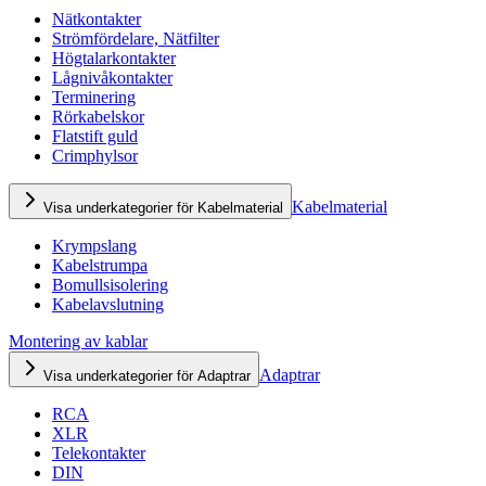
Nätkontakter
Strömfördelare, Nätfilter
Högtalarkontakter
Lågnivåkontakter
Terminering
Rörkabelskor
Flatstift guld
Crimphylsor
Kabelmaterial
Visa underkategorier för Kabelmaterial
Krympslang
Kabelstrumpa
Bomullsisolering
Kabelavslutning
Montering av kablar
Adaptrar
Visa underkategorier för Adaptrar
RCA
XLR
Telekontakter
DIN