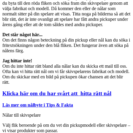
du byta till den röda fliken och söka fram din skivspelare genom att
välja fabrikat och modell. Då kommer den eller de nålar som
normalt sitter på din spelare att visas. Titta noga på bilderna så att det
blir rätt, det är inte ovanligt att spelare har fått andra pickuper under
årens gång eller att de tom såldes med andra pickuper.
Det står något här...
Om det finns någon beteckning på din pickup eller nål kan du söka i
fritextsökningen under den blå fliken. Det fungerar även att söka på
nålens färg.
Jag hittar inte!
Om du inte hittar rätt bland alla nålar kan du skicka ett mail till oss.
Ofta kan vi hitta rätt nål om vi får skivspelarens fabrikat och modell.
Om du skickar med en bild på pickupen ökar chansen att det blir
rätt.
Klicka här om du har svårt att hitta rätt nål
Läs mer om nålbyte i Tips & Fakta
Nålar till skivspelare
Välj flik beroende på om du vet din pickupmodell eller skivspelare –
vi visar produkter som passar.