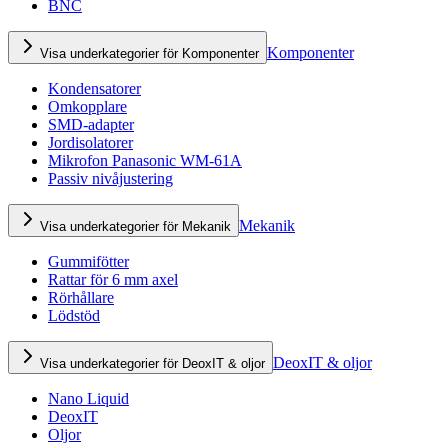
BNC
Komponenter
Visa underkategorier för Komponenter
Kondensatorer
Omkopplare
SMD-adapter
Jordisolatorer
Mikrofon Panasonic WM-61A
Passiv nivåjustering
Mekanik
Visa underkategorier för Mekanik
Gummifötter
Rattar för 6 mm axel
Rörhållare
Lödstöd
DeoxIT & oljor
Visa underkategorier för DeoxIT & oljor
Nano Liquid
DeoxIT
Oljor