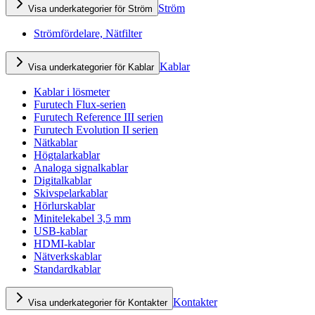
Ström
Visa underkategorier för Ström
Strömfördelare, Nätfilter
Kablar
Visa underkategorier för Kablar
Kablar i lösmeter
Furutech Flux-serien
Furutech Reference III serien
Furutech Evolution II serien
Nätkablar
Högtalarkablar
Analoga signalkablar
Digitalkablar
Skivspelarkablar
Hörlurskablar
Minitelekabel 3,5 mm
USB-kablar
HDMI-kablar
Nätverkskablar
Standardkablar
Kontakter
Visa underkategorier för Kontakter