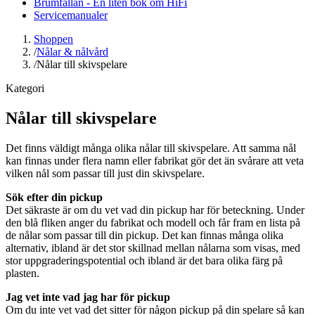
Brumfällan - En liten bok om HiFi
Servicemanualer
Shoppen
/
Nålar & nålvård
/
Nålar till skivspelare
Kategori
Nålar till skivspelare
Det finns väldigt många olika nålar till skivspelare. Att samma nål
kan finnas under flera namn eller fabrikat gör det än svårare att veta
vilken nål som passar till just din skivspelare.
Sök efter din pickup
Det säkraste är om du vet vad din pickup har för beteckning. Under
den blå fliken anger du fabrikat och modell och får fram en lista på
de nålar som passar till din pickup. Det kan finnas många olika
alternativ, ibland är det stor skillnad mellan nålarna som visas, med
stor uppgraderingspotential och ibland är det bara olika färg på
plasten.
Jag vet inte vad jag har för pickup
Om du inte vet vad det sitter för någon pickup på din spelare så kan