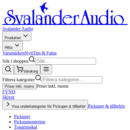
Svalander Audio
Produkter
Hitta
Varumärken
Nytt
Tips & Fakta
Sök i shoppen
Varukorg
Filtrera kategorier
Priser inkl. moms
Priser inkl. moms
FYND
Skivor
Pickuper & tillbehör
Visa underkategorier för Pickuper & tillbehör
Pickuper
Pickupmontering
Tonarmsskal