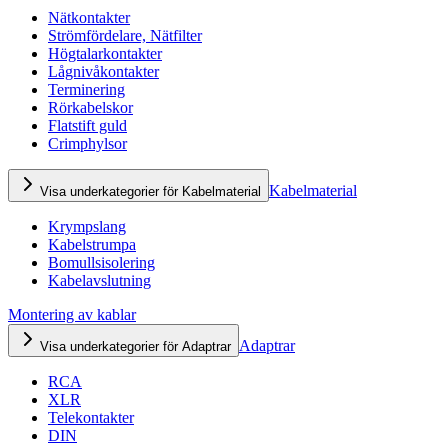
Nätkontakter
Strömfördelare, Nätfilter
Högtalarkontakter
Lågnivåkontakter
Terminering
Rörkabelskor
Flatstift guld
Crimphylsor
Kabelmaterial
Visa underkategorier för Kabelmaterial
Krympslang
Kabelstrumpa
Bomullsisolering
Kabelavslutning
Montering av kablar
Adaptrar
Visa underkategorier för Adaptrar
RCA
XLR
Telekontakter
DIN