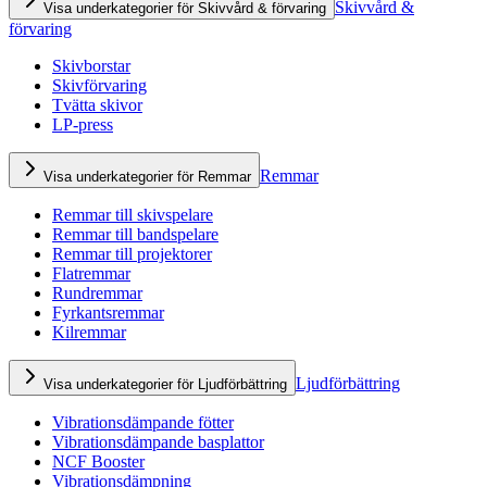
Skivvård &
Visa underkategorier för Skivvård & förvaring
förvaring
Skivborstar
Skivförvaring
Tvätta skivor
LP-press
Remmar
Visa underkategorier för Remmar
Remmar till skivspelare
Remmar till bandspelare
Remmar till projektorer
Flatremmar
Rundremmar
Fyrkantsremmar
Kilremmar
Ljudförbättring
Visa underkategorier för Ljudförbättring
Vibrationsdämpande fötter
Vibrationsdämpande basplattor
NCF Booster
Vibrationsdämpning