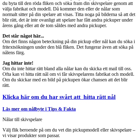
du byta till den röda fliken och söka fram din skivspelare genom att
välja fabrikat och modell. Då kommer den eller de nålar som
normalt sitter på din spelare att visas. Titta noga på bilderna så att det
blir rätt, det är inte ovanligt att spelare har fått andra pickuper under
årens gång eller att de tom såldes med andra pickuper.
Det står något här...
Om det finns någon beteckning på din pickup eller nål kan du söka i
fritextsökningen under den blå fliken. Det fungerar även att söka på
nålens färg.
Jag hittar inte!
Om du inte hittar rätt bland alla nålar kan du skicka ett mail till oss.
Ofta kan vi hitta rätt nål om vi får skivspelarens fabrikat och modell.
Om du skickar med en bild på pickupen ökar chansen att det blir
rätt.
Klicka här om du har svårt att hitta rätt nål
Läs mer om nålbyte i Tips & Fakta
Nålar till skivspelare
Välj flik beroende på om du vet din pickupmodell eller skivspelare –
vi visar produkter som passar.