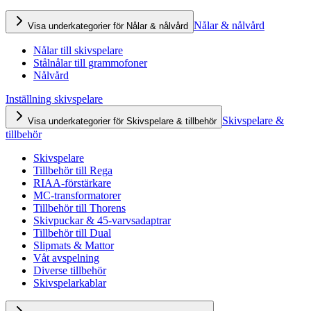
Nålar & nålvård
Visa underkategorier för Nålar & nålvård
Nålar till skivspelare
Stålnålar till grammofoner
Nålvård
Inställning skivspelare
Skivspelare &
Visa underkategorier för Skivspelare & tillbehör
tillbehör
Skivspelare
Tillbehör till Rega
RIAA-förstärkare
MC-transformatorer
Tillbehör till Thorens
Skivpuckar & 45-varvsadaptrar
Tillbehör till Dual
Slipmats & Mattor
Våt avspelning
Diverse tillbehör
Skivspelarkablar