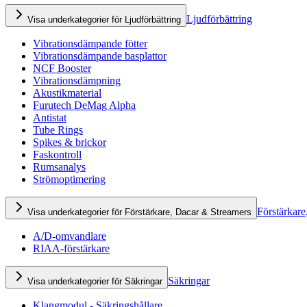
Ljudförbättring
Visa underkategorier för Ljudförbättring
Vibrationsdämpande fötter
Vibrationsdämpande basplattor
NCF Booster
Vibrationsdämpning
Akustikmaterial
Furutech DeMag Alpha
Antistat
Tube Rings
Spikes & brickor
Faskontroll
Rumsanalys
Strömoptimering
Förstärkare
Visa underkategorier för Förstärkare, Dacar & Streamers
A/D-omvandlare
RIAA-förstärkare
Säkringar
Visa underkategorier för Säkringar
Klangmodul - Säkringshållare