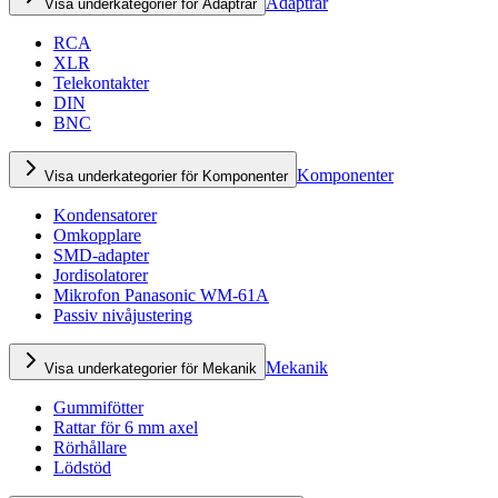
Adaptrar
Visa underkategorier för Adaptrar
RCA
XLR
Telekontakter
DIN
BNC
Komponenter
Visa underkategorier för Komponenter
Kondensatorer
Omkopplare
SMD-adapter
Jordisolatorer
Mikrofon Panasonic WM-61A
Passiv nivåjustering
Mekanik
Visa underkategorier för Mekanik
Gummifötter
Rattar för 6 mm axel
Rörhållare
Lödstöd