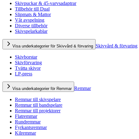
Skivpuckar & 45-varvsadaptrar
Tillbehör till Dual
Slipmats & Mattor
Våt avspelning
Diverse tillbehör
Skivspelarkablar
Skivvård & förvaring
Visa underkategorier för Skivvård & förvaring
Skivborstar
Skivförvaring
Tvätta skivor
LP-press
Remmar
Visa underkategorier för Remmar
Remmar till skivspelare
Remmar till bandspelare
Remmar till projektorer
Flatremmar
Rundremmar
Fyrkantsremmar
Kilremmar