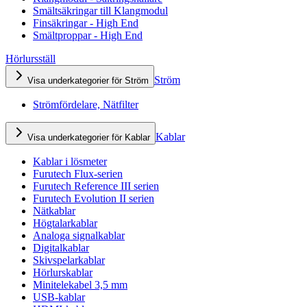
Smältsäkringar till Klangmodul
Finsäkringar - High End
Smältproppar - High End
Hörlursställ
Ström
Visa underkategorier för Ström
Strömfördelare, Nätfilter
Kablar
Visa underkategorier för Kablar
Kablar i lösmeter
Furutech Flux-serien
Furutech Reference III serien
Furutech Evolution II serien
Nätkablar
Högtalarkablar
Analoga signalkablar
Digitalkablar
Skivspelarkablar
Hörlurskablar
Minitelekabel 3,5 mm
USB-kablar