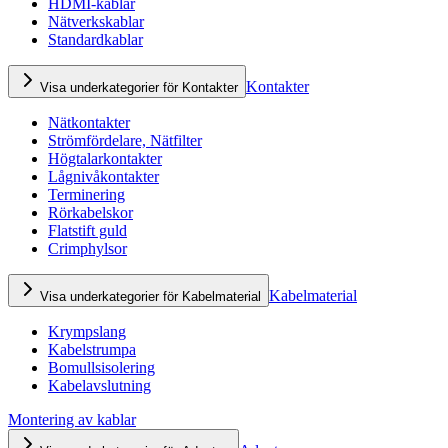
HDMI-kablar
Nätverkskablar
Standardkablar
Kontakter
Visa underkategorier för Kontakter
Nätkontakter
Strömfördelare, Nätfilter
Högtalarkontakter
Lågnivåkontakter
Terminering
Rörkabelskor
Flatstift guld
Crimphylsor
Kabelmaterial
Visa underkategorier för Kabelmaterial
Krympslang
Kabelstrumpa
Bomullsisolering
Kabelavslutning
Montering av kablar