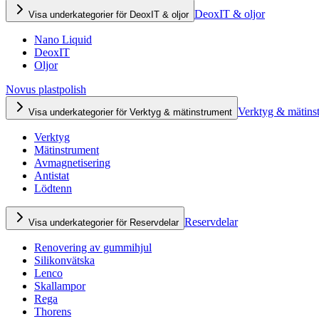
DeoxIT & oljor
Visa underkategorier för DeoxIT & oljor
Nano Liquid
DeoxIT
Oljor
Novus plastpolish
Verktyg & mätins
Visa underkategorier för Verktyg & mätinstrument
Verktyg
Mätinstrument
Avmagnetisering
Antistat
Lödtenn
Reservdelar
Visa underkategorier för Reservdelar
Renovering av gummihjul
Silikonvätska
Lenco
Skallampor
Rega
Thorens