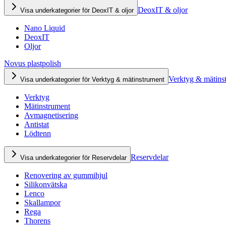
DeoxIT & oljor
Visa underkategorier för DeoxIT & oljor
Nano Liquid
DeoxIT
Oljor
Novus plastpolish
Verktyg & mätins
Visa underkategorier för Verktyg & mätinstrument
Verktyg
Mätinstrument
Avmagnetisering
Antistat
Lödtenn
Reservdelar
Visa underkategorier för Reservdelar
Renovering av gummihjul
Silikonvätska
Lenco
Skallampor
Rega
Thorens