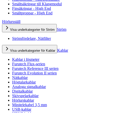
Smältsäkringar till Klangmodul
Finsäkringar - High End
Smältproppar - High End
Hörlursställ
Ström
Visa underkategorier för Ström
Strömfördelare, Nätfilter
Kablar
Visa underkategorier för Kablar
Kablar i lösmeter
Furutech Flux-serien
Furutech Reference III serien
Furutech Evolution II serien
Nätkablar
Högtalarkablar
Analoga signalkablar
Digitalkablar
Skivspelarkablar
Hörlurskablar
Minitelekabel 3,5 mm
USB-kablar