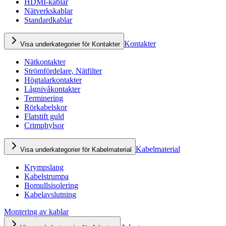
HDMI-kablar
Nätverkskablar
Standardkablar
Kontakter
Visa underkategorier för Kontakter
Nätkontakter
Strömfördelare, Nätfilter
Högtalarkontakter
Lågnivåkontakter
Terminering
Rörkabelskor
Flatstift guld
Crimphylsor
Kabelmaterial
Visa underkategorier för Kabelmaterial
Krympslang
Kabelstrumpa
Bomullsisolering
Kabelavslutning
Montering av kablar