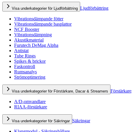
Ljudförbättring
Visa underkategorier för Ljudförbättring
Vibrationsdämpande fötter
Vibrationsdämpande basplattor
NCF Booster
Vibrationsdämpning
Akustikmaterial
Furutech DeMag Alpha
Antistat
Tube Rings
Spikes & brickor
Faskontroll
Rumsanalys
Strömoptimering
Förstärkare
Visa underkategorier för Förstärkare, Dacar & Streamers
A/D-omvandlare
RIAA-förstärkare
Säkringar
Visa underkategorier för Säkringar
Klangmodul - Säkringshållare