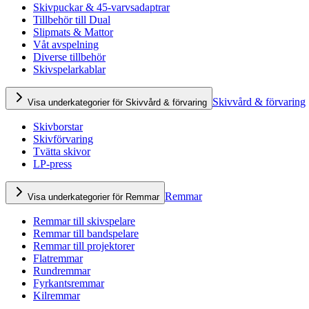
Skivpuckar & 45-varvsadaptrar
Tillbehör till Dual
Slipmats & Mattor
Våt avspelning
Diverse tillbehör
Skivspelarkablar
Skivvård & förvaring
Visa underkategorier för Skivvård & förvaring
Skivborstar
Skivförvaring
Tvätta skivor
LP-press
Remmar
Visa underkategorier för Remmar
Remmar till skivspelare
Remmar till bandspelare
Remmar till projektorer
Flatremmar
Rundremmar
Fyrkantsremmar
Kilremmar