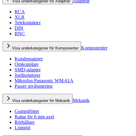
Adaptrar
Visa underkategorier för Adaptrar
RCA
XLR
Telekontakter
DIN
BNC
Komponenter
Visa underkategorier för Komponenter
Kondensatorer
Omkopplare
SMD-adapter
Jordisolatorer
Mikrofon Panasonic WM-61A
Passiv nivåjustering
Mekanik
Visa underkategorier för Mekanik
Gummifötter
Rattar för 6 mm axel
Rörhållare
Lödstöd