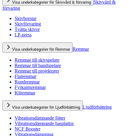
Skivvård &
Visa underkategorier för Skivvård & förvaring
förvaring
Skivborstar
Skivförvaring
Tvätta skivor
LP-press
Remmar
Visa underkategorier för Remmar
Remmar till skivspelare
Remmar till bandspelare
Remmar till projektorer
Flatremmar
Rundremmar
Fyrkantsremmar
Kilremmar
Ljudförbättring
Visa underkategorier för Ljudförbättring
Vibrationsdämpande fötter
Vibrationsdämpande basplattor
NCF Booster
Vibrationsdämpning