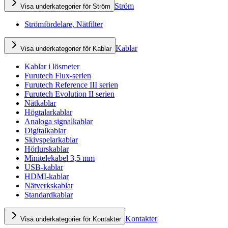
Ström
Visa underkategorier för Ström
Strömfördelare, Nätfilter
Kablar
Visa underkategorier för Kablar
Kablar i lösmeter
Furutech Flux-serien
Furutech Reference III serien
Furutech Evolution II serien
Nätkablar
Högtalarkablar
Analoga signalkablar
Digitalkablar
Skivspelarkablar
Hörlurskablar
Minitelekabel 3,5 mm
USB-kablar
HDMI-kablar
Nätverkskablar
Standardkablar
Kontakter
Visa underkategorier för Kontakter