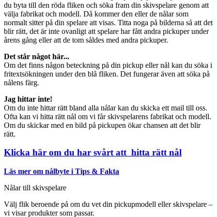
du byta till den röda fliken och söka fram din skivspelare genom att
välja fabrikat och modell. Då kommer den eller de nålar som
normalt sitter på din spelare att visas. Titta noga på bilderna så att det
blir rätt, det är inte ovanligt att spelare har fått andra pickuper under
årens gång eller att de tom såldes med andra pickuper.
Det står något här...
Om det finns någon beteckning på din pickup eller nål kan du söka i
fritextsökningen under den blå fliken. Det fungerar även att söka på
nålens färg.
Jag hittar inte!
Om du inte hittar rätt bland alla nålar kan du skicka ett mail till oss.
Ofta kan vi hitta rätt nål om vi får skivspelarens fabrikat och modell.
Om du skickar med en bild på pickupen ökar chansen att det blir
rätt.
Klicka här om du har svårt att hitta rätt nål
Läs mer om nålbyte i Tips & Fakta
Nålar till skivspelare
Välj flik beroende på om du vet din pickupmodell eller skivspelare –
vi visar produkter som passar.