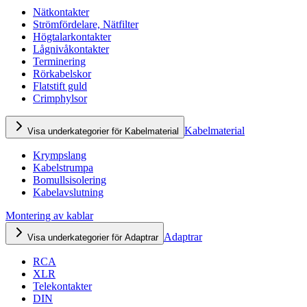
Nätkontakter
Strömfördelare, Nätfilter
Högtalarkontakter
Lågnivåkontakter
Terminering
Rörkabelskor
Flatstift guld
Crimphylsor
Kabelmaterial
Visa underkategorier för Kabelmaterial
Krympslang
Kabelstrumpa
Bomullsisolering
Kabelavslutning
Montering av kablar
Adaptrar
Visa underkategorier för Adaptrar
RCA
XLR
Telekontakter
DIN