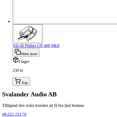
Nål till Philips GP-400 MkII
Heter även
I lager
230 kr
Köp
Svalander Audio AB
Tillägnad den svåra konsten att få bra ljud hemma
08-522 153 70