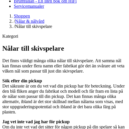
Brumfällan - En liten bok om HiFi
Servicemanualer
Shoppen
/
Nålar & nålvård
/
Nålar till skivspelare
Kategori
Nålar till skivspelare
Det finns väldigt många olika nålar till skivspelare. Att samma nål
kan finnas under flera namn eller fabrikat gör det än svårare att veta
vilken nål som passar till just din skivspelare.
Sök efter din pickup
Det säkraste är om du vet vad din pickup har för beteckning. Under
den blå fliken anger du fabrikat och modell och får fram en lista på
de nålar som passar till din pickup. Det kan finnas många olika
alternativ, ibland är det stor skillnad mellan nålarna som visas, med
stor uppgraderingspotential och ibland är det bara olika färg på
plasten.
Jag vet inte vad jag har för pickup
Om du inte vet vad det sitter för någon pickup på din spelare så kan