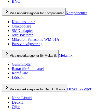
BNC
Komponenter
Visa underkategorier för Komponenter
Kondensatorer
Omkopplare
SMD-adapter
Jordisolatorer
Mikrofon Panasonic WM-61A
Passiv nivåjustering
Mekanik
Visa underkategorier för Mekanik
Gummifötter
Rattar för 6 mm axel
Rörhållare
Lödstöd
DeoxIT & oljor
Visa underkategorier för DeoxIT & oljor
Nano Liquid
DeoxIT
Oljor