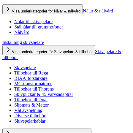
Nålar & nålvård
Visa underkategorier för Nålar & nålvård
Nålar till skivspelare
Stålnålar till grammofoner
Nålvård
Inställning skivspelare
Skivspelare &
Visa underkategorier för Skivspelare & tillbehör
tillbehör
Skivspelare
Tillbehör till Rega
RIAA-förstärkare
MC-transformatorer
Tillbehör till Thorens
Skivpuckar & 45-varvsadaptrar
Tillbehör till Dual
Slipmats & Mattor
Våt avspelning
Diverse tillbehör
Skivspelarkablar