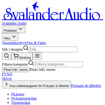
Svalander Audio
Produkter
Hitta
Varumärken
Nytt
Tips & Fakta
Sök i shoppen
Varukorg
Filtrera kategorier
Priser inkl. moms
Priser inkl. moms
FYND
Skivor
Pickuper & tillbehör
Visa underkategorier för Pickuper & tillbehör
Pickuper
Pickupmontering
Tonarmsskal