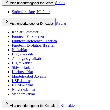
Ström
Visa underkategorier för Ström
Strömfördelare, Nätfilter
Kablar
Visa underkategorier för Kablar
Kablar i lösmeter
Furutech Flux-serien
Furutech Reference III serien
Furutech Evolution II serien
Nätkablar
Högtalarkablar
Analoga signalkablar
Digitalkablar
Skivspelarkablar
Hörlurskablar
Minitelekabel 3,5 mm
USB-kablar
HDMI-kablar
Nätverkskablar
Standardkablar
Kontakter
Visa underkategorier för Kontakter