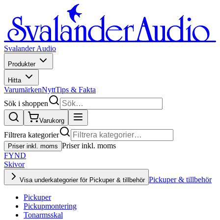
Svalander Audio
Produkter
Hitta
Varumärken
Nytt
Tips & Fakta
Sök i shoppen
Varukorg
Filtrera kategorier
Priser inkl. moms
Priser inkl. moms
FYND
Skivor
Pickuper & tillbehör
Visa underkategorier för Pickuper & tillbehör
Pickuper
Pickupmontering
Tonarmsskal