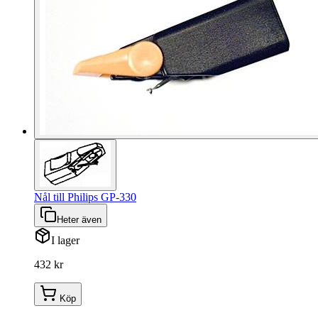
Nål till Philips GP-330
Heter även
I lager
432 kr
Köp