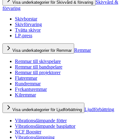
Skivvård &
Visa underkategorier för Skivvård & förvaring
förvaring
Skivborstar
Skivförvaring
Tvätta skivor
LP-press
Remmar
Visa underkategorier för Remmar
Remmar till skivspelare
Remmar till bandspelare
Remmar till projektorer
Flatremmar
Rundremmar
Fyrkantsremmar
Kilremmar
Ljudförbättring
Visa underkategorier för Ljudförbättring
Vibrationsdämpande fötter
Vibrationsdämpande basplattor
NCF Booster
Vibrationsdämpning