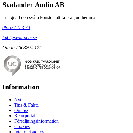
Svalander Audio AB
Tillägnad den svåra konsten att få bra ljud hemma
08-522 153 70
info@svalander.se
Org.nr 556329-2175
Information
Nytt
Tips & Fakta
Om oss
Returportal
Försäljningsinformation
Cookies
Integritetspolicy