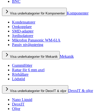
BNC
Komponenter
Visa underkategorier för Komponenter
Kondensatorer
Omkopplare
SMD-adapter
Jordisolatorer
Mikrofon Panasonic WM-61A
Passiv nivåjustering
Mekanik
Visa underkategorier för Mekanik
Gummifötter
Rattar för 6 mm axel
Rörhållare
Lödstöd
DeoxIT & oljor
Visa underkategorier för DeoxIT & oljor
Nano Liquid
DeoxIT
Oljor