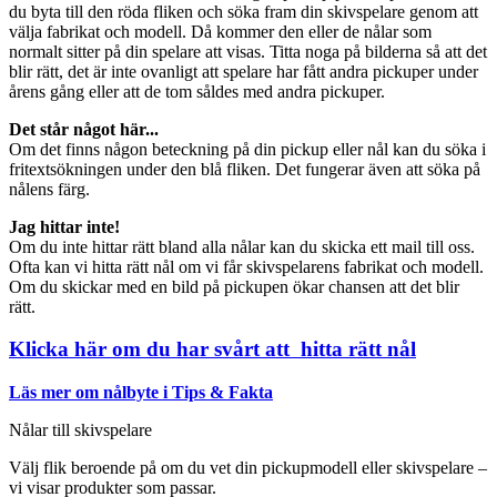
du byta till den röda fliken och söka fram din skivspelare genom att
välja fabrikat och modell. Då kommer den eller de nålar som
normalt sitter på din spelare att visas. Titta noga på bilderna så att det
blir rätt, det är inte ovanligt att spelare har fått andra pickuper under
årens gång eller att de tom såldes med andra pickuper.
Det står något här...
Om det finns någon beteckning på din pickup eller nål kan du söka i
fritextsökningen under den blå fliken. Det fungerar även att söka på
nålens färg.
Jag hittar inte!
Om du inte hittar rätt bland alla nålar kan du skicka ett mail till oss.
Ofta kan vi hitta rätt nål om vi får skivspelarens fabrikat och modell.
Om du skickar med en bild på pickupen ökar chansen att det blir
rätt.
Klicka här om du har svårt att hitta rätt nål
Läs mer om nålbyte i Tips & Fakta
Nålar till skivspelare
Välj flik beroende på om du vet din pickupmodell eller skivspelare –
vi visar produkter som passar.