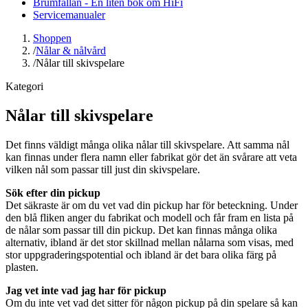
Brumfällan - En liten bok om HiFi
Servicemanualer
Shoppen
/
Nålar & nålvård
/
Nålar till skivspelare
Kategori
Nålar till skivspelare
Det finns väldigt många olika nålar till skivspelare. Att samma nål
kan finnas under flera namn eller fabrikat gör det än svårare att veta
vilken nål som passar till just din skivspelare.
Sök efter din pickup
Det säkraste är om du vet vad din pickup har för beteckning. Under
den blå fliken anger du fabrikat och modell och får fram en lista på
de nålar som passar till din pickup. Det kan finnas många olika
alternativ, ibland är det stor skillnad mellan nålarna som visas, med
stor uppgraderingspotential och ibland är det bara olika färg på
plasten.
Jag vet inte vad jag har för pickup
Om du inte vet vad det sitter för någon pickup på din spelare så kan