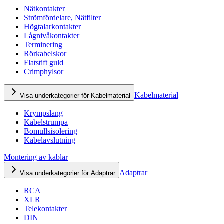
Nätkontakter
Strömfördelare, Nätfilter
Högtalarkontakter
Lågnivåkontakter
Terminering
Rörkabelskor
Flatstift guld
Crimphylsor
Kabelmaterial
Visa underkategorier för Kabelmaterial
Krympslang
Kabelstrumpa
Bomullsisolering
Kabelavslutning
Montering av kablar
Adaptrar
Visa underkategorier för Adaptrar
RCA
XLR
Telekontakter
DIN