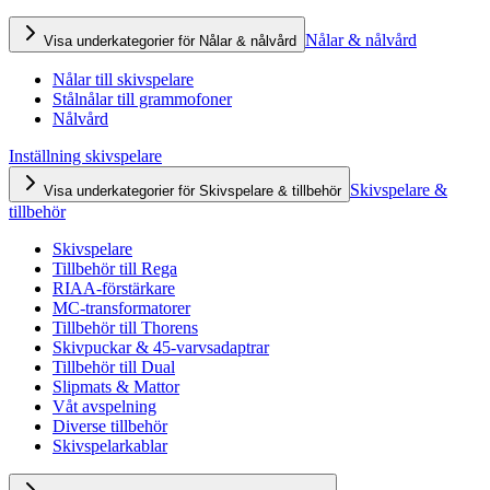
Nålar & nålvård
Visa underkategorier för Nålar & nålvård
Nålar till skivspelare
Stålnålar till grammofoner
Nålvård
Inställning skivspelare
Skivspelare &
Visa underkategorier för Skivspelare & tillbehör
tillbehör
Skivspelare
Tillbehör till Rega
RIAA-förstärkare
MC-transformatorer
Tillbehör till Thorens
Skivpuckar & 45-varvsadaptrar
Tillbehör till Dual
Slipmats & Mattor
Våt avspelning
Diverse tillbehör
Skivspelarkablar