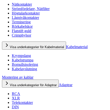
Nätkontakter
Strömfördelare, Nätfilter
Högtalarkontakter
Lågnivåkontakter
Terminering
Rörkabelskor
Flatstift guld
Crimphylsor
Kabelmaterial
Visa underkategorier för Kabelmaterial
Krympslang
Kabelstrumpa
Bomullsisolering
Kabelavslutning
Montering av kablar
Adaptrar
Visa underkategorier för Adaptrar
RCA
XLR
Telekontakter
DIN