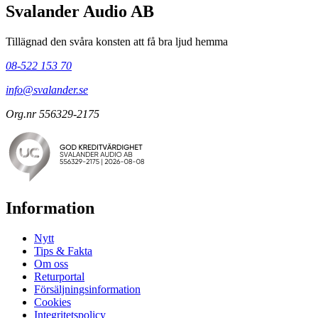
Svalander Audio AB
Tillägnad den svåra konsten att få bra ljud hemma
08-522 153 70
info@svalander.se
Org.nr 556329-2175
Information
Nytt
Tips & Fakta
Om oss
Returportal
Försäljningsinformation
Cookies
Integritetspolicy