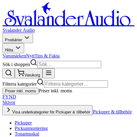
Svalander Audio
Produkter
Hitta
Varumärken
Nytt
Tips & Fakta
Sök i shoppen
Varukorg
Filtrera kategorier
Priser inkl. moms
Priser inkl. moms
FYND
Skivor
Pickuper & tillbehör
Visa underkategorier för Pickuper & tillbehör
Pickuper
Pickupmontering
Tonarmsskal