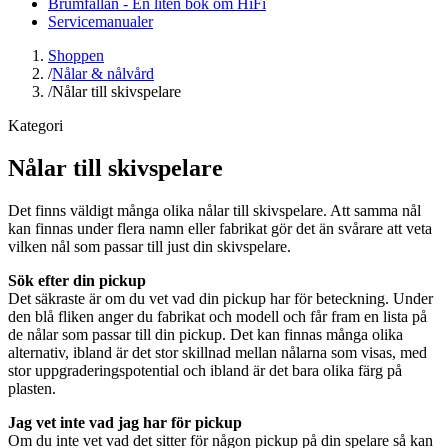
Brumfällan - En liten bok om HiFi
Servicemanualer
Shoppen
/
Nålar & nålvård
/
Nålar till skivspelare
Kategori
Nålar till skivspelare
Det finns väldigt många olika nålar till skivspelare. Att samma nål
kan finnas under flera namn eller fabrikat gör det än svårare att veta
vilken nål som passar till just din skivspelare.
Sök efter din pickup
Det säkraste är om du vet vad din pickup har för beteckning. Under
den blå fliken anger du fabrikat och modell och får fram en lista på
de nålar som passar till din pickup. Det kan finnas många olika
alternativ, ibland är det stor skillnad mellan nålarna som visas, med
stor uppgraderingspotential och ibland är det bara olika färg på
plasten.
Jag vet inte vad jag har för pickup
Om du inte vet vad det sitter för någon pickup på din spelare så kan