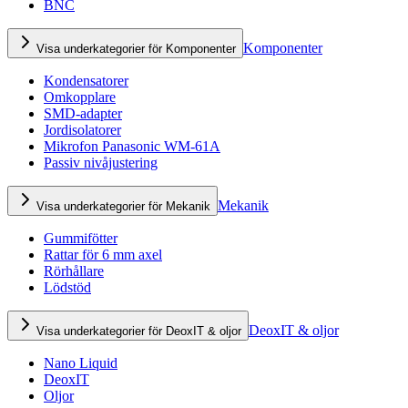
BNC
Komponenter
Visa underkategorier för Komponenter
Kondensatorer
Omkopplare
SMD-adapter
Jordisolatorer
Mikrofon Panasonic WM-61A
Passiv nivåjustering
Mekanik
Visa underkategorier för Mekanik
Gummifötter
Rattar för 6 mm axel
Rörhållare
Lödstöd
DeoxIT & oljor
Visa underkategorier för DeoxIT & oljor
Nano Liquid
DeoxIT
Oljor