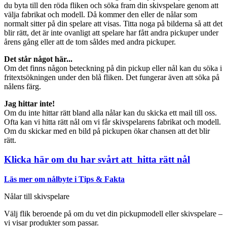
du byta till den röda fliken och söka fram din skivspelare genom att
välja fabrikat och modell. Då kommer den eller de nålar som
normalt sitter på din spelare att visas. Titta noga på bilderna så att det
blir rätt, det är inte ovanligt att spelare har fått andra pickuper under
årens gång eller att de tom såldes med andra pickuper.
Det står något här...
Om det finns någon beteckning på din pickup eller nål kan du söka i
fritextsökningen under den blå fliken. Det fungerar även att söka på
nålens färg.
Jag hittar inte!
Om du inte hittar rätt bland alla nålar kan du skicka ett mail till oss.
Ofta kan vi hitta rätt nål om vi får skivspelarens fabrikat och modell.
Om du skickar med en bild på pickupen ökar chansen att det blir
rätt.
Klicka här om du har svårt att hitta rätt nål
Läs mer om nålbyte i Tips & Fakta
Nålar till skivspelare
Välj flik beroende på om du vet din pickupmodell eller skivspelare –
vi visar produkter som passar.