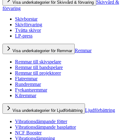
Skivvård &
Visa underkategorier för Skivvård & förvaring
förvaring
Skivborstar
Skivförvaring
Tvätta skivor
LP-press
Remmar
Visa underkategorier för Remmar
Remmar till skivspelare
Remmar till bandspelare
Remmar till projektorer
Flatremmar
Rundremmar
Fyrkantsremmar
Kilremmar
Ljudförbättring
Visa underkategorier för Ljudförbättring
Vibrationsdämpande fötter
Vibrationsdämpande basplattor
NCF Booster
Vibrationsdämpning