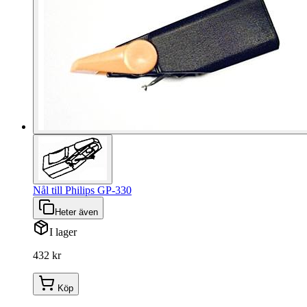
Nål till Philips GP-330
Heter även
I lager
432 kr
Köp