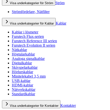
Ström
Visa underkategorier för Ström
Strömfördelare, Nätfilter
Kablar
Visa underkategorier för Kablar
Kablar i lösmeter
Furutech Flux-serien
Furutech Reference III serien
Furutech Evolution II serien
Nätkablar
Högtalarkablar
Analoga signalkablar
Digitalkablar
Skivspelarkablar
Hörlurskablar
Minitelekabel 3,5 mm
USB-kablar
HDMI-kablar
Nätverkskablar
Standardkablar
Kontakter
Visa underkategorier för Kontakter