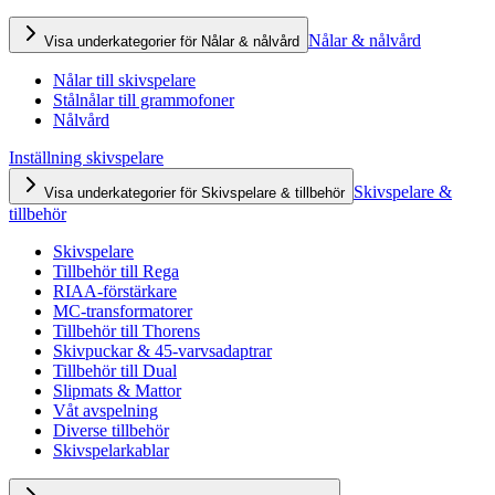
Nålar & nålvård
Visa underkategorier för Nålar & nålvård
Nålar till skivspelare
Stålnålar till grammofoner
Nålvård
Inställning skivspelare
Skivspelare &
Visa underkategorier för Skivspelare & tillbehör
tillbehör
Skivspelare
Tillbehör till Rega
RIAA-förstärkare
MC-transformatorer
Tillbehör till Thorens
Skivpuckar & 45-varvsadaptrar
Tillbehör till Dual
Slipmats & Mattor
Våt avspelning
Diverse tillbehör
Skivspelarkablar