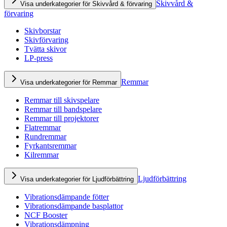
Skivvård &
Visa underkategorier för Skivvård & förvaring
förvaring
Skivborstar
Skivförvaring
Tvätta skivor
LP-press
Remmar
Visa underkategorier för Remmar
Remmar till skivspelare
Remmar till bandspelare
Remmar till projektorer
Flatremmar
Rundremmar
Fyrkantsremmar
Kilremmar
Ljudförbättring
Visa underkategorier för Ljudförbättring
Vibrationsdämpande fötter
Vibrationsdämpande basplattor
NCF Booster
Vibrationsdämpning