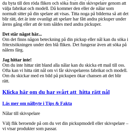
du byta till den röda fliken och söka fram din skivspelare genom att
välja fabrikat och modell. Då kommer den eller de nålar som
normalt sitter på din spelare att visas. Titta noga på bilderna så att det
blir rätt, det är inte ovanligt att spelare har fått andra pickuper under
årens gång eller att de tom såldes med andra pickuper.
Det står något här...
Om det finns någon beteckning på din pickup eller nål kan du söka i
fritextsökningen under den blå fliken. Det fungerar även att söka på
nålens färg.
Jag hittar inte!
Om du inte hittar rätt bland alla nålar kan du skicka ett mail till oss.
Ofta kan vi hitta rätt nål om vi får skivspelarens fabrikat och modell.
Om du skickar med en bild på pickupen ökar chansen att det blir
rätt.
Klicka här om du har svårt att hitta rätt nål
Läs mer om nålbyte i Tips & Fakta
Nålar till skivspelare
Välj flik beroende på om du vet din pickupmodell eller skivspelare –
vi visar produkter som passar.