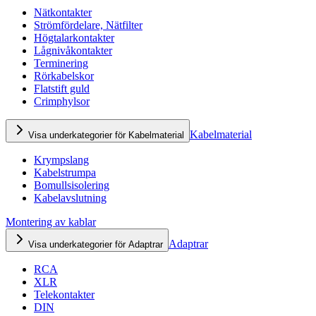
Nätkontakter
Strömfördelare, Nätfilter
Högtalarkontakter
Lågnivåkontakter
Terminering
Rörkabelskor
Flatstift guld
Crimphylsor
Kabelmaterial
Visa underkategorier för Kabelmaterial
Krympslang
Kabelstrumpa
Bomullsisolering
Kabelavslutning
Montering av kablar
Adaptrar
Visa underkategorier för Adaptrar
RCA
XLR
Telekontakter
DIN