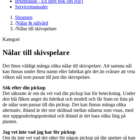
Brumfällan - En liten bok om HiFi
Servicemanualer
Shoppen
/
Nålar & nålvård
/
Nålar till skivspelare
Kategori
Nålar till skivspelare
Det finns väldigt många olika nålar till skivspelare. Att samma nål
kan finnas under flera namn eller fabrikat gör det än svårare att veta
vilken nål som passar till just din skivspelare.
Sök efter din pickup
Det säkraste är om du vet vad din pickup har för beteckning. Under
den blå fliken anger du fabrikat och modell och får fram en lista på
de nålar som passar till din pickup. Det kan finnas många olika
alternativ, ibland är det stor skillnad mellan nålarna som visas, med
stor uppgraderingspotential och ibland är det bara olika färg på
plasten.
Jag vet inte vad jag har för pickup
Om du inte vet vad det sitter för någon pickup på din spelare så kan