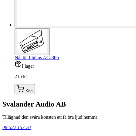
Nål till Philips AG-305
I lager
215 kr
Köp
Svalander Audio AB
Tillägnad den svåra konsten att få bra ljud hemma
08-522 153 70