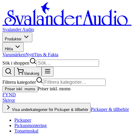
Svalander Audio
Produkter
Hitta
Varumärken
Nytt
Tips & Fakta
Sök i shoppen
Varukorg
Filtrera kategorier
Priser inkl. moms
Priser inkl. moms
FYND
Skivor
Pickuper & tillbehör
Visa underkategorier för Pickuper & tillbehör
Pickuper
Pickupmontering
Tonarmsskal