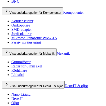
BNC
Komponenter
Visa underkategorier för Komponenter
Kondensatorer
Omkopplare
SMD-adapter
Jordisolatorer
Mikrofon Panasonic WM-61A
Passiv nivåjustering
Mekanik
Visa underkategorier för Mekanik
Gummifötter
Rattar för 6 mm axel
Rörhållare
Lödstöd
DeoxIT & oljor
Visa underkategorier för DeoxIT & oljor
Nano Liquid
DeoxIT
Oljor