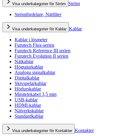
Ström
Visa underkategorier för Ström
Strömfördelare, Nätfilter
Kablar
Visa underkategorier för Kablar
Kablar i lösmeter
Furutech Flux-serien
Furutech Reference III serien
Furutech Evolution II serien
Nätkablar
Högtalarkablar
Analoga signalkablar
Digitalkablar
Skivspelarkablar
Hörlurskablar
Minitelekabel 3,5 mm
USB-kablar
HDMI-kablar
Nätverkskablar
Standardkablar
Kontakter
Visa underkategorier för Kontakter