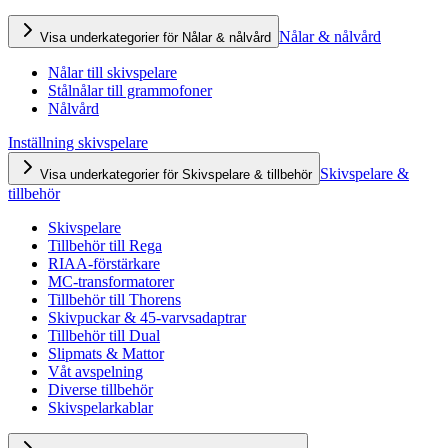
Nålar & nålvård
Visa underkategorier för Nålar & nålvård
Nålar till skivspelare
Stålnålar till grammofoner
Nålvård
Inställning skivspelare
Skivspelare &
Visa underkategorier för Skivspelare & tillbehör
tillbehör
Skivspelare
Tillbehör till Rega
RIAA-förstärkare
MC-transformatorer
Tillbehör till Thorens
Skivpuckar & 45-varvsadaptrar
Tillbehör till Dual
Slipmats & Mattor
Våt avspelning
Diverse tillbehör
Skivspelarkablar