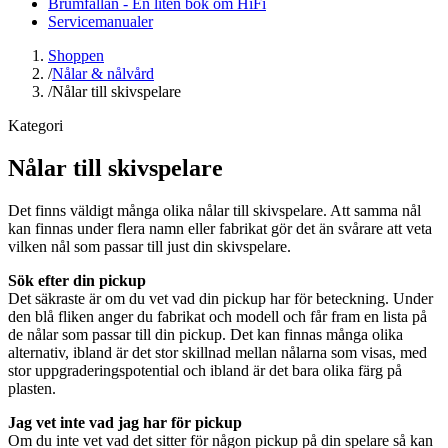
Brumfällan - En liten bok om HiFi
Servicemanualer
Shoppen
/
Nålar & nålvård
/
Nålar till skivspelare
Kategori
Nålar till skivspelare
Det finns väldigt många olika nålar till skivspelare. Att samma nål
kan finnas under flera namn eller fabrikat gör det än svårare att veta
vilken nål som passar till just din skivspelare.
Sök efter din pickup
Det säkraste är om du vet vad din pickup har för beteckning. Under
den blå fliken anger du fabrikat och modell och får fram en lista på
de nålar som passar till din pickup. Det kan finnas många olika
alternativ, ibland är det stor skillnad mellan nålarna som visas, med
stor uppgraderingspotential och ibland är det bara olika färg på
plasten.
Jag vet inte vad jag har för pickup
Om du inte vet vad det sitter för någon pickup på din spelare så kan