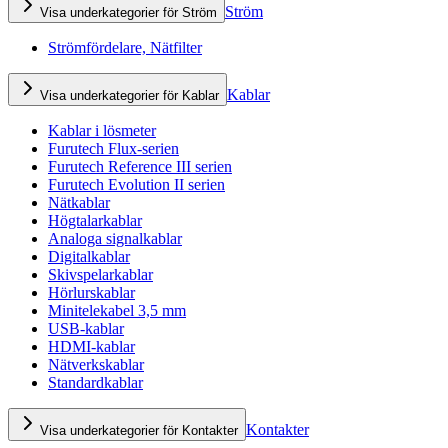
Ström
Visa underkategorier för Ström
Strömfördelare, Nätfilter
Kablar
Visa underkategorier för Kablar
Kablar i lösmeter
Furutech Flux-serien
Furutech Reference III serien
Furutech Evolution II serien
Nätkablar
Högtalarkablar
Analoga signalkablar
Digitalkablar
Skivspelarkablar
Hörlurskablar
Minitelekabel 3,5 mm
USB-kablar
HDMI-kablar
Nätverkskablar
Standardkablar
Kontakter
Visa underkategorier för Kontakter