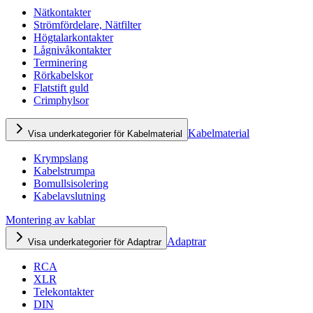
Nätkontakter
Strömfördelare, Nätfilter
Högtalarkontakter
Lågnivåkontakter
Terminering
Rörkabelskor
Flatstift guld
Crimphylsor
Kabelmaterial
Visa underkategorier för Kabelmaterial
Krympslang
Kabelstrumpa
Bomullsisolering
Kabelavslutning
Montering av kablar
Adaptrar
Visa underkategorier för Adaptrar
RCA
XLR
Telekontakter
DIN