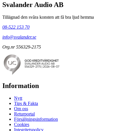
Svalander Audio AB
Tillägnad den svåra konsten att få bra ljud hemma
08-522 153 70
info@svalander.se
Org.nr 556329-2175
Information
Nytt
Tips & Fakta
Om oss
Returportal
Försäljningsinformation
Cookies
Integritetspolicy