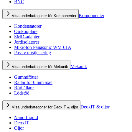
BNC
Komponenter
Visa underkategorier för Komponenter
Kondensatorer
Omkopplare
SMD-adapter
Jordisolatorer
Mikrofon Panasonic WM-61A
Passiv nivåjustering
Mekanik
Visa underkategorier för Mekanik
Gummifötter
Rattar för 6 mm axel
Rörhållare
Lödstöd
DeoxIT & oljor
Visa underkategorier för DeoxIT & oljor
Nano Liquid
DeoxIT
Oljor