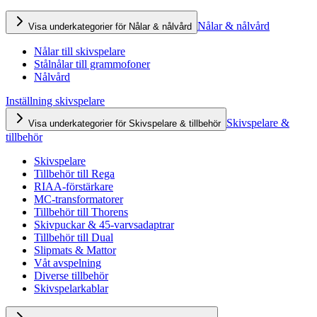
Nålar & nålvård
Visa underkategorier för Nålar & nålvård
Nålar till skivspelare
Stålnålar till grammofoner
Nålvård
Inställning skivspelare
Skivspelare &
Visa underkategorier för Skivspelare & tillbehör
tillbehör
Skivspelare
Tillbehör till Rega
RIAA-förstärkare
MC-transformatorer
Tillbehör till Thorens
Skivpuckar & 45-varvsadaptrar
Tillbehör till Dual
Slipmats & Mattor
Våt avspelning
Diverse tillbehör
Skivspelarkablar