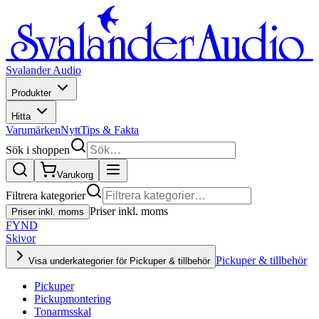
Svalander Audio
Produkter
Hitta
Varumärken
Nytt
Tips & Fakta
Sök i shoppen
Varukorg
Filtrera kategorier
Priser inkl. moms
Priser inkl. moms
FYND
Skivor
Pickuper & tillbehör
Visa underkategorier för Pickuper & tillbehör
Pickuper
Pickupmontering
Tonarmsskal