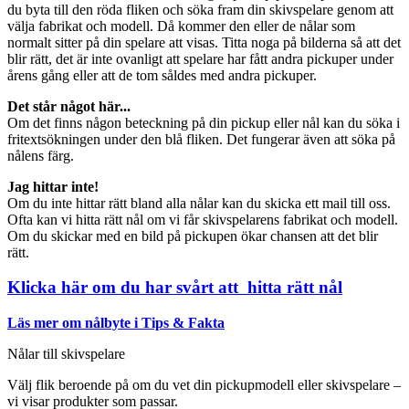
du byta till den röda fliken och söka fram din skivspelare genom att
välja fabrikat och modell. Då kommer den eller de nålar som
normalt sitter på din spelare att visas. Titta noga på bilderna så att det
blir rätt, det är inte ovanligt att spelare har fått andra pickuper under
årens gång eller att de tom såldes med andra pickuper.
Det står något här...
Om det finns någon beteckning på din pickup eller nål kan du söka i
fritextsökningen under den blå fliken. Det fungerar även att söka på
nålens färg.
Jag hittar inte!
Om du inte hittar rätt bland alla nålar kan du skicka ett mail till oss.
Ofta kan vi hitta rätt nål om vi får skivspelarens fabrikat och modell.
Om du skickar med en bild på pickupen ökar chansen att det blir
rätt.
Klicka här om du har svårt att hitta rätt nål
Läs mer om nålbyte i Tips & Fakta
Nålar till skivspelare
Välj flik beroende på om du vet din pickupmodell eller skivspelare –
vi visar produkter som passar.