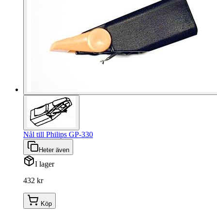
Nål till Philips GP-330
Heter även
I lager
432 kr
Köp