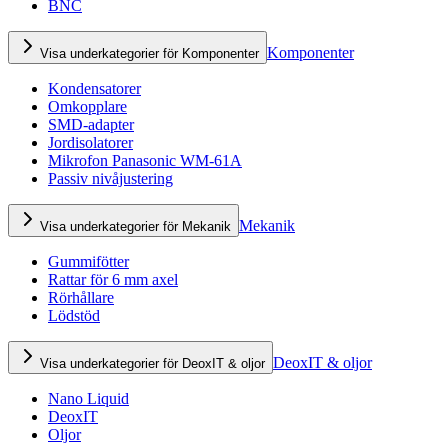
BNC
Komponenter
Visa underkategorier för Komponenter
Kondensatorer
Omkopplare
SMD-adapter
Jordisolatorer
Mikrofon Panasonic WM-61A
Passiv nivåjustering
Mekanik
Visa underkategorier för Mekanik
Gummifötter
Rattar för 6 mm axel
Rörhållare
Lödstöd
DeoxIT & oljor
Visa underkategorier för DeoxIT & oljor
Nano Liquid
DeoxIT
Oljor