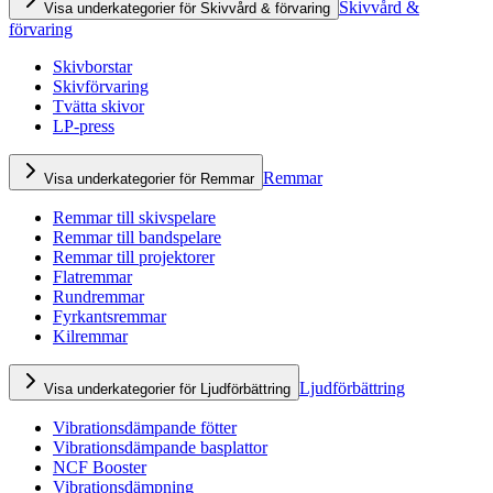
Skivvård &
Visa underkategorier för Skivvård & förvaring
förvaring
Skivborstar
Skivförvaring
Tvätta skivor
LP-press
Remmar
Visa underkategorier för Remmar
Remmar till skivspelare
Remmar till bandspelare
Remmar till projektorer
Flatremmar
Rundremmar
Fyrkantsremmar
Kilremmar
Ljudförbättring
Visa underkategorier för Ljudförbättring
Vibrationsdämpande fötter
Vibrationsdämpande basplattor
NCF Booster
Vibrationsdämpning