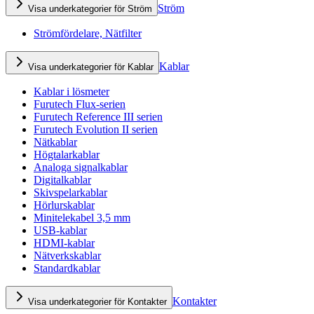
Ström
Visa underkategorier för Ström
Strömfördelare, Nätfilter
Kablar
Visa underkategorier för Kablar
Kablar i lösmeter
Furutech Flux-serien
Furutech Reference III serien
Furutech Evolution II serien
Nätkablar
Högtalarkablar
Analoga signalkablar
Digitalkablar
Skivspelarkablar
Hörlurskablar
Minitelekabel 3,5 mm
USB-kablar
HDMI-kablar
Nätverkskablar
Standardkablar
Kontakter
Visa underkategorier för Kontakter