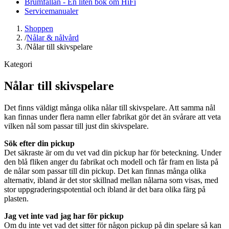
Brumfällan - En liten bok om HiFi
Servicemanualer
Shoppen
/
Nålar & nålvård
/
Nålar till skivspelare
Kategori
Nålar till skivspelare
Det finns väldigt många olika nålar till skivspelare. Att samma nål
kan finnas under flera namn eller fabrikat gör det än svårare att veta
vilken nål som passar till just din skivspelare.
Sök efter din pickup
Det säkraste är om du vet vad din pickup har för beteckning. Under
den blå fliken anger du fabrikat och modell och får fram en lista på
de nålar som passar till din pickup. Det kan finnas många olika
alternativ, ibland är det stor skillnad mellan nålarna som visas, med
stor uppgraderingspotential och ibland är det bara olika färg på
plasten.
Jag vet inte vad jag har för pickup
Om du inte vet vad det sitter för någon pickup på din spelare så kan