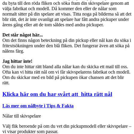
du byta till den röda fliken och söka fram din skivspelare genom att
välja fabrikat och modell. Då kommer den eller de nålar som
normalt sitter på din spelare att visas. Titta noga på bilderna så att det
blir rätt, det är inte ovanligt att spelare har fått andra pickuper under
årens gång eller att de tom såldes med andra pickuper.
Det står något här...
Om det finns någon beteckning på din pickup eller nål kan du söka i
fritextsökningen under den blå fliken. Det fungerar även att söka på
nålens färg.
Jag hittar inte!
Om du inte hittar rätt bland alla nålar kan du skicka ett mail till oss.
Ofta kan vi hitta rätt nål om vi får skivspelarens fabrikat och modell.
Om du skickar med en bild på pickupen ökar chansen att det blir
rätt.
Klicka här om du har svårt att hitta rätt nål
Läs mer om nålbyte i Tips & Fakta
Nålar till skivspelare
Välj flik beroende på om du vet din pickupmodell eller skivspelare –
vi visar produkter som passar.