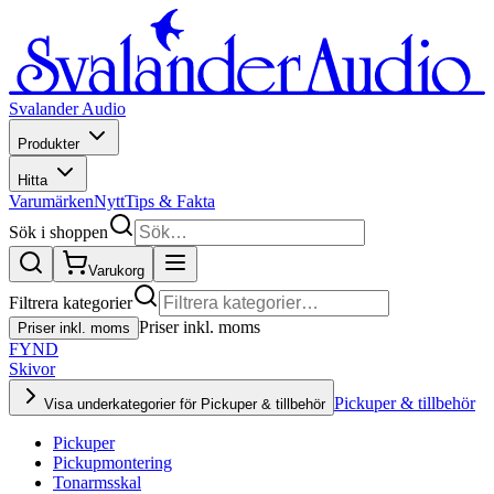
Svalander Audio
Produkter
Hitta
Varumärken
Nytt
Tips & Fakta
Sök i shoppen
Varukorg
Filtrera kategorier
Priser inkl. moms
Priser inkl. moms
FYND
Skivor
Pickuper & tillbehör
Visa underkategorier för Pickuper & tillbehör
Pickuper
Pickupmontering
Tonarmsskal