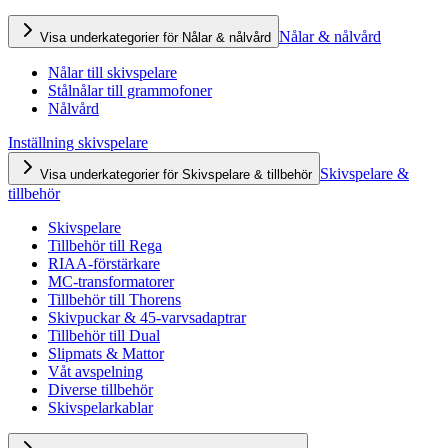
Nålar & nålvård
Visa underkategorier för Nålar & nålvård
Nålar till skivspelare
Stålnålar till grammofoner
Nålvård
Inställning skivspelare
Skivspelare &
Visa underkategorier för Skivspelare & tillbehör
tillbehör
Skivspelare
Tillbehör till Rega
RIAA-förstärkare
MC-transformatorer
Tillbehör till Thorens
Skivpuckar & 45-varvsadaptrar
Tillbehör till Dual
Slipmats & Mattor
Våt avspelning
Diverse tillbehör
Skivspelarkablar