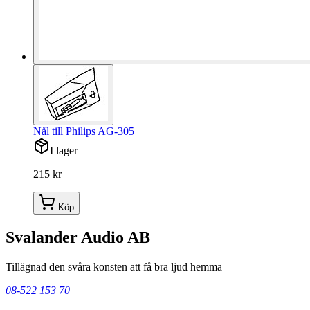
Nål till Philips AG-305
I lager
215 kr
Köp
Svalander Audio AB
Tillägnad den svåra konsten att få bra ljud hemma
08-522 153 70