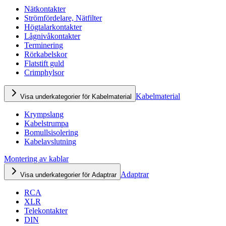
Nätkontakter
Strömfördelare, Nätfilter
Högtalarkontakter
Lågnivåkontakter
Terminering
Rörkabelskor
Flatstift guld
Crimphylsor
Kabelmaterial
Visa underkategorier för Kabelmaterial
Krympslang
Kabelstrumpa
Bomullsisolering
Kabelavslutning
Montering av kablar
Adaptrar
Visa underkategorier för Adaptrar
RCA
XLR
Telekontakter
DIN