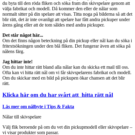
du byta till den röda fliken och söka fram din skivspelare genom att
välja fabrikat och modell. Då kommer den eller de nålar som
normalt sitter på din spelare att visas. Titta noga på bilderna så att det
blir rätt, det är inte ovanligt att spelare har fått andra pickuper under
årens gång eller att de tom såldes med andra pickuper.
Det står något här...
Om det finns någon beteckning på din pickup eller nål kan du söka i
fritextsökningen under den blå fliken. Det fungerar även att söka på
nålens färg.
Jag hittar inte!
Om du inte hittar rätt bland alla nålar kan du skicka ett mail till oss.
Ofta kan vi hitta rätt nål om vi får skivspelarens fabrikat och modell.
Om du skickar med en bild på pickupen ökar chansen att det blir
rätt.
Klicka här om du har svårt att hitta rätt nål
Läs mer om nålbyte i Tips & Fakta
Nålar till skivspelare
Välj flik beroende på om du vet din pickupmodell eller skivspelare –
vi visar produkter som passar.