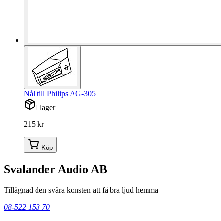
Nål till Philips AG-305
I lager
215 kr
Köp
Svalander Audio AB
Tillägnad den svåra konsten att få bra ljud hemma
08-522 153 70