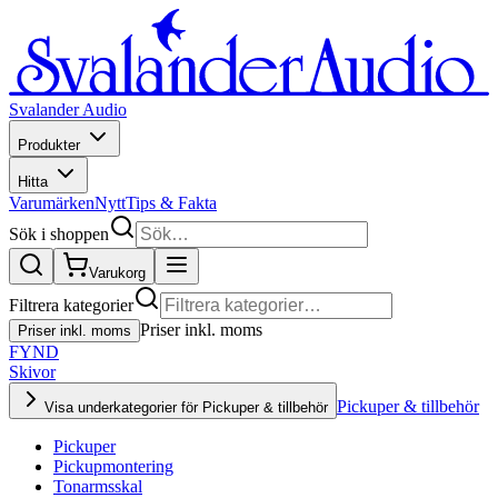
Svalander Audio
Produkter
Hitta
Varumärken
Nytt
Tips & Fakta
Sök i shoppen
Varukorg
Filtrera kategorier
Priser inkl. moms
Priser inkl. moms
FYND
Skivor
Pickuper & tillbehör
Visa underkategorier för Pickuper & tillbehör
Pickuper
Pickupmontering
Tonarmsskal