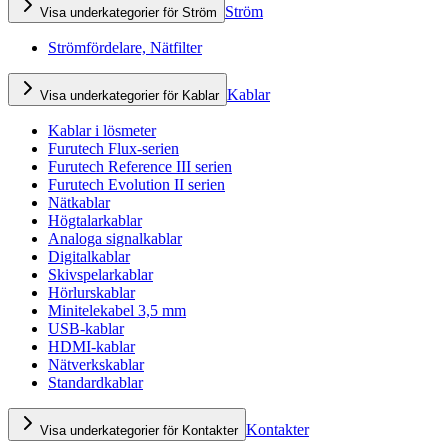
Ström
Visa underkategorier för Ström
Strömfördelare, Nätfilter
Kablar
Visa underkategorier för Kablar
Kablar i lösmeter
Furutech Flux-serien
Furutech Reference III serien
Furutech Evolution II serien
Nätkablar
Högtalarkablar
Analoga signalkablar
Digitalkablar
Skivspelarkablar
Hörlurskablar
Minitelekabel 3,5 mm
USB-kablar
HDMI-kablar
Nätverkskablar
Standardkablar
Kontakter
Visa underkategorier för Kontakter