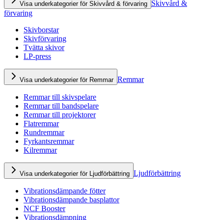
Skivvård &
Visa underkategorier för Skivvård & förvaring
förvaring
Skivborstar
Skivförvaring
Tvätta skivor
LP-press
Remmar
Visa underkategorier för Remmar
Remmar till skivspelare
Remmar till bandspelare
Remmar till projektorer
Flatremmar
Rundremmar
Fyrkantsremmar
Kilremmar
Ljudförbättring
Visa underkategorier för Ljudförbättring
Vibrationsdämpande fötter
Vibrationsdämpande basplattor
NCF Booster
Vibrationsdämpning