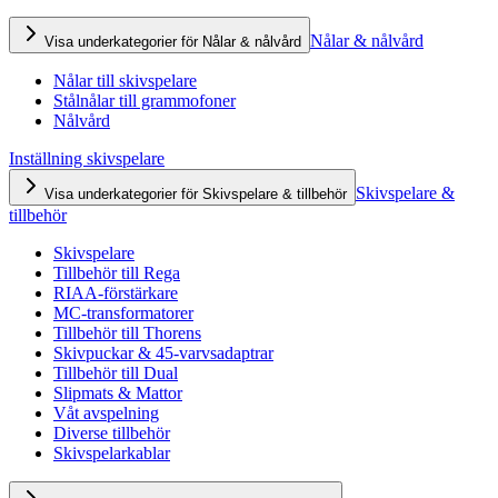
Nålar & nålvård
Visa underkategorier för Nålar & nålvård
Nålar till skivspelare
Stålnålar till grammofoner
Nålvård
Inställning skivspelare
Skivspelare &
Visa underkategorier för Skivspelare & tillbehör
tillbehör
Skivspelare
Tillbehör till Rega
RIAA-förstärkare
MC-transformatorer
Tillbehör till Thorens
Skivpuckar & 45-varvsadaptrar
Tillbehör till Dual
Slipmats & Mattor
Våt avspelning
Diverse tillbehör
Skivspelarkablar