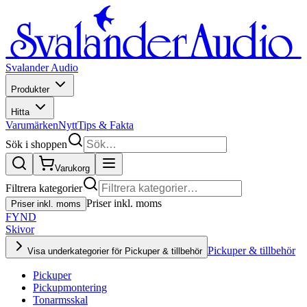
Svalander Audio
Produkter
Hitta
Varumärken
Nytt
Tips & Fakta
Sök i shoppen
Varukorg
Filtrera kategorier
Priser inkl. moms
Priser inkl. moms
FYND
Skivor
Pickuper & tillbehör
Visa underkategorier för Pickuper & tillbehör
Pickuper
Pickupmontering
Tonarmsskal