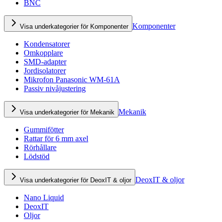
BNC
Komponenter
Visa underkategorier för Komponenter
Kondensatorer
Omkopplare
SMD-adapter
Jordisolatorer
Mikrofon Panasonic WM-61A
Passiv nivåjustering
Mekanik
Visa underkategorier för Mekanik
Gummifötter
Rattar för 6 mm axel
Rörhållare
Lödstöd
DeoxIT & oljor
Visa underkategorier för DeoxIT & oljor
Nano Liquid
DeoxIT
Oljor