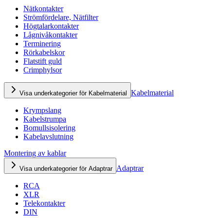
Nätkontakter
Strömfördelare, Nätfilter
Högtalarkontakter
Lågnivåkontakter
Terminering
Rörkabelskor
Flatstift guld
Crimphylsor
Kabelmaterial
Visa underkategorier för Kabelmaterial
Krympslang
Kabelstrumpa
Bomullsisolering
Kabelavslutning
Montering av kablar
Adaptrar
Visa underkategorier för Adaptrar
RCA
XLR
Telekontakter
DIN