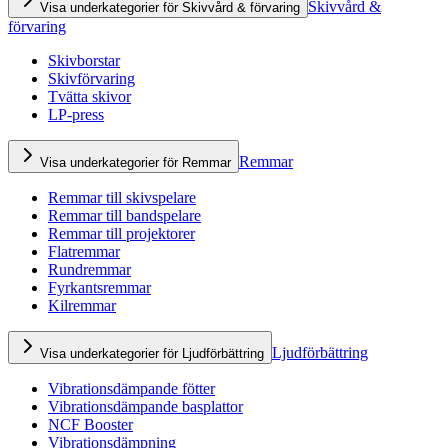
Skivvård &
Visa underkategorier för Skivvård & förvaring
förvaring
Skivborstar
Skivförvaring
Tvätta skivor
LP-press
Remmar
Visa underkategorier för Remmar
Remmar till skivspelare
Remmar till bandspelare
Remmar till projektorer
Flatremmar
Rundremmar
Fyrkantsremmar
Kilremmar
Ljudförbättring
Visa underkategorier för Ljudförbättring
Vibrationsdämpande fötter
Vibrationsdämpande basplattor
NCF Booster
Vibrationsdämpning