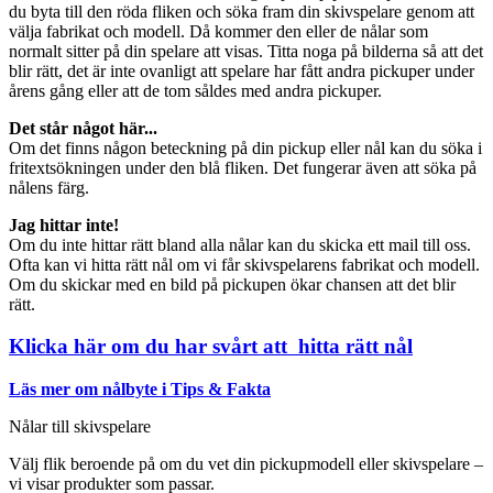
du byta till den röda fliken och söka fram din skivspelare genom att
välja fabrikat och modell. Då kommer den eller de nålar som
normalt sitter på din spelare att visas. Titta noga på bilderna så att det
blir rätt, det är inte ovanligt att spelare har fått andra pickuper under
årens gång eller att de tom såldes med andra pickuper.
Det står något här...
Om det finns någon beteckning på din pickup eller nål kan du söka i
fritextsökningen under den blå fliken. Det fungerar även att söka på
nålens färg.
Jag hittar inte!
Om du inte hittar rätt bland alla nålar kan du skicka ett mail till oss.
Ofta kan vi hitta rätt nål om vi får skivspelarens fabrikat och modell.
Om du skickar med en bild på pickupen ökar chansen att det blir
rätt.
Klicka här om du har svårt att hitta rätt nål
Läs mer om nålbyte i Tips & Fakta
Nålar till skivspelare
Välj flik beroende på om du vet din pickupmodell eller skivspelare –
vi visar produkter som passar.