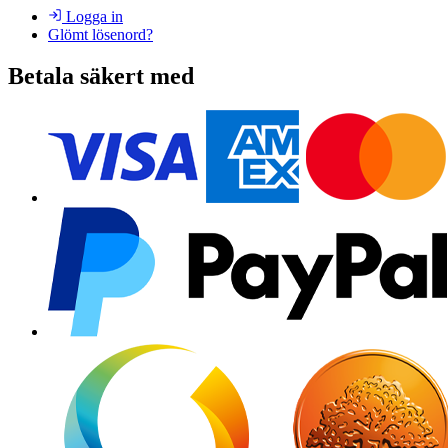
Logga in
Glömt lösenord?
Betala säkert med