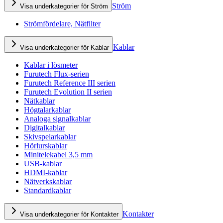
Ström
Visa underkategorier för Ström
Strömfördelare, Nätfilter
Kablar
Visa underkategorier för Kablar
Kablar i lösmeter
Furutech Flux-serien
Furutech Reference III serien
Furutech Evolution II serien
Nätkablar
Högtalarkablar
Analoga signalkablar
Digitalkablar
Skivspelarkablar
Hörlurskablar
Minitelekabel 3,5 mm
USB-kablar
HDMI-kablar
Nätverkskablar
Standardkablar
Kontakter
Visa underkategorier för Kontakter