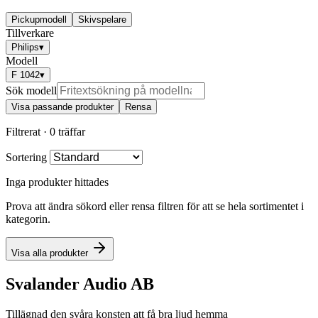
Pickupmodell
Skivspelare
Tillverkare
Philips
▾
Modell
F 1042
▾
Sök modell
Visa passande produkter
Rensa
Filtrerat ·
0 träffar
Sortering
Inga produkter hittades
Prova att ändra sökord eller rensa filtren för att se hela sortimentet i
kategorin.
Visa alla produkter
Svalander Audio AB
Tillägnad den svåra konsten att få bra ljud hemma