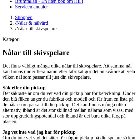
Brumfällan - En liten bok om HiFi
Servicemanualer
Shoppen
/
Nålar & nålvård
/
Nålar till skivspelare
Kategori
Nålar till skivspelare
Det finns väldigt många olika nålar till skivspelare. Att samma nål
kan finnas under flera namn eller fabrikat gör det än svårare att veta
vilken nål som passar till just din skivspelare.
Sök efter din pickup
Det säkraste är om du vet vad din pickup har för beteckning. Under
den blå fliken anger du fabrikat och modell och får fram en lista på
de nålar som passar till din pickup. Det kan finnas många olika
alternativ, ibland är det stor skillnad mellan nålarna som visas, med
stor uppgraderingspotential och ibland är det bara olika färg på
plasten.
Jag vet inte vad jag har för pickup
Om du inte vet vad det sitter för någon pickup på din spelare så kan