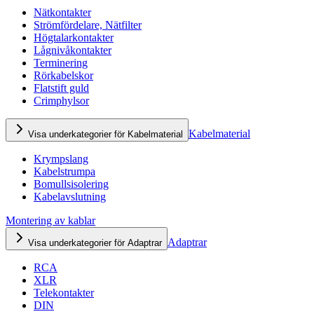
Nätkontakter
Strömfördelare, Nätfilter
Högtalarkontakter
Lågnivåkontakter
Terminering
Rörkabelskor
Flatstift guld
Crimphylsor
Kabelmaterial
Visa underkategorier för Kabelmaterial
Krympslang
Kabelstrumpa
Bomullsisolering
Kabelavslutning
Montering av kablar
Adaptrar
Visa underkategorier för Adaptrar
RCA
XLR
Telekontakter
DIN