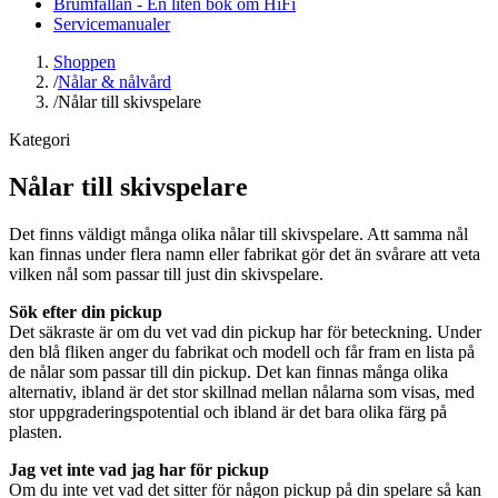
Brumfällan - En liten bok om HiFi
Servicemanualer
Shoppen
/
Nålar & nålvård
/
Nålar till skivspelare
Kategori
Nålar till skivspelare
Det finns väldigt många olika nålar till skivspelare. Att samma nål
kan finnas under flera namn eller fabrikat gör det än svårare att veta
vilken nål som passar till just din skivspelare.
Sök efter din pickup
Det säkraste är om du vet vad din pickup har för beteckning. Under
den blå fliken anger du fabrikat och modell och får fram en lista på
de nålar som passar till din pickup. Det kan finnas många olika
alternativ, ibland är det stor skillnad mellan nålarna som visas, med
stor uppgraderingspotential och ibland är det bara olika färg på
plasten.
Jag vet inte vad jag har för pickup
Om du inte vet vad det sitter för någon pickup på din spelare så kan