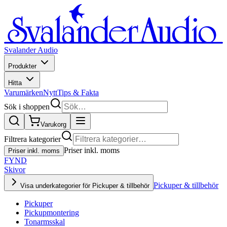
Svalander Audio
Produkter
Hitta
Varumärken
Nytt
Tips & Fakta
Sök i shoppen
Varukorg
Filtrera kategorier
Priser inkl. moms
Priser inkl. moms
FYND
Skivor
Pickuper & tillbehör
Visa underkategorier för Pickuper & tillbehör
Pickuper
Pickupmontering
Tonarmsskal