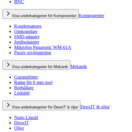
BNC
Komponenter
Visa underkategorier för Komponenter
Kondensatorer
Omkopplare
SMD-adapter
Jordisolatorer
Mikrofon Panasonic WM-61A
Passiv nivåjustering
Mekanik
Visa underkategorier för Mekanik
Gummifötter
Rattar för 6 mm axel
Rörhållare
Lödstöd
DeoxIT & oljor
Visa underkategorier för DeoxIT & oljor
Nano Liquid
DeoxIT
Oljor