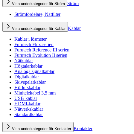
Ström
Visa underkategorier för Ström
Strömfördelare, Nätfilter
Kablar
Visa underkategorier för Kablar
Kablar i lösmeter
Furutech Flux-serien
Furutech Reference III serien
Furutech Evolution II serien
Nätkablar
Högtalarkablar
Analoga signalkablar
Digitalkablar
Skivspelarkablar
Hörlurskablar
Minitelekabel 3,5 mm
USB-kablar
HDMI-kablar
Nätverkskablar
Standardkablar
Kontakter
Visa underkategorier för Kontakter