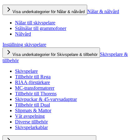
Nålar & nålvård
Visa underkategorier för Nålar & nålvård
Nålar till skivspelare
Stålnålar till grammofoner
Nålvård
Inställning skivspelare
Skivspelare &
Visa underkategorier för Skivspelare & tillbehör
tillbehör
Skivspelare
Tillbehör till Rega
RIAA-förstärkare
MC-transformatorer
Tillbehör till Thorens
Skivpuckar & 45-varvsadaptrar
Tillbehör till Dual
Slipmats & Mattor
Våt avspelning
Diverse tillbehör
Skivspelarkablar