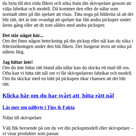
du byta till den röda fliken och söka fram din skivspelare genom att
välja fabrikat och modell. Då kommer den eller de nålar som
normalt sitter på din spelare att visas. Titta noga på bilderna så att det
blir rätt, det är inte ovanligt att spelare har fått andra pickuper under
årens gång eller att de tom såldes med andra pickuper.
Det står något här...
Om det finns någon beteckning på din pickup eller nål kan du söka i
fritextsökningen under den blå fliken. Det fungerar även att söka på
nålens färg.
Jag hittar inte!
Om du inte hittar rätt bland alla nålar kan du skicka ett mail till oss.
Ofta kan vi hitta rätt nål om vi får skivspelarens fabrikat och modell.
Om du skickar med en bild på pickupen ökar chansen att det blir
rätt.
Klicka här om du har svårt att hitta rätt nål
Läs mer om nålbyte i Tips & Fakta
Nålar till skivspelare
Välj flik beroende på om du vet din pickupmodell eller skivspelare –
vi visar produkter som passar.