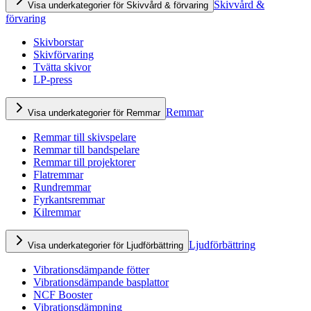
Skivvård &
Visa underkategorier för Skivvård & förvaring
förvaring
Skivborstar
Skivförvaring
Tvätta skivor
LP-press
Remmar
Visa underkategorier för Remmar
Remmar till skivspelare
Remmar till bandspelare
Remmar till projektorer
Flatremmar
Rundremmar
Fyrkantsremmar
Kilremmar
Ljudförbättring
Visa underkategorier för Ljudförbättring
Vibrationsdämpande fötter
Vibrationsdämpande basplattor
NCF Booster
Vibrationsdämpning