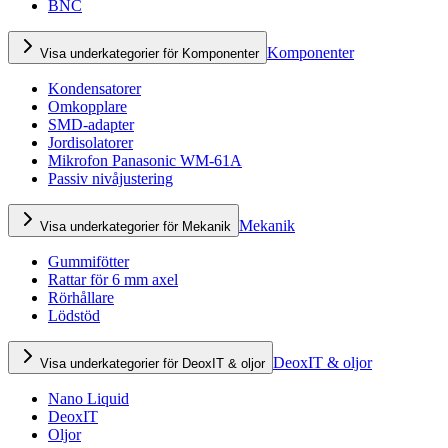
BNC
Komponenter
Visa underkategorier för Komponenter
Kondensatorer
Omkopplare
SMD-adapter
Jordisolatorer
Mikrofon Panasonic WM-61A
Passiv nivåjustering
Mekanik
Visa underkategorier för Mekanik
Gummifötter
Rattar för 6 mm axel
Rörhållare
Lödstöd
DeoxIT & oljor
Visa underkategorier för DeoxIT & oljor
Nano Liquid
DeoxIT
Oljor