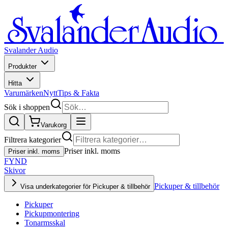
Svalander Audio
Produkter
Hitta
Varumärken
Nytt
Tips & Fakta
Sök i shoppen
Varukorg
Filtrera kategorier
Priser inkl. moms
Priser inkl. moms
FYND
Skivor
Pickuper & tillbehör
Visa underkategorier för Pickuper & tillbehör
Pickuper
Pickupmontering
Tonarmsskal