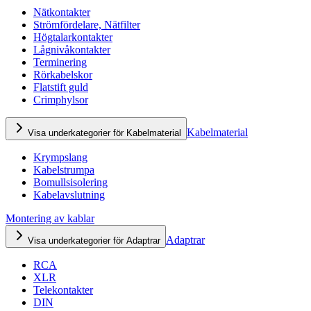
Nätkontakter
Strömfördelare, Nätfilter
Högtalarkontakter
Lågnivåkontakter
Terminering
Rörkabelskor
Flatstift guld
Crimphylsor
Kabelmaterial
Visa underkategorier för Kabelmaterial
Krympslang
Kabelstrumpa
Bomullsisolering
Kabelavslutning
Montering av kablar
Adaptrar
Visa underkategorier för Adaptrar
RCA
XLR
Telekontakter
DIN