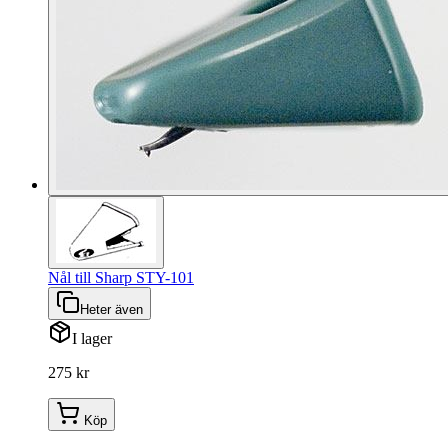
Nål till Sharp STY-101
Heter även
I lager
275 kr
Köp