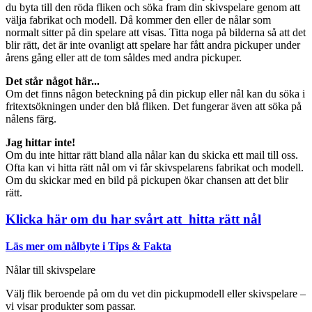
du byta till den röda fliken och söka fram din skivspelare genom att
välja fabrikat och modell. Då kommer den eller de nålar som
normalt sitter på din spelare att visas. Titta noga på bilderna så att det
blir rätt, det är inte ovanligt att spelare har fått andra pickuper under
årens gång eller att de tom såldes med andra pickuper.
Det står något här...
Om det finns någon beteckning på din pickup eller nål kan du söka i
fritextsökningen under den blå fliken. Det fungerar även att söka på
nålens färg.
Jag hittar inte!
Om du inte hittar rätt bland alla nålar kan du skicka ett mail till oss.
Ofta kan vi hitta rätt nål om vi får skivspelarens fabrikat och modell.
Om du skickar med en bild på pickupen ökar chansen att det blir
rätt.
Klicka här om du har svårt att hitta rätt nål
Läs mer om nålbyte i Tips & Fakta
Nålar till skivspelare
Välj flik beroende på om du vet din pickupmodell eller skivspelare –
vi visar produkter som passar.