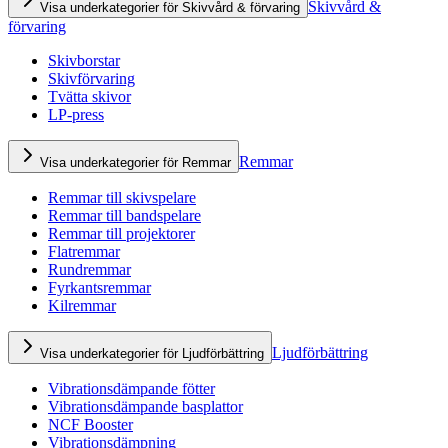
Skivvård &
Visa underkategorier för Skivvård & förvaring
förvaring
Skivborstar
Skivförvaring
Tvätta skivor
LP-press
Remmar
Visa underkategorier för Remmar
Remmar till skivspelare
Remmar till bandspelare
Remmar till projektorer
Flatremmar
Rundremmar
Fyrkantsremmar
Kilremmar
Ljudförbättring
Visa underkategorier för Ljudförbättring
Vibrationsdämpande fötter
Vibrationsdämpande basplattor
NCF Booster
Vibrationsdämpning