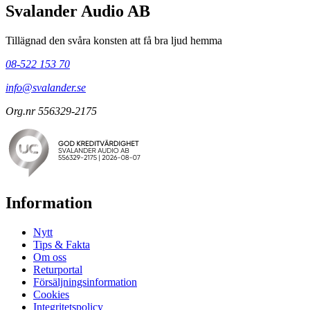
Svalander Audio AB
Tillägnad den svåra konsten att få bra ljud hemma
08-522 153 70
info@svalander.se
Org.nr 556329-2175
Information
Nytt
Tips & Fakta
Om oss
Returportal
Försäljningsinformation
Cookies
Integritetspolicy