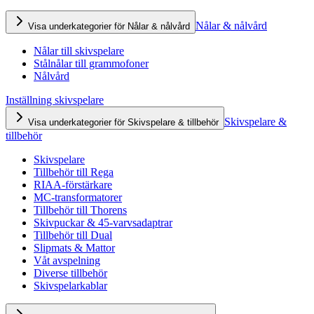
Nålar & nålvård
Visa underkategorier för Nålar & nålvård
Nålar till skivspelare
Stålnålar till grammofoner
Nålvård
Inställning skivspelare
Skivspelare &
Visa underkategorier för Skivspelare & tillbehör
tillbehör
Skivspelare
Tillbehör till Rega
RIAA-förstärkare
MC-transformatorer
Tillbehör till Thorens
Skivpuckar & 45-varvsadaptrar
Tillbehör till Dual
Slipmats & Mattor
Våt avspelning
Diverse tillbehör
Skivspelarkablar