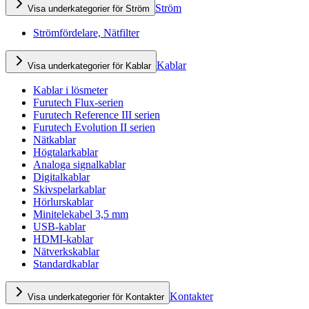
Ström
Visa underkategorier för Ström
Strömfördelare, Nätfilter
Kablar
Visa underkategorier för Kablar
Kablar i lösmeter
Furutech Flux-serien
Furutech Reference III serien
Furutech Evolution II serien
Nätkablar
Högtalarkablar
Analoga signalkablar
Digitalkablar
Skivspelarkablar
Hörlurskablar
Minitelekabel 3,5 mm
USB-kablar
HDMI-kablar
Nätverkskablar
Standardkablar
Kontakter
Visa underkategorier för Kontakter