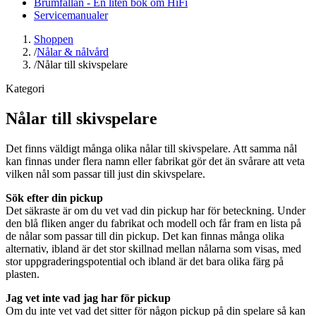
Brumfällan - En liten bok om HiFi
Servicemanualer
Shoppen
/
Nålar & nålvård
/
Nålar till skivspelare
Kategori
Nålar till skivspelare
Det finns väldigt många olika nålar till skivspelare. Att samma nål
kan finnas under flera namn eller fabrikat gör det än svårare att veta
vilken nål som passar till just din skivspelare.
Sök efter din pickup
Det säkraste är om du vet vad din pickup har för beteckning. Under
den blå fliken anger du fabrikat och modell och får fram en lista på
de nålar som passar till din pickup. Det kan finnas många olika
alternativ, ibland är det stor skillnad mellan nålarna som visas, med
stor uppgraderingspotential och ibland är det bara olika färg på
plasten.
Jag vet inte vad jag har för pickup
Om du inte vet vad det sitter för någon pickup på din spelare så kan