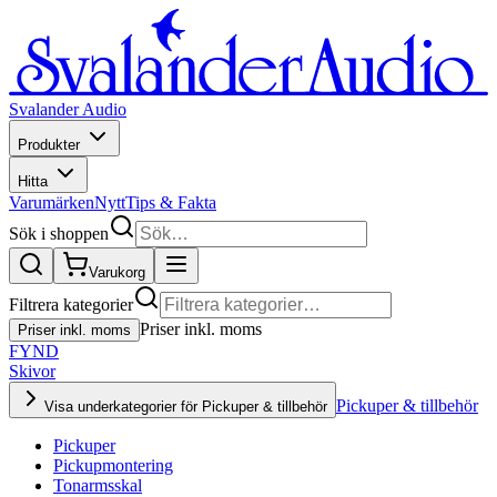
Svalander Audio
Produkter
Hitta
Varumärken
Nytt
Tips & Fakta
Sök i shoppen
Varukorg
Filtrera kategorier
Priser inkl. moms
Priser inkl. moms
FYND
Skivor
Pickuper & tillbehör
Visa underkategorier för Pickuper & tillbehör
Pickuper
Pickupmontering
Tonarmsskal