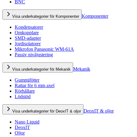
BNC
Komponenter
Visa underkategorier för Komponenter
Kondensatorer
Omkopplare
SMD-adapter
Jordisolatorer
Mikrofon Panasonic WM-61A
Passiv nivåjustering
Mekanik
Visa underkategorier för Mekanik
Gummifötter
Rattar för 6 mm axel
Rörhållare
Lödstöd
DeoxIT & oljor
Visa underkategorier för DeoxIT & oljor
Nano Liquid
DeoxIT
Oljor