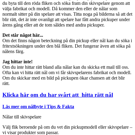
du byta till den röda fliken och söka fram din skivspelare genom att
välja fabrikat och modell. Då kommer den eller de nålar som
normalt sitter på din spelare att visas. Titta noga på bilderna så att det
blir rätt, det är inte ovanligt att spelare har fått andra pickuper under
årens gång eller att de tom såldes med andra pickuper.
Det står något här...
Om det finns någon beteckning på din pickup eller nål kan du söka i
fritextsökningen under den blå fliken. Det fungerar även att söka på
nålens färg.
Jag hittar inte!
Om du inte hittar rätt bland alla nålar kan du skicka ett mail till oss.
Ofta kan vi hitta rätt nål om vi får skivspelarens fabrikat och modell.
Om du skickar med en bild på pickupen ökar chansen att det blir
rätt.
Klicka här om du har svårt att hitta rätt nål
Läs mer om nålbyte i Tips & Fakta
Nålar till skivspelare
Välj flik beroende på om du vet din pickupmodell eller skivspelare –
vi visar produkter som passar.