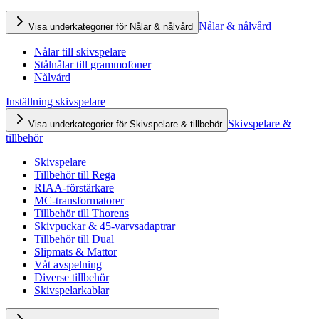
Nålar & nålvård
Visa underkategorier för Nålar & nålvård
Nålar till skivspelare
Stålnålar till grammofoner
Nålvård
Inställning skivspelare
Skivspelare &
Visa underkategorier för Skivspelare & tillbehör
tillbehör
Skivspelare
Tillbehör till Rega
RIAA-förstärkare
MC-transformatorer
Tillbehör till Thorens
Skivpuckar & 45-varvsadaptrar
Tillbehör till Dual
Slipmats & Mattor
Våt avspelning
Diverse tillbehör
Skivspelarkablar