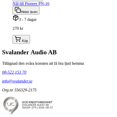
Nål till Pioneer PN-16
Heter även
3 - 7 dagar
270 kr
Köp
Svalander Audio AB
Tillägnad den svåra konsten att få bra ljud hemma
08-522 153 70
info@svalander.se
Org.nr 556329-2175