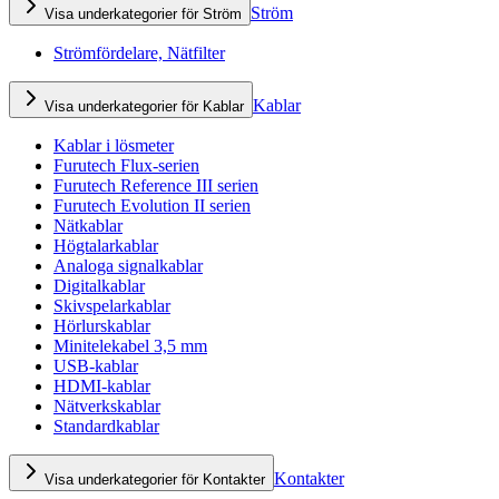
Ström
Visa underkategorier för Ström
Strömfördelare, Nätfilter
Kablar
Visa underkategorier för Kablar
Kablar i lösmeter
Furutech Flux-serien
Furutech Reference III serien
Furutech Evolution II serien
Nätkablar
Högtalarkablar
Analoga signalkablar
Digitalkablar
Skivspelarkablar
Hörlurskablar
Minitelekabel 3,5 mm
USB-kablar
HDMI-kablar
Nätverkskablar
Standardkablar
Kontakter
Visa underkategorier för Kontakter