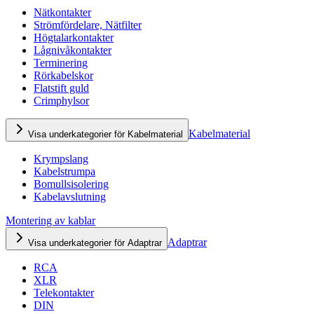
Nätkontakter
Strömfördelare, Nätfilter
Högtalarkontakter
Lågnivåkontakter
Terminering
Rörkabelskor
Flatstift guld
Crimphylsor
Kabelmaterial
Visa underkategorier för Kabelmaterial
Krympslang
Kabelstrumpa
Bomullsisolering
Kabelavslutning
Montering av kablar
Adaptrar
Visa underkategorier för Adaptrar
RCA
XLR
Telekontakter
DIN