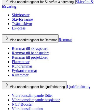
Skivvård &
Visa underkategorier för Skivvård & förvaring
förvaring
Skivborstar
Skivförvaring
Tvätta skivor
LP-press
Remmar
Visa underkategorier för Remmar
Remmar till skivspelare
Remmar till bandspelare
Remmar till projektorer
Flatremmar
Rundremmar
Fyrkantsremmar
Kilremmar
Ljudförbättring
Visa underkategorier för Ljudförbättring
Vibrationsdämpande fötter
Vibrationsdämpande basplattor
NCF Booster
Vibrationsdämpning