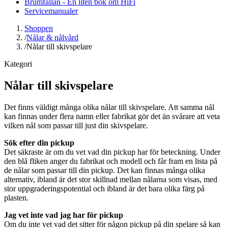
Brumfällan - En liten bok om HiFi
Servicemanualer
Shoppen
/
Nålar & nålvård
/
Nålar till skivspelare
Kategori
Nålar till skivspelare
Det finns väldigt många olika nålar till skivspelare. Att samma nål
kan finnas under flera namn eller fabrikat gör det än svårare att veta
vilken nål som passar till just din skivspelare.
Sök efter din pickup
Det säkraste är om du vet vad din pickup har för beteckning. Under
den blå fliken anger du fabrikat och modell och får fram en lista på
de nålar som passar till din pickup. Det kan finnas många olika
alternativ, ibland är det stor skillnad mellan nålarna som visas, med
stor uppgraderingspotential och ibland är det bara olika färg på
plasten.
Jag vet inte vad jag har för pickup
Om du inte vet vad det sitter för någon pickup på din spelare så kan