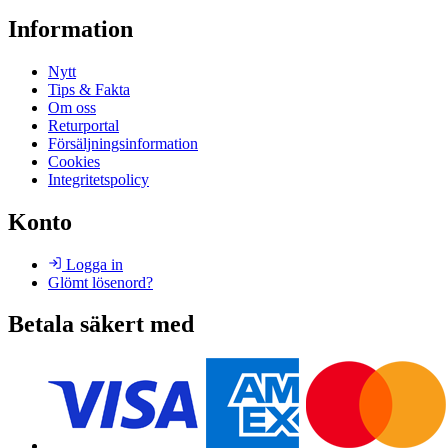
Information
Nytt
Tips & Fakta
Om oss
Returportal
Försäljningsinformation
Cookies
Integritetspolicy
Konto
Logga in
Glömt lösenord?
Betala säkert med