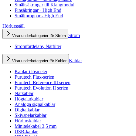
Smältsäkringar till Klangmodul
Finsäkringar - High End
Smältproppar - High End
Hörlursställ
Ström
Visa underkategorier för Ström
Strömfördelare, Nätfilter
Kablar
Visa underkategorier för Kablar
Kablar i lösmeter
Furutech Flux-serien
Furutech Reference III serien
Furutech Evolution II serien
Nätkablar
Högtalarkablar
Analoga signalkablar
Digitalkablar
Skivspelarkablar
Hörlurskablar
Minitelekabel 3,5 mm
USB-kablar