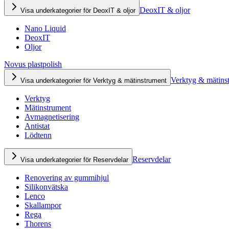
DeoxIT & oljor
Visa underkategorier för DeoxIT & oljor
Nano Liquid
DeoxIT
Oljor
Novus plastpolish
Verktyg & mätins
Visa underkategorier för Verktyg & mätinstrument
Verktyg
Mätinstrument
Avmagnetisering
Antistat
Lödtenn
Reservdelar
Visa underkategorier för Reservdelar
Renovering av gummihjul
Silikonvätska
Lenco
Skallampor
Rega
Thorens