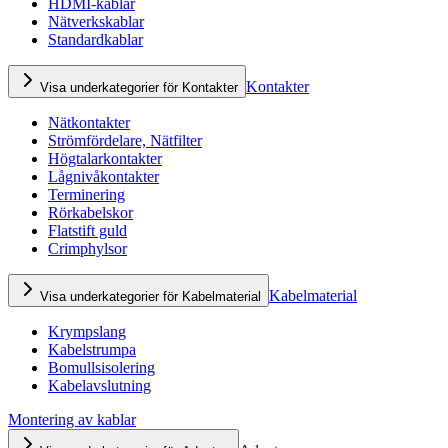
HDMI-kablar
Nätverkskablar
Standardkablar
Kontakter
Visa underkategorier för Kontakter
Nätkontakter
Strömfördelare, Nätfilter
Högtalarkontakter
Lågnivåkontakter
Terminering
Rörkabelskor
Flatstift guld
Crimphylsor
Kabelmaterial
Visa underkategorier för Kabelmaterial
Krympslang
Kabelstrumpa
Bomullsisolering
Kabelavslutning
Montering av kablar