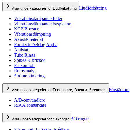
Ljudförbättring
Visa underkategorier för Ljudförbättring
Vibrationsdämpande fötter
Vibrationsdämpande basplattor
NCF Booster
Vibrationsdämpning
Akustikmaterial
Furutech DeMag Alpha
Antistat
Tube Rings
Spikes & brickor
Faskontroll
Rumsanalys
Strömoptimering
Förstärkare
Visa underkategorier för Förstärkare, Dacar & Streamers
A/D-omvandlare
RIAA-förstärkare
Säkringar
Visa underkategorier för Säkringar
Klangmodul - Säkringshållare