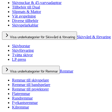
Skivpuckar & 45-varvsadaptrar
Tillbehör till Dual
Slipmats & Mattor
Våt avspelning
Diverse tillbehör
Skivspelarkablar
Skivvård & förvaring
Visa underkategorier för Skivvård & förvaring
Skivborstar
Skivförvaring
Tvätta skivor
LP-press
Remmar
Visa underkategorier för Remmar
Remmar till skivspelare
Remmar till bandspelare
Remmar till projektorer
Flatremmar
Rundremmar
Fyrkantsremmar
Kilremmar