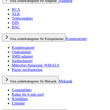
Adaptrar
Visa underkategorier för Adaptrar
RCA
XLR
Telekontakter
DIN
BNC
Komponenter
Visa underkategorier för Komponenter
Kondensatorer
Omkopplare
SMD-adapter
Jordisolatorer
Mikrofon Panasonic WM-61A
Passiv nivåjustering
Mekanik
Visa underkategorier för Mekanik
Gummifötter
Rattar för 6 mm axel
Rörhållare
Lödstöd