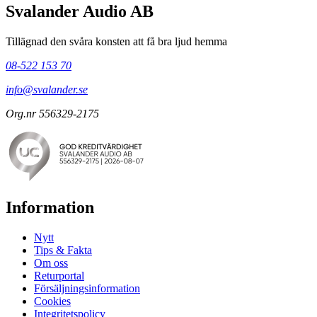
Svalander Audio AB
Tillägnad den svåra konsten att få bra ljud hemma
08-522 153 70
info@svalander.se
Org.nr 556329-2175
Information
Nytt
Tips & Fakta
Om oss
Returportal
Försäljningsinformation
Cookies
Integritetspolicy