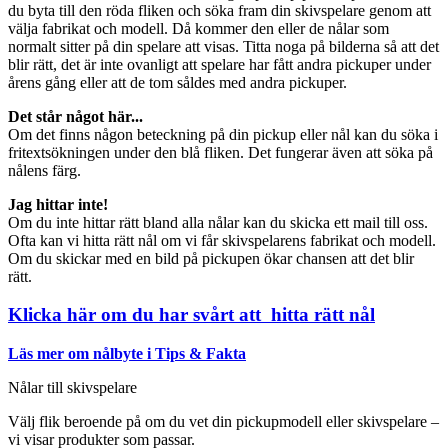
du byta till den röda fliken och söka fram din skivspelare genom att
välja fabrikat och modell. Då kommer den eller de nålar som
normalt sitter på din spelare att visas. Titta noga på bilderna så att det
blir rätt, det är inte ovanligt att spelare har fått andra pickuper under
årens gång eller att de tom såldes med andra pickuper.
Det står något här...
Om det finns någon beteckning på din pickup eller nål kan du söka i
fritextsökningen under den blå fliken. Det fungerar även att söka på
nålens färg.
Jag hittar inte!
Om du inte hittar rätt bland alla nålar kan du skicka ett mail till oss.
Ofta kan vi hitta rätt nål om vi får skivspelarens fabrikat och modell.
Om du skickar med en bild på pickupen ökar chansen att det blir
rätt.
Klicka här om du har svårt att hitta rätt nål
Läs mer om nålbyte i Tips & Fakta
Nålar till skivspelare
Välj flik beroende på om du vet din pickupmodell eller skivspelare –
vi visar produkter som passar.