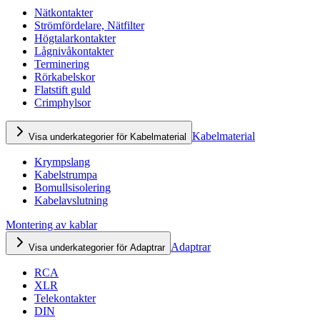
Nätkontakter
Strömfördelare, Nätfilter
Högtalarkontakter
Lågnivåkontakter
Terminering
Rörkabelskor
Flatstift guld
Crimphylsor
Kabelmaterial
Visa underkategorier för Kabelmaterial
Krympslang
Kabelstrumpa
Bomullsisolering
Kabelavslutning
Montering av kablar
Adaptrar
Visa underkategorier för Adaptrar
RCA
XLR
Telekontakter
DIN