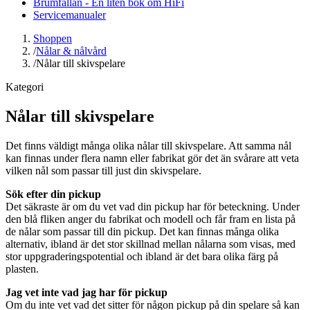
Brumfällan - En liten bok om HiFi
Servicemanualer
Shoppen
/
Nålar & nålvård
/
Nålar till skivspelare
Kategori
Nålar till skivspelare
Det finns väldigt många olika nålar till skivspelare. Att samma nål
kan finnas under flera namn eller fabrikat gör det än svårare att veta
vilken nål som passar till just din skivspelare.
Sök efter din pickup
Det säkraste är om du vet vad din pickup har för beteckning. Under
den blå fliken anger du fabrikat och modell och får fram en lista på
de nålar som passar till din pickup. Det kan finnas många olika
alternativ, ibland är det stor skillnad mellan nålarna som visas, med
stor uppgraderingspotential och ibland är det bara olika färg på
plasten.
Jag vet inte vad jag har för pickup
Om du inte vet vad det sitter för någon pickup på din spelare så kan