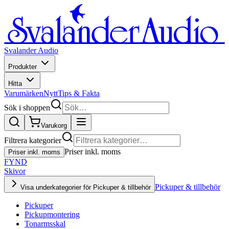
Svalander Audio
Produkter
Hitta
Varumärken
Nytt
Tips & Fakta
Sök i shoppen
Varukorg
Filtrera kategorier
Priser inkl. moms
Priser inkl. moms
FYND
Skivor
Pickuper & tillbehör
Visa underkategorier för Pickuper & tillbehör
Pickuper
Pickupmontering
Tonarmsskal