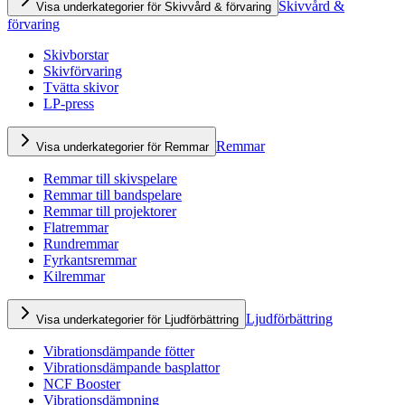
Skivvård &
Visa underkategorier för Skivvård & förvaring
förvaring
Skivborstar
Skivförvaring
Tvätta skivor
LP-press
Remmar
Visa underkategorier för Remmar
Remmar till skivspelare
Remmar till bandspelare
Remmar till projektorer
Flatremmar
Rundremmar
Fyrkantsremmar
Kilremmar
Ljudförbättring
Visa underkategorier för Ljudförbättring
Vibrationsdämpande fötter
Vibrationsdämpande basplattor
NCF Booster
Vibrationsdämpning