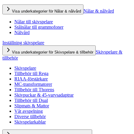
Nålar & nålvård
Visa underkategorier för Nålar & nålvård
Nålar till skivspelare
Stålnålar till grammofoner
Nålvård
Inställning skivspelare
Skivspelare &
Visa underkategorier för Skivspelare & tillbehör
tillbehör
Skivspelare
Tillbehör till Rega
RIAA-förstärkare
MC-transformatorer
Tillbehör till Thorens
Skivpuckar & 45-varvsadaptrar
Tillbehör till Dual
Slipmats & Mattor
Våt avspelning
Diverse tillbehör
Skivspelarkablar