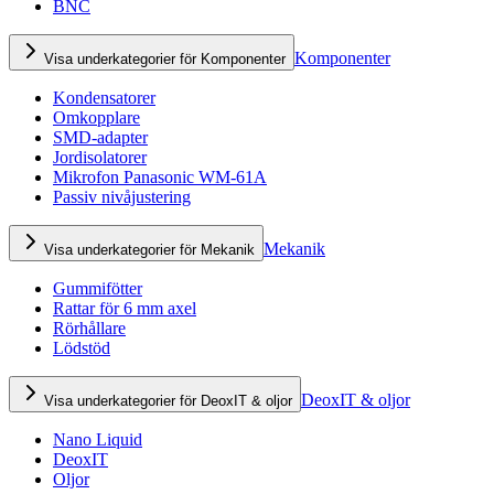
BNC
Komponenter
Visa underkategorier för Komponenter
Kondensatorer
Omkopplare
SMD-adapter
Jordisolatorer
Mikrofon Panasonic WM-61A
Passiv nivåjustering
Mekanik
Visa underkategorier för Mekanik
Gummifötter
Rattar för 6 mm axel
Rörhållare
Lödstöd
DeoxIT & oljor
Visa underkategorier för DeoxIT & oljor
Nano Liquid
DeoxIT
Oljor