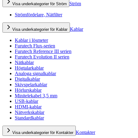
Ström
Visa underkategorier för Ström
Strömfördelare, Nätfilter
Kablar
Visa underkategorier för Kablar
Kablar i lösmeter
Furutech Flux-serien
Furutech Reference III serien
Furutech Evolution II serien
Nätkablar
Högtalarkablar
Analoga signalkablar
Digitalkablar
Skivspelarkablar
Hörlurskablar
Minitelekabel 3,5 mm
USB-kablar
HDMI-kablar
Nätverkskablar
Standardkablar
Kontakter
Visa underkategorier för Kontakter