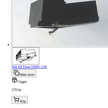
Nål till Dual DMS-236
Heter även
I lager
270 kr
Köp