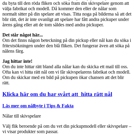
du byta till den röda fliken och söka fram din skivspelare genom att
välja fabrikat och modell. Då kommer den eller de nålar som
normalt sitter på din spelare att visas. Titta noga på bilderna så att det
blir rätt, det är inte ovanligt att spelare har fått andra pickuper under
årens gång eller att de tom såldes med andra pickuper.
Det står något här...
Om det finns någon beteckning på din pickup eller nål kan du söka i
fritextsökningen under den blå fliken. Det fungerar även att söka på
nålens färg.
Jag hittar inte!
Om du inte hittar rätt bland alla nålar kan du skicka ett mail till oss.
Ofta kan vi hitta rätt nål om vi får skivspelarens fabrikat och modell.
Om du skickar med en bild på pickupen ökar chansen att det blir
rätt.
Klicka här om du har svårt att hitta rätt nål
Läs mer om nålbyte i Tips & Fakta
Nålar till skivspelare
Välj flik beroende på om du vet din pickupmodell eller skivspelare –
vi visar produkter som passar.