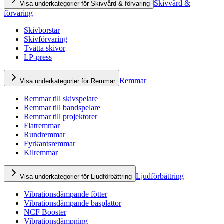
Skivvård &
Visa underkategorier för Skivvård & förvaring
förvaring
Skivborstar
Skivförvaring
Tvätta skivor
LP-press
Remmar
Visa underkategorier för Remmar
Remmar till skivspelare
Remmar till bandspelare
Remmar till projektorer
Flatremmar
Rundremmar
Fyrkantsremmar
Kilremmar
Ljudförbättring
Visa underkategorier för Ljudförbättring
Vibrationsdämpande fötter
Vibrationsdämpande basplattor
NCF Booster
Vibrationsdämpning