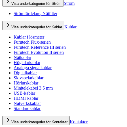
Ström
Visa underkategorier för Ström
Strömfördelare, Nätfilter
Kablar
Visa underkategorier för Kablar
Kablar i lösmeter
Furutech Flux-serien
Furutech Reference III serien
Furutech Evolution II serien
Nätkablar
Högtalarkablar
Analoga signalkablar
Digitalkablar
Skivspelarkablar
Hörlurskablar
Minitelekabel 3,5 mm
USB-kablar
HDMI-kablar
Nätverkskablar
Standardkablar
Kontakter
Visa underkategorier för Kontakter