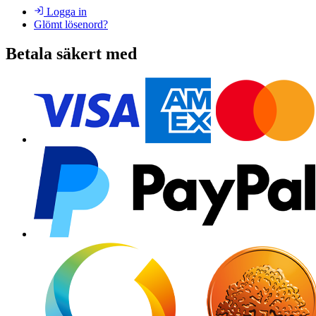
Logga in
Glömt lösenord?
Betala säkert med