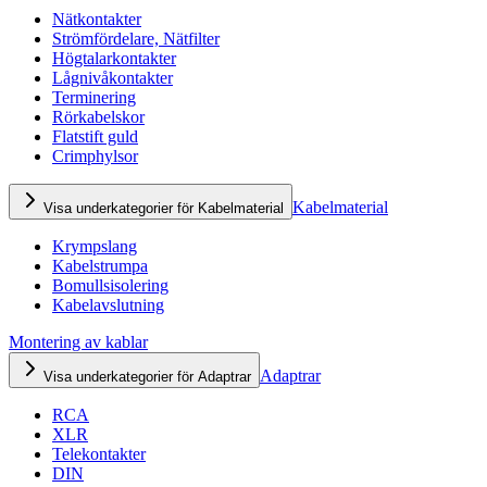
Nätkontakter
Strömfördelare, Nätfilter
Högtalarkontakter
Lågnivåkontakter
Terminering
Rörkabelskor
Flatstift guld
Crimphylsor
Kabelmaterial
Visa underkategorier för Kabelmaterial
Krympslang
Kabelstrumpa
Bomullsisolering
Kabelavslutning
Montering av kablar
Adaptrar
Visa underkategorier för Adaptrar
RCA
XLR
Telekontakter
DIN