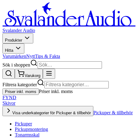
Svalander Audio
Produkter
Hitta
Varumärken
Nytt
Tips & Fakta
Sök i shoppen
Varukorg
Filtrera kategorier
Priser inkl. moms
Priser inkl. moms
FYND
Skivor
Pickuper & tillbehör
Visa underkategorier för Pickuper & tillbehör
Pickuper
Pickupmontering
Tonarmsskal