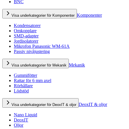
BNC
Komponenter
Visa underkategorier för Komponenter
Kondensatorer
Omkopplare
SMD-adapter
Jordisolatorer
Mikrofon Panasonic WM-61A
Passiv nivåjustering
Mekanik
Visa underkategorier för Mekanik
Gummifötter
Rattar för 6 mm axel
Rörhållare
Lödstöd
DeoxIT & oljor
Visa underkategorier för DeoxIT & oljor
Nano Liquid
DeoxIT
Oljor