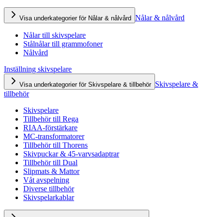
Nålar & nålvård
Visa underkategorier för Nålar & nålvård
Nålar till skivspelare
Stålnålar till grammofoner
Nålvård
Inställning skivspelare
Skivspelare &
Visa underkategorier för Skivspelare & tillbehör
tillbehör
Skivspelare
Tillbehör till Rega
RIAA-förstärkare
MC-transformatorer
Tillbehör till Thorens
Skivpuckar & 45-varvsadaptrar
Tillbehör till Dual
Slipmats & Mattor
Våt avspelning
Diverse tillbehör
Skivspelarkablar