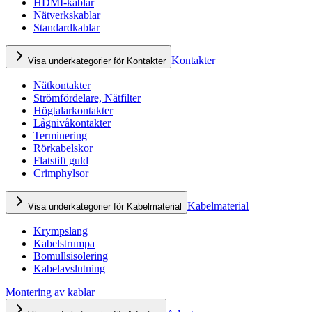
HDMI-kablar
Nätverkskablar
Standardkablar
Kontakter
Visa underkategorier för Kontakter
Nätkontakter
Strömfördelare, Nätfilter
Högtalarkontakter
Lågnivåkontakter
Terminering
Rörkabelskor
Flatstift guld
Crimphylsor
Kabelmaterial
Visa underkategorier för Kabelmaterial
Krympslang
Kabelstrumpa
Bomullsisolering
Kabelavslutning
Montering av kablar