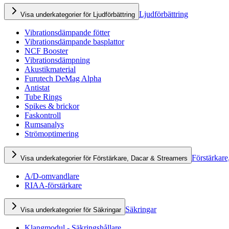
Ljudförbättring
Visa underkategorier för Ljudförbättring
Vibrationsdämpande fötter
Vibrationsdämpande basplattor
NCF Booster
Vibrationsdämpning
Akustikmaterial
Furutech DeMag Alpha
Antistat
Tube Rings
Spikes & brickor
Faskontroll
Rumsanalys
Strömoptimering
Förstärkare
Visa underkategorier för Förstärkare, Dacar & Streamers
A/D-omvandlare
RIAA-förstärkare
Säkringar
Visa underkategorier för Säkringar
Klangmodul - Säkringshållare