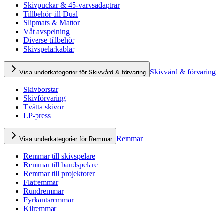
Skivpuckar & 45-varvsadaptrar
Tillbehör till Dual
Slipmats & Mattor
Våt avspelning
Diverse tillbehör
Skivspelarkablar
Skivvård & förvaring
Visa underkategorier för Skivvård & förvaring
Skivborstar
Skivförvaring
Tvätta skivor
LP-press
Remmar
Visa underkategorier för Remmar
Remmar till skivspelare
Remmar till bandspelare
Remmar till projektorer
Flatremmar
Rundremmar
Fyrkantsremmar
Kilremmar