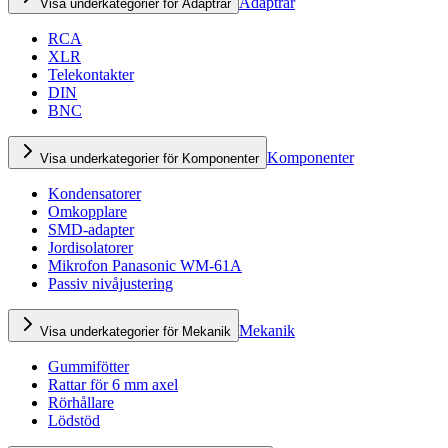
Adaptrar
Visa underkategorier för Adaptrar
RCA
XLR
Telekontakter
DIN
BNC
Komponenter
Visa underkategorier för Komponenter
Kondensatorer
Omkopplare
SMD-adapter
Jordisolatorer
Mikrofon Panasonic WM-61A
Passiv nivåjustering
Mekanik
Visa underkategorier för Mekanik
Gummifötter
Rattar för 6 mm axel
Rörhållare
Lödstöd