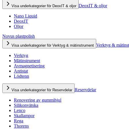
DeoxIT & oljor
Visa underkategorier för DeoxIT & oljor
Nano Liquid
DeoxIT
Oljor
Novus plastpolish
Verktyg & mätins
Visa underkategorier för Verktyg & mätinstrument
Verktyg
Mätinstrument
Avmagnetisering
Antistat
Lödtenn
Reservdelar
Visa underkategorier för Reservdelar
Renovering av gummihjul
Silikonvätska
Lenco
Skallampor
Rega
Thorens