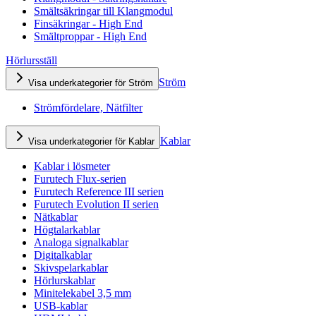
Smältsäkringar till Klangmodul
Finsäkringar - High End
Smältproppar - High End
Hörlursställ
Ström
Visa underkategorier för Ström
Strömfördelare, Nätfilter
Kablar
Visa underkategorier för Kablar
Kablar i lösmeter
Furutech Flux-serien
Furutech Reference III serien
Furutech Evolution II serien
Nätkablar
Högtalarkablar
Analoga signalkablar
Digitalkablar
Skivspelarkablar
Hörlurskablar
Minitelekabel 3,5 mm
USB-kablar