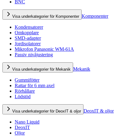
BNC
Komponenter
Visa underkategorier för Komponenter
Kondensatorer
Omkopplare
SMD-adapter
Jordisolatorer
Mikrofon Panasonic WM-61A
Passiv nivåjustering
Mekanik
Visa underkategorier för Mekanik
Gummifötter
Rattar för 6 mm axel
Rörhållare
Lödstöd
DeoxIT & oljor
Visa underkategorier för DeoxIT & oljor
Nano Liquid
DeoxIT
Oljor