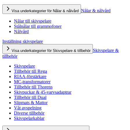
Nålar & nålvård
Visa underkategorier för Nålar & nålvård
Nålar till skivspelare
Stålnålar till grammofoner
Nålvård
Inställning skivspelare
Skivspelare &
Visa underkategorier för Skivspelare & tillbehör
tillbehör
Skivspelare
Tillbehör till Rega
RIAA-förstärkare
MC-transformatorer
Tillbehör till Thorens
Skivpuckar & 45-varvsadaptrar
Tillbehör till Dual
Slipmats & Mattor
Våt avspelning
Diverse tillbehör
Skivspelarkablar