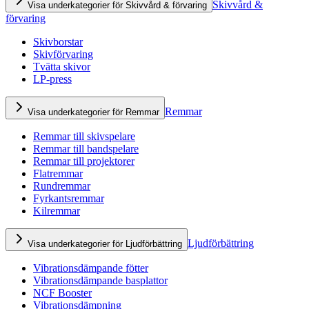
Skivvård &
Visa underkategorier för Skivvård & förvaring
förvaring
Skivborstar
Skivförvaring
Tvätta skivor
LP-press
Remmar
Visa underkategorier för Remmar
Remmar till skivspelare
Remmar till bandspelare
Remmar till projektorer
Flatremmar
Rundremmar
Fyrkantsremmar
Kilremmar
Ljudförbättring
Visa underkategorier för Ljudförbättring
Vibrationsdämpande fötter
Vibrationsdämpande basplattor
NCF Booster
Vibrationsdämpning