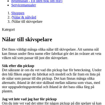
Brumfällan - En liten bok om HiFi
Servicemanualer
Shoppen
/
Nålar & nålvård
/
Nålar till skivspelare
Kategori
Nålar till skivspelare
Det finns väldigt många olika nålar till skivspelare. Att samma nål
kan finnas under flera namn eller fabrikat gör det än svårare att veta
vilken nål som passar till just din skivspelare.
Sök efter din pickup
Det säkraste är om du vet vad din pickup har för beteckning. Under
den blå fliken anger du fabrikat och modell och får fram en lista på
de nålar som passar till din pickup. Det kan finnas många olika
alternativ, ibland är det stor skillnad mellan nålarna som visas, med
stor uppgraderingspotential och ibland är det bara olika färg på
plasten.
Jag vet inte vad jag har för pickup
Om du inte vet vad det sitter för någon pickup på din spelare så kan