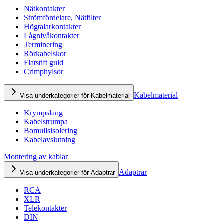
Nätkontakter
Strömfördelare, Nätfilter
Högtalarkontakter
Lågnivåkontakter
Terminering
Rörkabelskor
Flatstift guld
Crimphylsor
Kabelmaterial
Visa underkategorier för Kabelmaterial
Krympslang
Kabelstrumpa
Bomullsisolering
Kabelavslutning
Montering av kablar
Adaptrar
Visa underkategorier för Adaptrar
RCA
XLR
Telekontakter
DIN