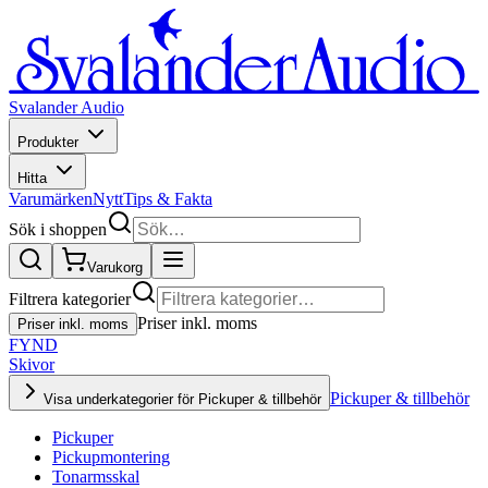
Svalander Audio
Produkter
Hitta
Varumärken
Nytt
Tips & Fakta
Sök i shoppen
Varukorg
Filtrera kategorier
Priser inkl. moms
Priser inkl. moms
FYND
Skivor
Pickuper & tillbehör
Visa underkategorier för Pickuper & tillbehör
Pickuper
Pickupmontering
Tonarmsskal