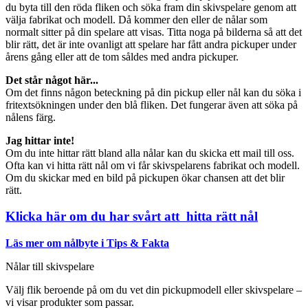
du byta till den röda fliken och söka fram din skivspelare genom att
välja fabrikat och modell. Då kommer den eller de nålar som
normalt sitter på din spelare att visas. Titta noga på bilderna så att det
blir rätt, det är inte ovanligt att spelare har fått andra pickuper under
årens gång eller att de tom såldes med andra pickuper.
Det står något här...
Om det finns någon beteckning på din pickup eller nål kan du söka i
fritextsökningen under den blå fliken. Det fungerar även att söka på
nålens färg.
Jag hittar inte!
Om du inte hittar rätt bland alla nålar kan du skicka ett mail till oss.
Ofta kan vi hitta rätt nål om vi får skivspelarens fabrikat och modell.
Om du skickar med en bild på pickupen ökar chansen att det blir
rätt.
Klicka här om du har svårt att hitta rätt nål
Läs mer om nålbyte i Tips & Fakta
Nålar till skivspelare
Välj flik beroende på om du vet din pickupmodell eller skivspelare –
vi visar produkter som passar.