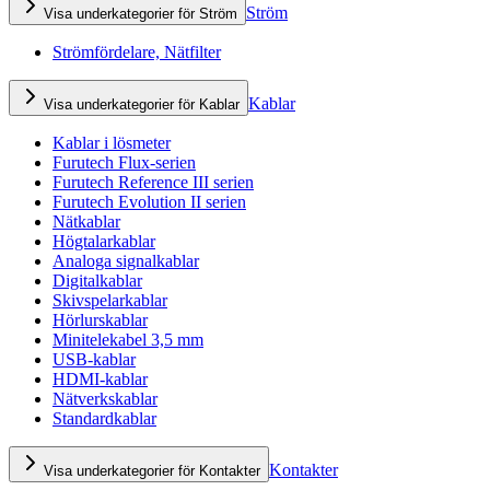
Ström
Visa underkategorier för Ström
Strömfördelare, Nätfilter
Kablar
Visa underkategorier för Kablar
Kablar i lösmeter
Furutech Flux-serien
Furutech Reference III serien
Furutech Evolution II serien
Nätkablar
Högtalarkablar
Analoga signalkablar
Digitalkablar
Skivspelarkablar
Hörlurskablar
Minitelekabel 3,5 mm
USB-kablar
HDMI-kablar
Nätverkskablar
Standardkablar
Kontakter
Visa underkategorier för Kontakter