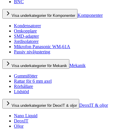
BNC
Komponenter
Visa underkategorier för Komponenter
Kondensatorer
Omkopplare
SMD-adapter
Jordisolatorer
Mikrofon Panasonic WM-61A
Passiv nivåjustering
Mekanik
Visa underkategorier för Mekanik
Gummifötter
Rattar för 6 mm axel
Rörhållare
Lödstöd
DeoxIT & oljor
Visa underkategorier för DeoxIT & oljor
Nano Liquid
DeoxIT
Oljor