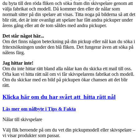
du byta till den röda fliken och söka fram din skivspelare genom att
välja fabrikat och modell. Då kommer den eller de nålar som
normalt sitter på din spelare att visas. Titta noga på bilderna så att det
blir rätt, det är inte ovanligt att spelare har fått andra pickuper under
årens gång eller att de tom såldes med andra pickuper.
Det står något här...
Om det finns någon beteckning på din pickup eller nål kan du söka i
fritextsökningen under den blå fliken. Det fungerar även att söka på
nålens färg.
Jag hittar inte!
Om du inte hittar rätt bland alla nålar kan du skicka ett mail till oss.
Ofta kan vi hitta rätt nål om vi får skivspelarens fabrikat och modell.
Om du skickar med en bild på pickupen ökar chansen att det blir
rätt.
Klicka här om du har svårt att hitta rätt nål
Läs mer om nålbyte i Tips & Fakta
Nålar till skivspelare
Välj flik beroende på om du vet din pickupmodell eller skivspelare –
vi visar produkter som passar.