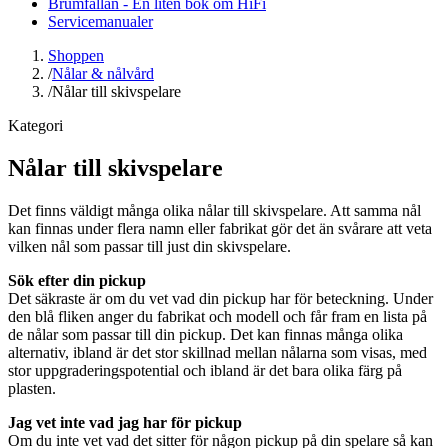
Brumfällan - En liten bok om HiFi
Servicemanualer
Shoppen
/
Nålar & nålvård
/
Nålar till skivspelare
Kategori
Nålar till skivspelare
Det finns väldigt många olika nålar till skivspelare. Att samma nål
kan finnas under flera namn eller fabrikat gör det än svårare att veta
vilken nål som passar till just din skivspelare.
Sök efter din pickup
Det säkraste är om du vet vad din pickup har för beteckning. Under
den blå fliken anger du fabrikat och modell och får fram en lista på
de nålar som passar till din pickup. Det kan finnas många olika
alternativ, ibland är det stor skillnad mellan nålarna som visas, med
stor uppgraderingspotential och ibland är det bara olika färg på
plasten.
Jag vet inte vad jag har för pickup
Om du inte vet vad det sitter för någon pickup på din spelare så kan