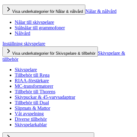
Nålar & nålvård
Visa underkategorier för Nålar & nålvård
Nålar till skivspelare
Stålnålar till grammofoner
Nålvård
Inställning skivspelare
Skivspelare &
Visa underkategorier för Skivspelare & tillbehör
tillbehör
Skivspelare
Tillbehör till Rega
RIAA-förstärkare
MC-transformatorer
Tillbehör till Thorens
Skivpuckar & 45-varvsadaptrar
Tillbehör till Dual
Slipmats & Mattor
Våt avspelning
Diverse tillbehör
Skivspelarkablar