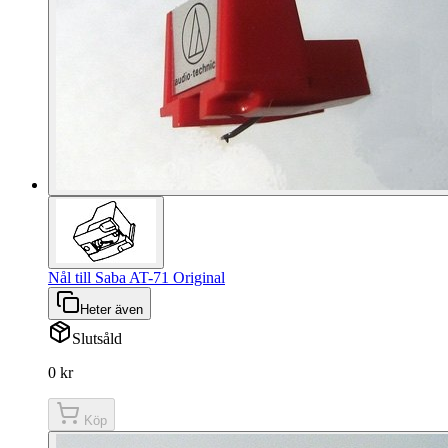
Nål till Saba AT-71 Original
Heter även
Slutsåld
0 kr
Köp