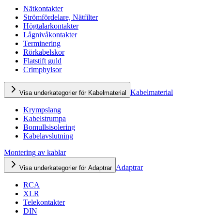
Nätkontakter
Strömfördelare, Nätfilter
Högtalarkontakter
Lågnivåkontakter
Terminering
Rörkabelskor
Flatstift guld
Crimphylsor
Kabelmaterial
Visa underkategorier för Kabelmaterial
Krympslang
Kabelstrumpa
Bomullsisolering
Kabelavslutning
Montering av kablar
Adaptrar
Visa underkategorier för Adaptrar
RCA
XLR
Telekontakter
DIN