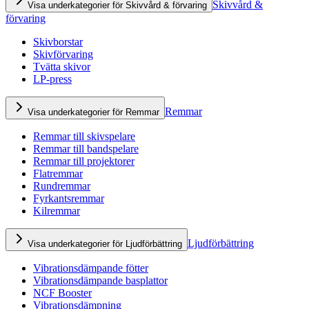
Skivvård &
Visa underkategorier för Skivvård & förvaring
förvaring
Skivborstar
Skivförvaring
Tvätta skivor
LP-press
Remmar
Visa underkategorier för Remmar
Remmar till skivspelare
Remmar till bandspelare
Remmar till projektorer
Flatremmar
Rundremmar
Fyrkantsremmar
Kilremmar
Ljudförbättring
Visa underkategorier för Ljudförbättring
Vibrationsdämpande fötter
Vibrationsdämpande basplattor
NCF Booster
Vibrationsdämpning