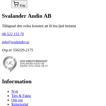
Köp
Svalander Audio AB
Tillägnad den svåra konsten att få bra ljud hemma
08-522 153 70
info@svalander.se
Org.nr 556329-2175
Information
Nytt
Tips & Fakta
Om oss
Returportal