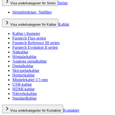
Ström
Visa underkategorier för Ström
Strömfördelare, Nätfilter
Kablar
Visa underkategorier för Kablar
Kablar i lösmeter
Furutech Flux-serien
Furutech Reference III serien
Furutech Evolution II serien
Nätkablar
Högtalarkablar
Analoga signalkablar
Digitalkablar
Skivspelarkablar
Hörlurskablar
Minitelekabel 3,5 mm
USB-kablar
HDMI-kablar
Nätverkskablar
Standardkablar
Kontakter
Visa underkategorier för Kontakter