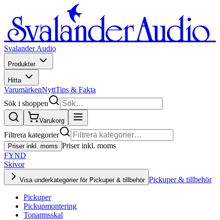
Svalander Audio
Produkter
Hitta
Varumärken
Nytt
Tips & Fakta
Sök i shoppen
Varukorg
Filtrera kategorier
Priser inkl. moms
Priser inkl. moms
FYND
Skivor
Pickuper & tillbehör
Visa underkategorier för Pickuper & tillbehör
Pickuper
Pickupmontering
Tonarmsskal