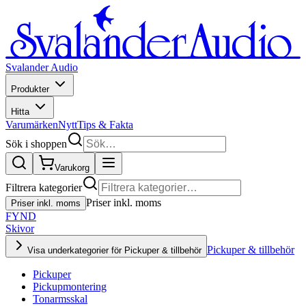
Svalander Audio
Produkter
Hitta
Varumärken
Nytt
Tips & Fakta
Sök i shoppen
Varukorg
Filtrera kategorier
Priser inkl. moms
Priser inkl. moms
FYND
Skivor
Pickuper & tillbehör
Visa underkategorier för Pickuper & tillbehör
Pickuper
Pickupmontering
Tonarmsskal