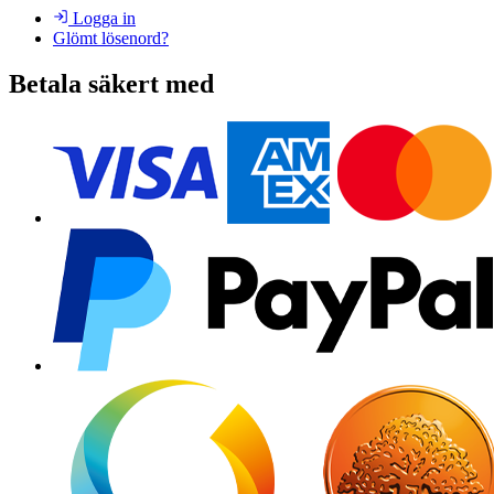
Logga in
Glömt lösenord?
Betala säkert med