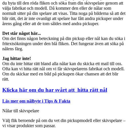
du byta till den röda fliken och söka fram din skivspelare genom att
välja fabrikat och modell. Då kommer den eller de nålar som
normalt sitter på din spelare att visas. Titta noga på bilderna så att det
blir rätt, det är inte ovanligt att spelare har fått andra pickuper under
årens gång eller att de tom såldes med andra pickuper.
Det står något här...
Om det finns någon beteckning på din pickup eller nål kan du söka i
fritextsökningen under den blå fliken. Det fungerar även att söka på
nålens färg.
Jag hittar inte!
Om du inte hittar rätt bland alla nålar kan du skicka ett mail till oss.
Ofta kan vi hitta rätt nål om vi får skivspelarens fabrikat och modell.
Om du skickar med en bild på pickupen ökar chansen att det blir
rätt.
Klicka här om du har svårt att hitta rätt nål
Läs mer om nålbyte i Tips & Fakta
Nålar till skivspelare
Välj flik beroende på om du vet din pickupmodell eller skivspelare –
vi visar produkter som passar.