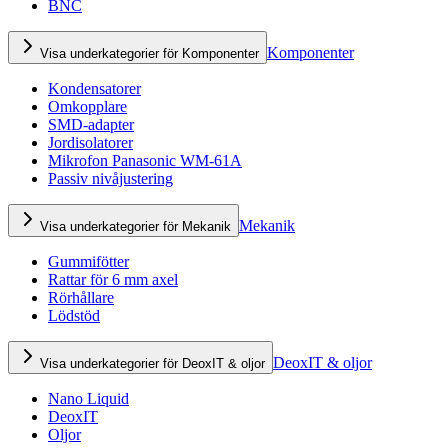
BNC
Komponenter
Visa underkategorier för Komponenter
Kondensatorer
Omkopplare
SMD-adapter
Jordisolatorer
Mikrofon Panasonic WM-61A
Passiv nivåjustering
Mekanik
Visa underkategorier för Mekanik
Gummifötter
Rattar för 6 mm axel
Rörhållare
Lödstöd
DeoxIT & oljor
Visa underkategorier för DeoxIT & oljor
Nano Liquid
DeoxIT
Oljor