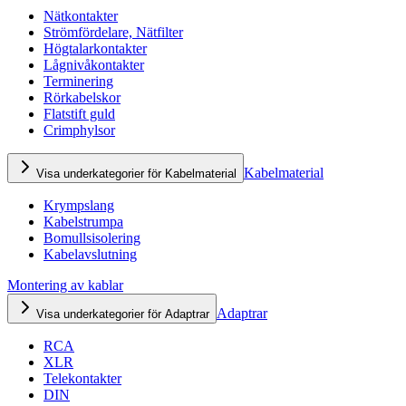
Nätkontakter
Strömfördelare, Nätfilter
Högtalarkontakter
Lågnivåkontakter
Terminering
Rörkabelskor
Flatstift guld
Crimphylsor
Kabelmaterial
Visa underkategorier för Kabelmaterial
Krympslang
Kabelstrumpa
Bomullsisolering
Kabelavslutning
Montering av kablar
Adaptrar
Visa underkategorier för Adaptrar
RCA
XLR
Telekontakter
DIN