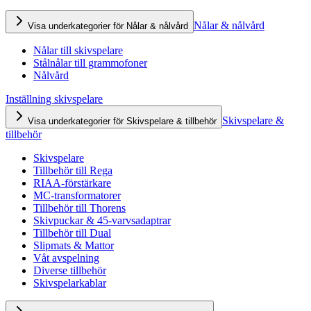
Nålar & nålvård
Visa underkategorier för Nålar & nålvård
Nålar till skivspelare
Stålnålar till grammofoner
Nålvård
Inställning skivspelare
Skivspelare &
Visa underkategorier för Skivspelare & tillbehör
tillbehör
Skivspelare
Tillbehör till Rega
RIAA-förstärkare
MC-transformatorer
Tillbehör till Thorens
Skivpuckar & 45-varvsadaptrar
Tillbehör till Dual
Slipmats & Mattor
Våt avspelning
Diverse tillbehör
Skivspelarkablar