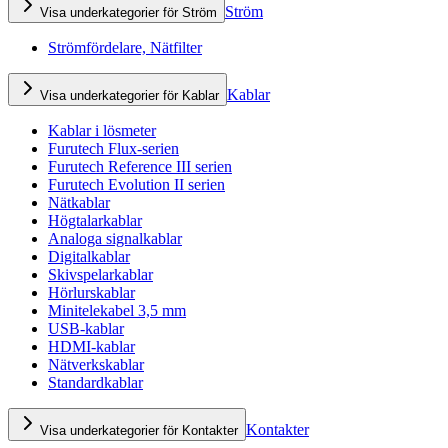
Ström
Visa underkategorier för Ström
Strömfördelare, Nätfilter
Kablar
Visa underkategorier för Kablar
Kablar i lösmeter
Furutech Flux-serien
Furutech Reference III serien
Furutech Evolution II serien
Nätkablar
Högtalarkablar
Analoga signalkablar
Digitalkablar
Skivspelarkablar
Hörlurskablar
Minitelekabel 3,5 mm
USB-kablar
HDMI-kablar
Nätverkskablar
Standardkablar
Kontakter
Visa underkategorier för Kontakter