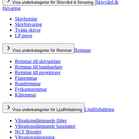
Skivvård &
Visa underkategorier för Skivvård & förvaring
förvaring
Skivborstar
Skivförvaring
Tvätta skivor
LP-press
Remmar
Visa underkategorier för Remmar
Remmar till skivspelare
Remmar till bandspelare
Remmar till projektorer
Flatremmar
Rundremmar
Fyrkantsremmar
Kilremmar
Ljudförbättring
Visa underkategorier för Ljudförbättring
Vibrationsdämpande fötter
Vibrationsdämpande basplattor
NCF Booster
Vibrationsdämpning