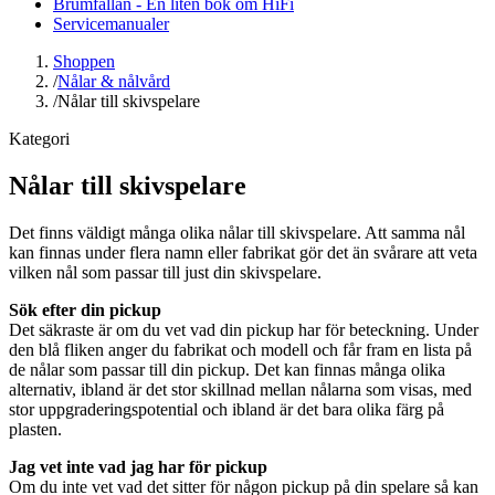
Brumfällan - En liten bok om HiFi
Servicemanualer
Shoppen
/
Nålar & nålvård
/
Nålar till skivspelare
Kategori
Nålar till skivspelare
Det finns väldigt många olika nålar till skivspelare. Att samma nål
kan finnas under flera namn eller fabrikat gör det än svårare att veta
vilken nål som passar till just din skivspelare.
Sök efter din pickup
Det säkraste är om du vet vad din pickup har för beteckning. Under
den blå fliken anger du fabrikat och modell och får fram en lista på
de nålar som passar till din pickup. Det kan finnas många olika
alternativ, ibland är det stor skillnad mellan nålarna som visas, med
stor uppgraderingspotential och ibland är det bara olika färg på
plasten.
Jag vet inte vad jag har för pickup
Om du inte vet vad det sitter för någon pickup på din spelare så kan