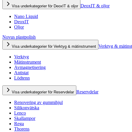
DeoxIT & oljor
Visa underkategorier för DeoxIT & oljor
Nano Liquid
DeoxIT
Oljor
Novus plastpolish
Verktyg & mätins
Visa underkategorier för Verktyg & mätinstrument
Verktyg
Mätinstrument
Avmagnetisering
Antistat
Lödtenn
Reservdelar
Visa underkategorier för Reservdelar
Renovering av gummihjul
Silikonvätska
Lenco
Skallampor
Rega
Thorens