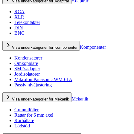
Adaptrar
Visa underkategorier för Adaptrar
RCA
XLR
Telekontakter
DIN
BNC
Komponenter
Visa underkategorier för Komponenter
Kondensatorer
Omkopplare
SMD-adapter
Jordisolatorer
Mikrofon Panasonic WM-61A
Passiv nivåjustering
Mekanik
Visa underkategorier för Mekanik
Gummifötter
Rattar för 6 mm axel
Rörhållare
Lödstöd