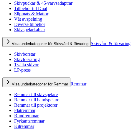
Skivpuckar & 45-varvsadaptrar
Tillbehör till Dual
Slipmats & Mattor
Våt avspelning
Diverse tillbehör
Skivspelarkablar
Skivvård & förvaring
Visa underkategorier för Skivvård & förvaring
Skivborstar
Skivförvaring
Tvätta skivor
LP-press
Remmar
Visa underkategorier för Remmar
Remmar till skivspelare
Remmar till bandspelare
Remmar till projektorer
Flatremmar
Rundremmar
Fyrkantsremmar
Kilremmar