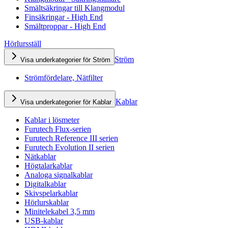
Smältsäkringar till Klangmodul
Finsäkringar - High End
Smältproppar - High End
Hörlursställ
Ström
Visa underkategorier för Ström
Strömfördelare, Nätfilter
Kablar
Visa underkategorier för Kablar
Kablar i lösmeter
Furutech Flux-serien
Furutech Reference III serien
Furutech Evolution II serien
Nätkablar
Högtalarkablar
Analoga signalkablar
Digitalkablar
Skivspelarkablar
Hörlurskablar
Minitelekabel 3,5 mm
USB-kablar