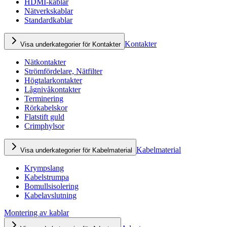
HDMI-kablar
Nätverkskablar
Standardkablar
Kontakter
Visa underkategorier för Kontakter
Nätkontakter
Strömfördelare, Nätfilter
Högtalarkontakter
Lågnivåkontakter
Terminering
Rörkabelskor
Flatstift guld
Crimphylsor
Kabelmaterial
Visa underkategorier för Kabelmaterial
Krympslang
Kabelstrumpa
Bomullsisolering
Kabelavslutning
Montering av kablar