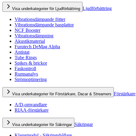
Ljudförbättring
Visa underkategorier för Ljudförbättring
Vibrationsdämpande fötter
Vibrationsdämpande basplattor
NCF Booster
Vibrationsdämpning
Akustikmaterial
Furutech DeMag Alpha
Antistat
Tube Rings
Spikes & brickor
Faskontroll
Rumsanalys
Strömoptimering
Förstärkare
Visa underkategorier för Förstärkare, Dacar & Streamers
A/D-omvandlare
RIAA-förstärkare
Säkringar
Visa underkategorier för Säkringar
Klangmodul - Säkringshållare