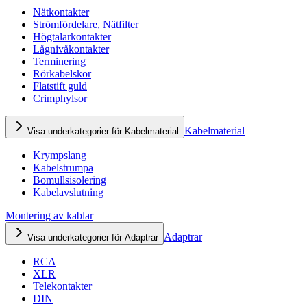
Nätkontakter
Strömfördelare, Nätfilter
Högtalarkontakter
Lågnivåkontakter
Terminering
Rörkabelskor
Flatstift guld
Crimphylsor
Kabelmaterial
Visa underkategorier för Kabelmaterial
Krympslang
Kabelstrumpa
Bomullsisolering
Kabelavslutning
Montering av kablar
Adaptrar
Visa underkategorier för Adaptrar
RCA
XLR
Telekontakter
DIN