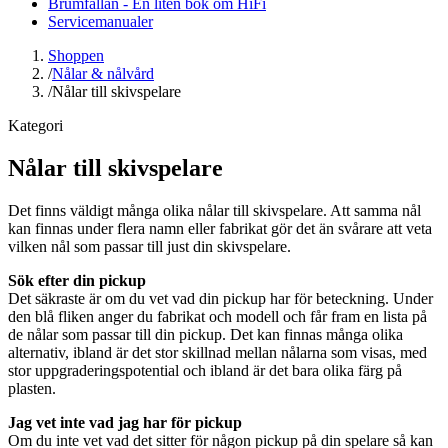
Brumfällan - En liten bok om HiFi
Servicemanualer
Shoppen
/
Nålar & nålvård
/
Nålar till skivspelare
Kategori
Nålar till skivspelare
Det finns väldigt många olika nålar till skivspelare. Att samma nål
kan finnas under flera namn eller fabrikat gör det än svårare att veta
vilken nål som passar till just din skivspelare.
Sök efter din pickup
Det säkraste är om du vet vad din pickup har för beteckning. Under
den blå fliken anger du fabrikat och modell och får fram en lista på
de nålar som passar till din pickup. Det kan finnas många olika
alternativ, ibland är det stor skillnad mellan nålarna som visas, med
stor uppgraderingspotential och ibland är det bara olika färg på
plasten.
Jag vet inte vad jag har för pickup
Om du inte vet vad det sitter för någon pickup på din spelare så kan