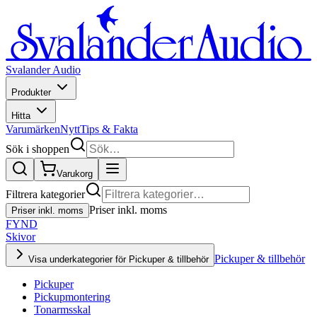
Svalander Audio
Produkter
Hitta
Varumärken
Nytt
Tips & Fakta
Sök i shoppen
Varukorg
Filtrera kategorier
Priser inkl. moms
Priser inkl. moms
FYND
Skivor
Pickuper & tillbehör
Visa underkategorier för Pickuper & tillbehör
Pickuper
Pickupmontering
Tonarmsskal