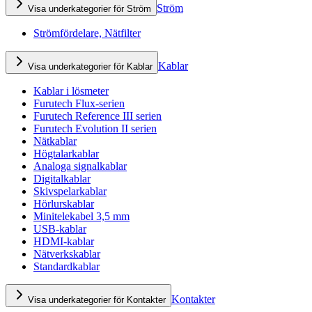
Ström
Visa underkategorier för Ström
Strömfördelare, Nätfilter
Kablar
Visa underkategorier för Kablar
Kablar i lösmeter
Furutech Flux-serien
Furutech Reference III serien
Furutech Evolution II serien
Nätkablar
Högtalarkablar
Analoga signalkablar
Digitalkablar
Skivspelarkablar
Hörlurskablar
Minitelekabel 3,5 mm
USB-kablar
HDMI-kablar
Nätverkskablar
Standardkablar
Kontakter
Visa underkategorier för Kontakter