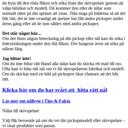
du byta till den röda fliken och söka fram din skivspelare genom att
välja fabrikat och modell. Då kommer den eller de nålar som
normalt sitter på din spelare att visas. Titta noga på bilderna så att det
blir rätt, det är inte ovanligt att spelare har fått andra pickuper under
årens gång eller att de tom såldes med andra pickuper.
Det står något här...
Om det finns någon beteckning på din pickup eller nål kan du söka i
fritextsökningen under den blå fliken. Det fungerar även att söka på
nålens färg.
Jag hittar inte!
Om du inte hittar rätt bland alla nålar kan du skicka ett mail till oss.
Ofta kan vi hitta rätt nål om vi får skivspelarens fabrikat och modell.
Om du skickar med en bild på pickupen ökar chansen att det blir
rätt.
Klicka här om du har svårt att hitta rätt nål
Läs mer om nålbyte i Tips & Fakta
Nålar till skivspelare
Välj flik beroende på om du vet din pickupmodell eller skivspelare –
vi visar produkter som passar.