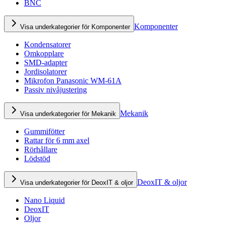
BNC
Komponenter
Visa underkategorier för Komponenter
Kondensatorer
Omkopplare
SMD-adapter
Jordisolatorer
Mikrofon Panasonic WM-61A
Passiv nivåjustering
Mekanik
Visa underkategorier för Mekanik
Gummifötter
Rattar för 6 mm axel
Rörhållare
Lödstöd
DeoxIT & oljor
Visa underkategorier för DeoxIT & oljor
Nano Liquid
DeoxIT
Oljor