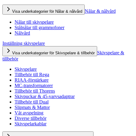
Nålar & nålvård
Visa underkategorier för Nålar & nålvård
Nålar till skivspelare
Stålnålar till grammofoner
Nålvård
Inställning skivspelare
Skivspelare &
Visa underkategorier för Skivspelare & tillbehör
tillbehör
Skivspelare
Tillbehör till Rega
RIAA-förstärkare
MC-transformatorer
Tillbehör till Thorens
Skivpuckar & 45-varvsadaptrar
Tillbehör till Dual
Slipmats & Mattor
Våt avspelning
Diverse tillbehör
Skivspelarkablar