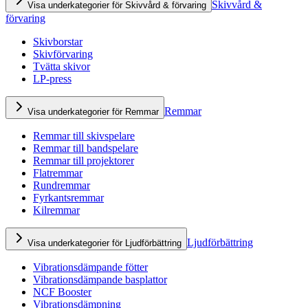
Skivvård &
Visa underkategorier för Skivvård & förvaring
förvaring
Skivborstar
Skivförvaring
Tvätta skivor
LP-press
Remmar
Visa underkategorier för Remmar
Remmar till skivspelare
Remmar till bandspelare
Remmar till projektorer
Flatremmar
Rundremmar
Fyrkantsremmar
Kilremmar
Ljudförbättring
Visa underkategorier för Ljudförbättring
Vibrationsdämpande fötter
Vibrationsdämpande basplattor
NCF Booster
Vibrationsdämpning