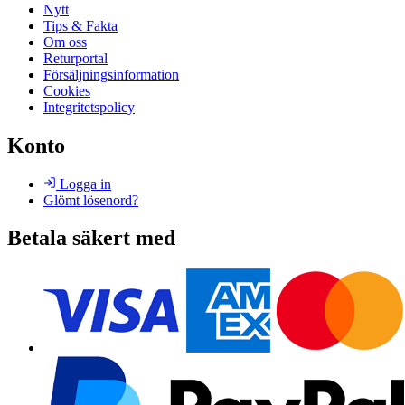
Nytt
Tips & Fakta
Om oss
Returportal
Försäljningsinformation
Cookies
Integritetspolicy
Konto
Logga in
Glömt lösenord?
Betala säkert med