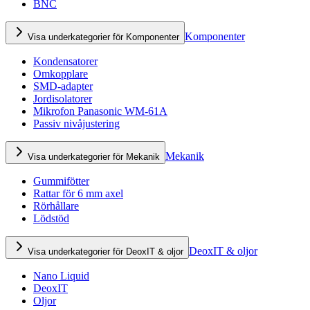
BNC
Komponenter
Visa underkategorier för Komponenter
Kondensatorer
Omkopplare
SMD-adapter
Jordisolatorer
Mikrofon Panasonic WM-61A
Passiv nivåjustering
Mekanik
Visa underkategorier för Mekanik
Gummifötter
Rattar för 6 mm axel
Rörhållare
Lödstöd
DeoxIT & oljor
Visa underkategorier för DeoxIT & oljor
Nano Liquid
DeoxIT
Oljor