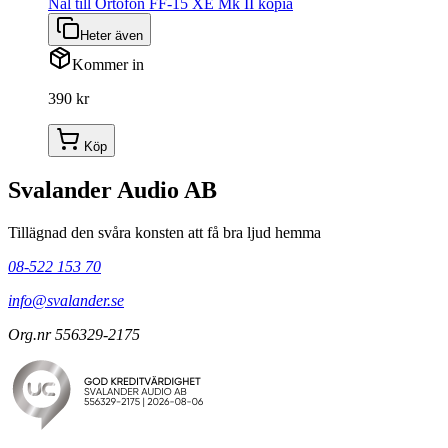
Nål till Ortofon FF-15 XE Mk II kopia
Heter även
Kommer in
390 kr
Köp
Svalander Audio AB
Tillägnad den svåra konsten att få bra ljud hemma
08-522 153 70
info@svalander.se
Org.nr 556329-2175