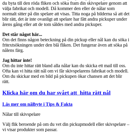
du byta till den röda fliken och söka fram din skivspelare genom att
välja fabrikat och modell. Då kommer den eller de nålar som
normalt sitter på din spelare att visas. Titta noga på bilderna så att det
blir rätt, det är inte ovanligt att spelare har fått andra pickuper under
årens gång eller att de tom såldes med andra pickuper.
Det står något här...
Om det finns någon beteckning på din pickup eller nål kan du söka i
fritextsökningen under den blå fliken. Det fungerar även att söka på
nålens färg.
Jag hittar inte!
Om du inte hittar rätt bland alla nålar kan du skicka ett mail till oss.
Ofta kan vi hitta rätt nål om vi får skivspelarens fabrikat och modell.
Om du skickar med en bild på pickupen ökar chansen att det blir
rätt.
Klicka här om du har svårt att hitta rätt nål
Läs mer om nålbyte i Tips & Fakta
Nålar till skivspelare
Välj flik beroende på om du vet din pickupmodell eller skivspelare –
vi visar produkter som passar.