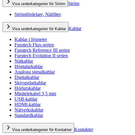
Ström
Visa underkategorier för Ström
Strömfördelare, Nätfilter
Kablar
Visa underkategorier för Kablar
Kablar i lösmeter
Furutech Flux-serien
Furutech Reference III serien
Furutech Evolution II serien
Nätkablar
Högtalarkablar
Analoga signalkablar
Digitalkablar
Skivspelarkablar
Hörlurskablar
Minitelekabel 3,5 mm
USB-kablar
HDMI-kablar
Nätverkskablar
Standardkablar
Kontakter
Visa underkategorier för Kontakter