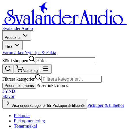
Svalander Audio
Produkter
Hitta
Varumärken
Nytt
Tips & Fakta
Sök i shoppen
Varukorg
Filtrera kategorier
Priser inkl. moms
Priser inkl. moms
FYND
Skivor
Pickuper & tillbehör
Visa underkategorier för Pickuper & tillbehör
Pickuper
Pickupmontering
Tonarmsskal