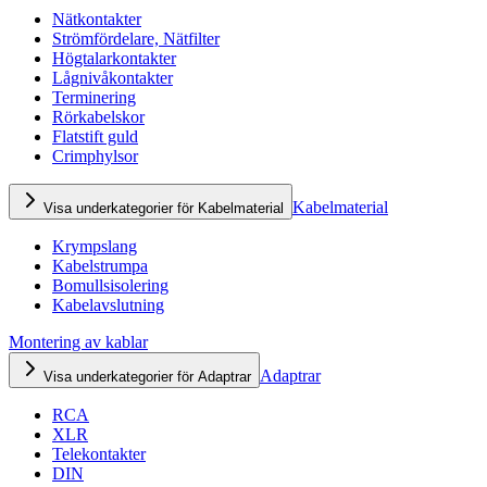
Nätkontakter
Strömfördelare, Nätfilter
Högtalarkontakter
Lågnivåkontakter
Terminering
Rörkabelskor
Flatstift guld
Crimphylsor
Kabelmaterial
Visa underkategorier för Kabelmaterial
Krympslang
Kabelstrumpa
Bomullsisolering
Kabelavslutning
Montering av kablar
Adaptrar
Visa underkategorier för Adaptrar
RCA
XLR
Telekontakter
DIN