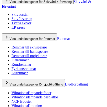
Skivvård &
Visa underkategorier för Skivvård & förvaring
förvaring
Skivborstar
Skivförvaring
Tvätta skivor
LP-press
Remmar
Visa underkategorier för Remmar
Remmar till skivspelare
Remmar till bandspelare
Remmar till projektorer
Flatremmar
Rundremmar
Fyrkantsremmar
Kilremmar
Ljudförbättring
Visa underkategorier för Ljudförbättring
Vibrationsdämpande fötter
Vibrationsdämpande basplattor
NCF Booster
Vibrationsdämpning