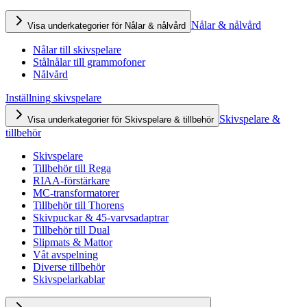
Nålar & nålvård
Visa underkategorier för Nålar & nålvård
Nålar till skivspelare
Stålnålar till grammofoner
Nålvård
Inställning skivspelare
Skivspelare &
Visa underkategorier för Skivspelare & tillbehör
tillbehör
Skivspelare
Tillbehör till Rega
RIAA-förstärkare
MC-transformatorer
Tillbehör till Thorens
Skivpuckar & 45-varvsadaptrar
Tillbehör till Dual
Slipmats & Mattor
Våt avspelning
Diverse tillbehör
Skivspelarkablar