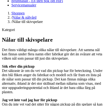
Brumfällan - En liten bok om HiFi
Servicemanualer
Shoppen
/
Nålar & nålvård
/
Nålar till skivspelare
Kategori
Nålar till skivspelare
Det finns väldigt många olika nålar till skivspelare. Att samma nål
kan finnas under flera namn eller fabrikat gör det än svårare att veta
vilken nål som passar till just din skivspelare.
Sök efter din pickup
Det säkraste är om du vet vad din pickup har för beteckning. Under
den blå fliken anger du fabrikat och modell och får fram en lista på
de nålar som passar till din pickup. Det kan finnas många olika
alternativ, ibland är det stor skillnad mellan nålarna som visas, med
stor uppgraderingspotential och ibland är det bara olika färg på
plasten.
Jag vet inte vad jag har för pickup
Om du inte vet vad det sitter för någon pickup på din spelare så kan